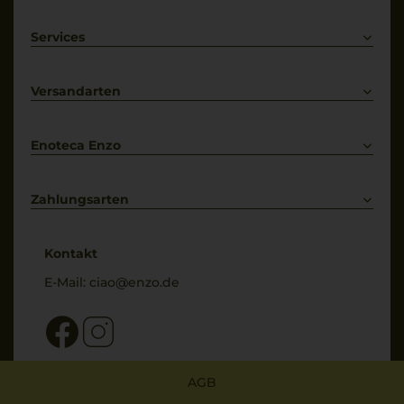
Rotwein
Weißwein
Services
Prosecco
Lieferkonditionen
Primitivo
Kontakt
Versandarten
Bestellung widerrufen
Enoteca Enzo
Über uns
Bewertungs-Richtlinien
Zahlungsarten
* Preisangaben inkl. gesetzl. MwSt. und zzgl. Service- & Versandkosten
Kontakt
E-Mail:
ciao@enzo.de
AGB