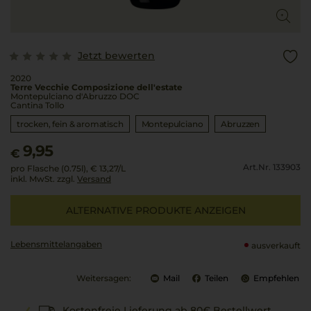
Jetzt bewerten
2020
Terre Vecchie Composizione dell'estate
Montepulciano d'Abruzzo DOC
Cantina Tollo
trocken, fein & aromatisch
Montepulciano
Abruzzen
9,95
€
Art.Nr. 133903
pro Flasche (0.75l),
€ 13,27
/L
inkl. MwSt. zzgl.
Versand
ALTERNATIVE PRODUKTE ANZEIGEN
Lebensmittel­angaben
ausverkauft
Weitersagen:
Mail
Teilen
Empfehlen
Kostenfreie Lieferung ab 80€ Bestellwert