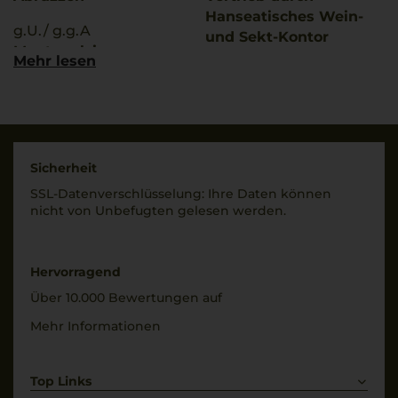
Hanseatisches Wein-
g.U./ g.g.A
und Sekt-Kontor
Montepulciano
Hawesko GmbH, D-
Mehr lesen
d’Abruzzo
22763 Hamburg;
Imbottigliato da
Qualitätsstufe
CH/18219/IT, Tollo, Italia
Denominazione di
Origine Protetta
Land
Sicherheit
Italien
Rebsorten
SSL-Daten­verschlüs­selung: Ihre Daten können
100% Montepulciano
Füllmenge
nicht von Unbe­fugten gelesen werden.
0,75 L
Trinktemperatur
15 °C
Geschmack
Hervorragend
trocken
Alkoholgehalt
Über 10.000 Bewertungen auf
13 % Vol.
Mehr Informationen
Restsüße
5 g/L
Top Links