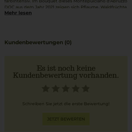
farbintensiv. Im Bouquet dieses Montepulciano d'Abruzzo
DOC aus dem Jahr 2021 zeigen sich Pflaume, Waldfrüchte
Mehr lesen
und Schwarzkirsche. Sogar Aromen von Gewürzen,
Schokolade und Vanille sind zu schmecken. Farblich
präsentiert sich der Wein in mittlerem Rubinrot. Ein
Wein für jeden Anlass, den man bei 15 °C am besten zu
Hühnerbraten, Kaninchen in Balsamico oder zu
Kundenbewertungen (0)
Bandnudeln mit Kaninchenragout kombiniert.
Es ist noch keine
Kundenbewertung vorhanden.
Schreiben Sie jetzt die erste Bewertung!
JETZT BEWERTEN