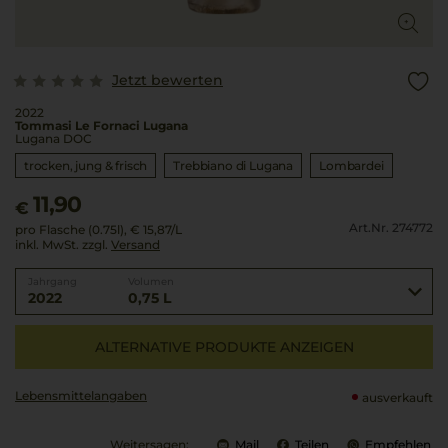
Jetzt bewerten
2022
Tommasi Le Fornaci Lugana
Lugana DOC
trocken, jung & frisch
Trebbiano di Lugana
Lombardei
11,90
€
Art.Nr. 274772
pro Flasche (0.75l),
€ 15,87
/L
inkl. MwSt. zzgl.
Versand
Jahrgang
Volumen
2022
0,75 L
ALTERNATIVE PRODUKTE ANZEIGEN
Lebensmittel­angaben
ausverkauft
Weitersagen:
Mail
Teilen
Empfehlen