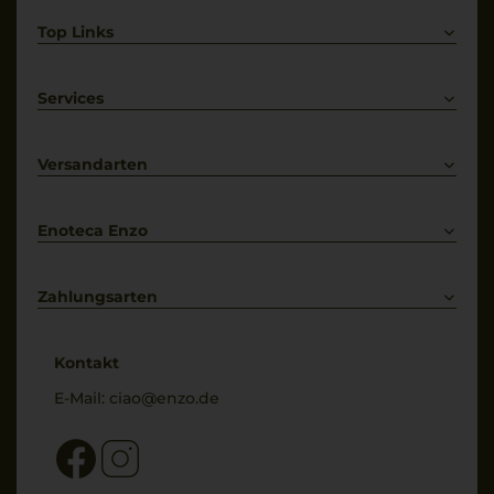
Top Links
Rotwein
Weißwein
Services
Prosecco
Lieferkonditionen
Primitivo
Kontakt
Versandarten
Bestellung widerrufen
Enoteca Enzo
Über uns
Bewertungs-Richtlinien
Zahlungsarten
* Preisangaben inkl. gesetzl. MwSt. und zzgl. Service- & Versandkosten
Kontakt
E-Mail:
ciao@enzo.de