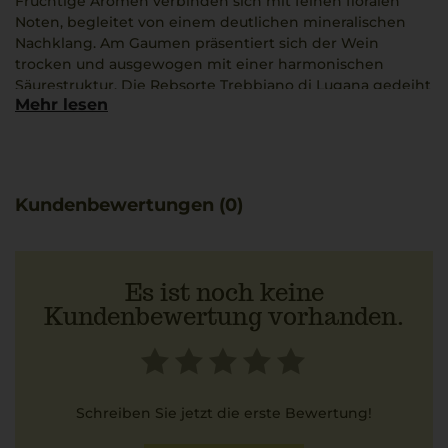
Fruchtige Aromen verbinden sich mit feinen floralen
Noten, begleitet von einem deutlichen mineralischen
Nachklang. Am Gaumen präsentiert sich der Wein
trocken und ausgewogen mit einer harmonischen
Säurestruktur. Die Rebsorte Trebbiano di Lugana gedeiht
Mehr lesen
auf besonderen Böden südlich des Gardasees, was ihr
ein ausgeprägtes Charakterprofil verleiht. Ein Ausbau im
Barrique verleiht dem Wein zusätzliche Fülle. Passend zu
Gerichten wie Spaghetti alle Vongole unterstützt dieser
Wein durch seine fruchtigen und mineralischen
Kundenbewertungen (0)
Anklänge die Aromen der Meeresfrüchte optimal.
Es ist noch keine
Kundenbewertung vorhanden.
Schreiben Sie jetzt die erste Bewertung!