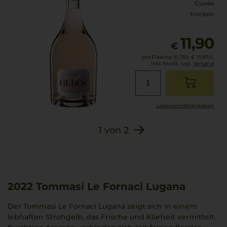
Cuvée
trocken
11,90
€
pro Flasche (0.75l),
€ 15,87
/L
inkl. MwSt. zzgl.
Versand
Lebensmittel­angaben
1
von
2
2022
Tommasi Le Fornaci Lugana
Der Tommasi Le Fornaci Lugana zeigt sich in einem
lebhaften Strohgelb, das Frische und Klarheit vermittelt.