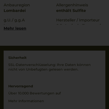
Anbauregion
Allergenhinweis
Lombardei
enthält Sulfite
g.U./ g.g.A
Hersteller / Importeur
Lugana
S.S. Agricola Tommasi
Mehr lesen
Viicoltori, San Pietro in
Qualitätsstufe
Cariano, Italia
Denominazione Di
Origine Controllata
Land
Italien
Rebsorten
Sicherheit
100% Trebbiano di
Füllmenge
SSL-Daten­verschlüs­selung: Ihre Daten können
Lugana
0,75 L
nicht von Unbe­fugten gelesen werden.
Trinktemperatur
Geschmack
10 °C
trocken
Hervorragend
Alkoholgehalt
Über 10.000 Bewertungen auf
12,5 % Vol.
Mehr Informationen