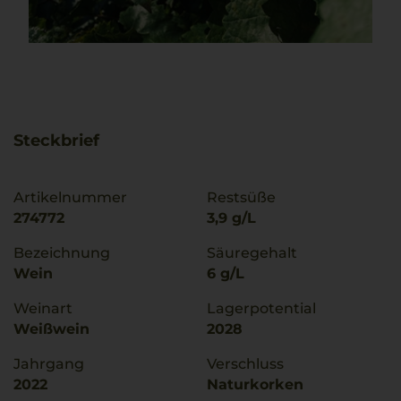
Steckbrief
Artikelnummer
Restsüße
274772
3,9 g/L
Bezeichnung
Säuregehalt
Wein
6 g/L
Weinart
Lagerpotential
Weißwein
2028
Jahrgang
Verschluss
2022
Naturkorken