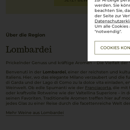
JETZT BEWERTEN
zur Anzeige pers
werden. Sie könn
beachten Sie, da
der Seite zur Ve
Datenschutzerk
Um alle Cookies 
"notwendig".
Über die Region
Lombardei
COOKIES KON
Prickelnder Genuss und kräftige Aromen – Die Vielfalt de
Benvenuti
in der
Lombardei
, einer der reichsten und kultu
Italiens. Hier, wo das elegante Milano verzaubert und die
di Garda und der Lago di Como zu
la dolce vita
einladen, e
Weinwelt. Ob edle Spumanti wie der
Franciacorta
, die mit
oder kraftvolle Rotweine wie der Valtellina Superiore – in 
seinen Favoriten. Traditionelle Aromen treffen hier auf mo
jedes Glas zu einer Reise durch die facettenreiche Welt de
Mehr Weine aus Lombardei