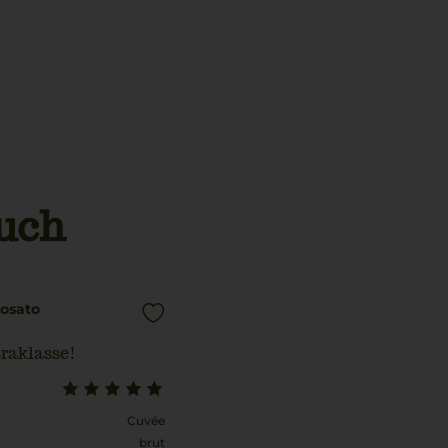
uch
osato
raklasse!
Cuvée
brut