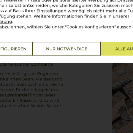
onalisierter Inhalte oder personalisierter Werbung auf Drittse
en selbst entscheiden, welche Kategorien Sie zulassen möch
ss auf Basis Ihrer Einstellungen womöglich nicht mehr alle Fu
rfügung stehen. Weitere Informationen finden Sie in unserer
lärung
.
abzulehnen, wählen Sie unter "Cookies konfigurieren" ausschl
FIGURIEREN
NUR NOTWENDIGE
ALLE A
r Weine aus der Lombardei
rell vielfältigsten Regionen
 funkelnden Seen wie der Lago
ntdeckt man auch eine reiche
 feinem Prickeln begeistern,
der
Lombardei
findet jeder
derne Einflüsse, und so wird
s italienischen Weins.
Salute!