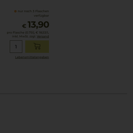
nur noch 3 Flaschen
verfügbar
13,90
€
pro Flasche (0.75l),
€ 18,53
/L
inkl. MwSt. zzgl.
Versand
Lebensmittel­angaben