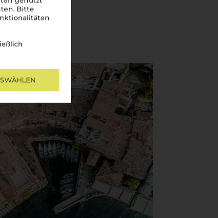
iten genutzt
ten. Bitte
nktionalitäten
ießlich
USWÄHLEN