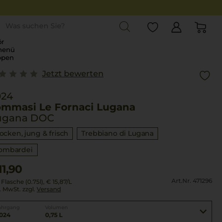
st
r
menü
ppen
Jetzt bewerten
024
ommasi Le Fornaci Lugana
ugana DOC
rocken, jung & frisch
Trebbiano di Lugana
ombardei
11,90
Art.Nr. 471296
 Flasche (0.75l),
€ 15,87
/L
l. MwSt. zzgl.
Versand
ahrgang
Volumen
024
0,75 L