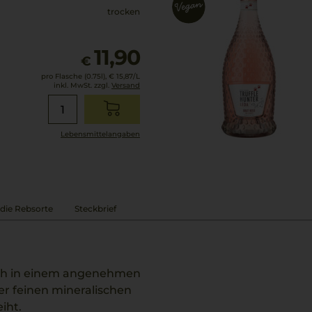
trocken
11,90
€
pro Flasche (0.75l),
€ 15,87
/L
inkl. MwSt. zzgl.
Versand
Lebensmittel­angaben
die Rebsorte
Steckbrief
ich in einem angenehmen
er feinen mineralischen
iht.