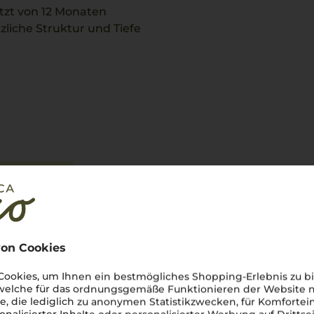
ützt von 12 Monaten
liche Struktur und Tiefe
mbardei wider und passt gut
 Frische und die leichte
tung
on Cookies
ookies, um Ihnen ein bestmögliches Shopping-Erlebnis zu bi
 welche für das ordnungsgemäße Funktionieren der Website
he, die lediglich zu anonymen Statistikzwecken, für Komfortei