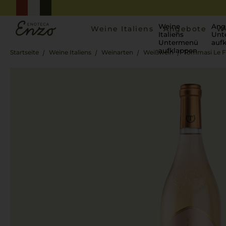
Weine
Ang
Weine Italiens
Angebote
W
Italiens
Unt
Untermenü
auf
aufklappen
Startseite
Weine Italiens
Weinarten
Weißwein
Tommasi Le F