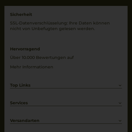
Land
Rebsorten
Italien
100% Sangiovese
Sicherheit
Füllmenge
SSL-Daten­verschlüs­selung: Ihre Daten können
Trinktemperatur
0,75 L
nicht von Unbe­fugten gelesen werden.
18 °C
Geschmack
Alkoholgehalt
trocken
14 % Vol.
Hervorragend
Über 10.000 Bewertungen auf
Mehr Informationen
Top Links
Rotwein
Weißwein
Services
Prosecco
Lieferkonditionen
Primitivo
Kontakt
Versandarten
Bestellung widerrufen