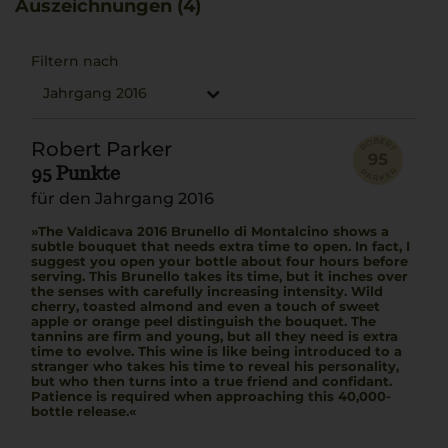
Auszeichnungen (4)
Wildschweinnote das erdige Finale des Weins
unterstreicht. Die sorgfältige Pflege vom Weinberg bis
zum Ausbau spiegelt sich in der Qualität dieses Brunello
Filtern nach
wider.
Jahrgang 2016
Robert Parker
95 Punkte
für den Jahrgang 2016
The Valdicava 2016 Brunello di Montalcino shows a
subtle bouquet that needs extra time to open. In fact, I
suggest you open your bottle about four hours before
serving. This Brunello takes its time, but it inches over
the senses with carefully increasing intensity. Wild
cherry, toasted almond and even a touch of sweet
apple or orange peel distinguish the bouquet. The
tannins are firm and young, but all they need is extra
time to evolve. This wine is like being introduced to a
stranger who takes his time to reveal his personality,
but who then turns into a true friend and confidant.
Patience is required when approaching this 40,000-
bottle release.