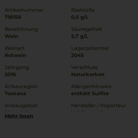
Artikelnummer
Restsüße
718158
0,5 g/L
Bezeichnung
Säuregehalt
Wein
5,7 g/L
Weinart
Lagerpotential
Rotwein
2045
Jahrgang
Verschluss
2016
Naturkorken
Anbauregion
Allergenhinweis
Toskana
enthält Sulfite
Anbaugebiet
Hersteller / Importeur
Montalcino
Valdicava Vincenzo,
Mehr lesen
Loc. Valdicava, 53024
g.U./ g.g.A
Montalcino, Italia
Brunello di Montalcino