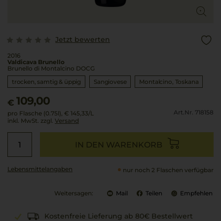
Jetzt bewerten
2016
Valdicava Brunello
Brunello di Montalcino DOCG
trocken, samtig & üppig
Sangiovese
Montalcino
Toskana
109,00
€
Art.Nr. 718158
pro Flasche (0.75l),
€ 145,33
/L
inkl. MwSt. zzgl.
Versand
IN DEN WARENKORB
Lebensmittel­angaben
nur noch 2 Flaschen verfügbar
Weitersagen:
Mail
Teilen
Empfehlen
Kostenfreie Lieferung ab 80€ Bestellwert