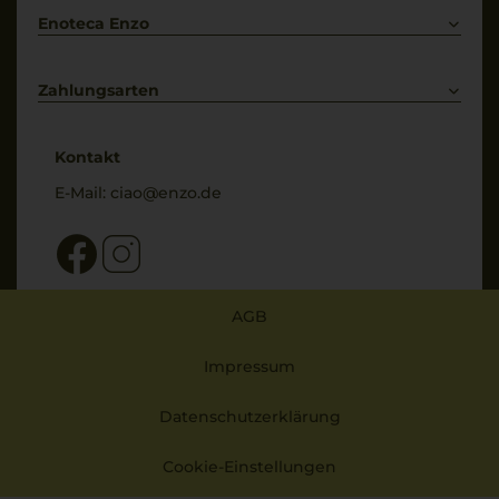
Enoteca Enzo
Über uns
Bewertungs-Richtlinien
Zahlungsarten
* Preisangaben inkl. gesetzl. MwSt. und zzgl. Service- & Versandkosten
Kontakt
E-Mail:
ciao@enzo.de
AGB
Impressum
Datenschutzerklärung
Cookie-Einstellungen