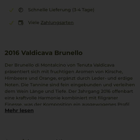
Schnelle Lieferung (3-4 Tage)
Viele
Zahlungsarten
2016
Valdicava Brunello
Der Brunello di Montalcino von Tenuta Valdicava
präsentiert sich mit fruchtigen Aromen von Kirsche,
Himbeere und Orange, ergänzt durch Leder- und erdige
Noten. Die Tannine sind fein eingebunden und verleihen
dem Wein Länge und Tiefe. Der Jahrgang 2016 offenbart
eine kraftvolle Harmonie kombiniert mit filigraner
Finesse, was der Komposition ein ausgewogenes Profil
Mehr lesen
verleiht. Der Sangiovese zeigt sorgfältig gepflegte
Charakterzüge, die im klimatischen Umfeld der Toskana
reifen konnten.
Dieser Rotwein passt hervorragend zu Gerichten wie
Pappardelle mit Wildschwein, wobei die