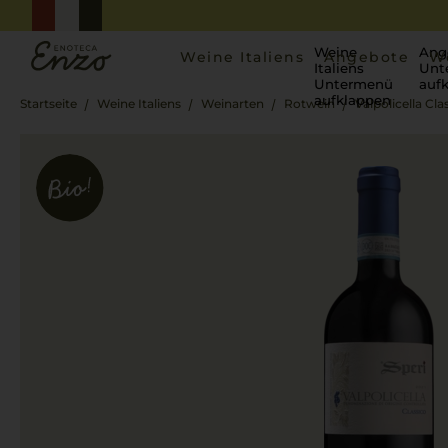
Weine
Ang
Weine Italiens
Angebote
W
Italiens
Unt
Untermenü
auf
aufklappen
Startseite
Weine Italiens
Weinarten
Rotwein
Valpolicella Cla