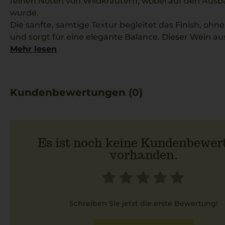
feinen Noten von Wildkräutern, wobei auf den Ausba
wurde.
Die sanfte, samtige Textur begleitet das Finish, ohn
und sorgt für eine elegante Balance. Dieser Wein au
Unkompliziertheit und Ausgewogenheit und biete
Mehr lesen
in geselliger Runde.
Speri Viticoltori legt Wert auf Qualität und Terroir aus
spiegelt dies in jedem Jahrgang wider und harmonie
Kundenbewertungen (0)
Gerichten wie Parmigiana di Melanzane.
Es ist noch keine Kundenbewer
vorhanden.
Schreiben Sie jetzt die erste Bewertung!