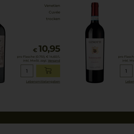
Venetien
Cuvée
trocken
10,95
€
pro Flasche (0.75l),
€ 14,60
/L
pro Flasche
inkl. MwSt. zzgl.
Versand
inkl. M
Lebensmittel­angaben
Leben