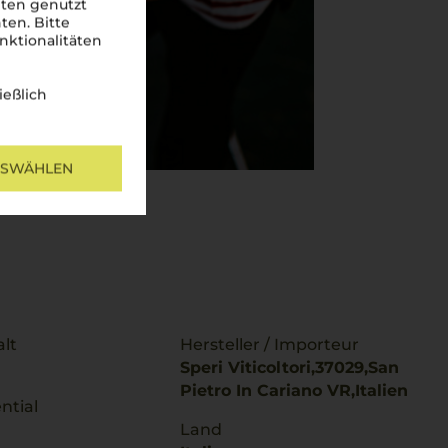
iten genutzt
ten. Bitte
nktionalitäten
ießlich
USWÄHLEN
lt
Hersteller / Importeur
Speri Viticoltori,37029,San
Pietro In Cariano VR,Italien
ntial
Land