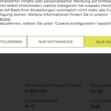
onalisierter Inhalte oder personalisierter Werbung auf Drittse
en selbst entscheiden, welche Kategorien Sie zulassen möch
ss auf Basis Ihrer Einstellungen womöglich nicht mehr alle Fu
rfügung stehen. Weitere Informationen finden Sie in unserer
lärung
.
abzulehnen, wählen Sie unter "Cookies konfigurieren" ausschl
FIGURIEREN
NUR NOTWENDIGE
ALLE A
Bio Kennzeichnung Produkt
Säuregeha
IT BIO 006
5,5 g/L
Trinktemperatur
Lagerpote
16 °C
2028