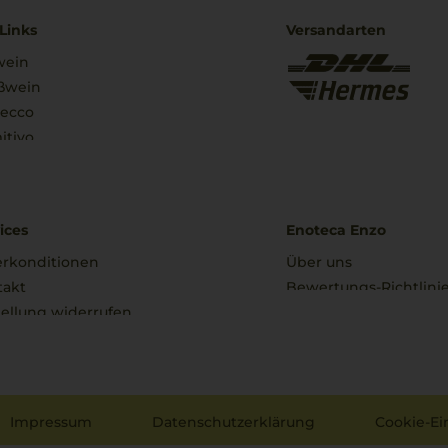
Links
Versandarten
wein
ßwein
secco
itivo
ices
Enoteca Enzo
erkonditionen
Über uns
takt
Bewertungs-Richtlini
ellung widerrufen
Impressum
Datenschutzerklärung
Cookie-Ei