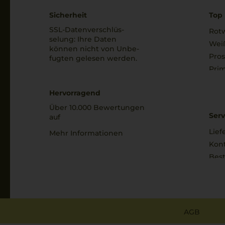
Sicherheit
Top 
SSL-Daten­verschlüs­
Rot
selung: Ihre Daten
Wei
können nicht von Unbe­
Pro
fugten gelesen werden.
Prim
Hervorragend
Über 10.000 Bewertungen
Serv
auf
Lief
Mehr Informationen
Kon
Best
AGB