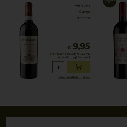
Venetien
Cuvée
trocken
9,95
€
pro Flasche (0.75l),
€ 13,27
/L
inkl. MwSt. zzgl.
Versand
Lebensmittel­angaben