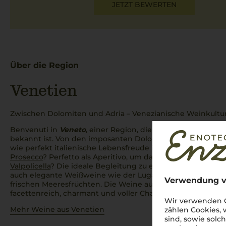
JETZT BEWERTEN
Über die Region
Venetien
Zwischen Dolomiten und Adria – Venezianische Weinkultur
Benvenuti in
Veneto
, einer Region, die für ihre atembera
bekannt ist. Von den imposanten Dolomiten bis zur sonnig
wie perfekt italienische Lebensfreude im Glas eingefangen
Prosecco
?
Perfetto
als
Aperitivo
, um das Leben zu feiern. 
Valpolicella
? Die ideale Begleitung zu einem herzhaften
Br
auch elegante Weißweine wie der Lugana verzaubern, bes
Verwendung v
frischen Meeresfrüchten. Die Weine aus
Venetien
sind wie 
facettenreich, charmant und voller Charakter.
Cin cin
auf d
Wir verwenden C
Mehr Weine aus Venetien
zählen Cookies,
sind, sowie solc