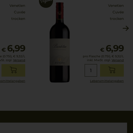
Venetien
Venetien
Cuvée
Cuvée
trocken
trocken
6,99
6,99
€
€
 (0.75l),
€ 9,32
/L
pro Flasche (0.75l),
€ 9,32
/L
wSt. zzgl.
Versand
inkl. MwSt. zzgl.
Versand
smittel­angaben
Lebensmittel­angaben