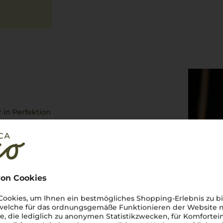
 in Perfektion
ubende Vielfalt und Weinkultur
en Adriaküste zeigt Venetien,
 wird. Ein prickelnder
Ein vollmundiger
Amarone della
asato
oder reifen Käse. Aber
onders in Kombination mit
on Cookies
die Region selbst:
ieses Weinparadies!
ookies, um Ihnen ein bestmögliches Shopping-Erlebnis zu bi
 welche für das ordnungsgemäße Funktionieren der Website
he, die lediglich zu anonymen Statistikzwecken, für Komfortei