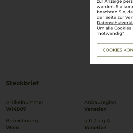
zur Anzeige pers
werden. Sie könn
beachten Sie, da
der Seite zur Ve
Datenschutzerk
Um alle Cookies 
"notwendig".
COOKIES KON
Steckbrief
Artikelnummer
Anbauregion
W14807
Venetien
Bezeichnung
g.U./ g.g.A
Wein
Venetien