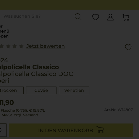
st
r
menü
ppen
Jetzt bewerten
024
lpolicella Classico
lpolicella Classico DOC
eri
trocken
Cuvée
Venetien
11,90
Art.Nr. W14807
 Flasche (0.75l),
€ 15,87
/L
l. MwSt. zzgl.
Versand
IN DEN WARENKORB