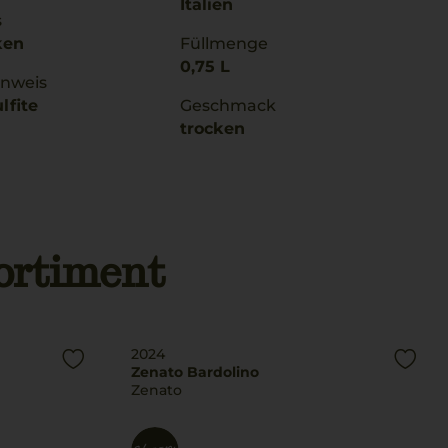
Italien
s
ken
Füllmenge
0,75 L
inweis
lfite
Geschmack
trocken
ortiment
2024
Zenato Bardolino
Zenato