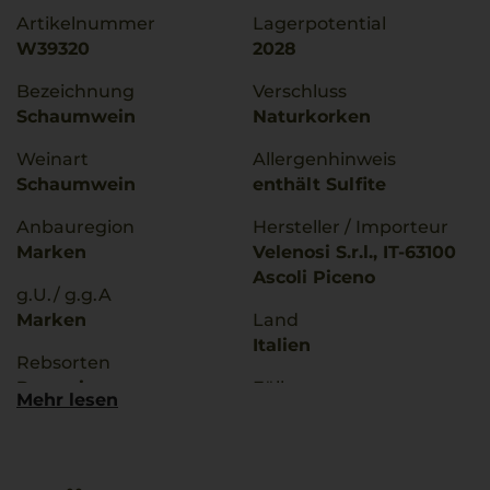
Artikelnummer
Lagerpotential
W39320
2028
Bezeichnung
Verschluss
Schaumwein
Naturkorken
Weinart
Allergenhinweis
Schaumwein
enthält Sulfite
Anbauregion
Hersteller / Importeur
Marken
Velenosi S.r.l., IT-63100
Ascoli Piceno
g.U./ g.g.A
Marken
Land
Italien
Rebsorten
Passerina
Füllmenge
Mehr lesen
0,75 L
Trinktemperatur
8 °C
Geschmack
trocken