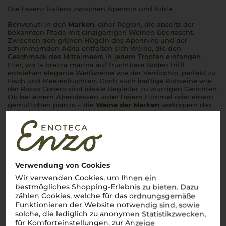
Die Essenz Italiens zwischen Apennin und Adria
Benvenuti
in den
Marken
, einer Region, die abseits der
bekannten Pfade mit einzigartigen Weinen überrascht.
Zwischen den grünen Hügeln des Apennins und der
schimmernden Adria entfalten sich Weine, die den
Geschmack des Mittelmeers in jedem Tropfen einfangen.
Hier, wo
la brezza marina
auf fruchtbare Böden trifft,
entstehen elegante Weißweine wie der
Verdicchio
, perfekt zu
Fisch und Meeresfrüchten. Doch auch kräftige Rotweine wie
der Rosso Conero sind ideale Begleiter zu würzigen Gerichten.
Ob bei einem Abendessen unter freiem Himmel oder einem
gemütlichen
pranzo
– die
Weine der Marken
verkörpern das
italienische Lebensgefühl in seiner reinsten Form.
Cin cin
!
Mehr Weine aus Marken
Verwendung von Cookies
Wir verwenden Cookies, um Ihnen ein
bestmögliches Shopping-Erlebnis zu bieten. Dazu
zählen Cookies, welche für das ordnungsgemäße
Funktionieren der Website notwendig sind, sowie
solche, die lediglich zu anonymen Statistikzwecken,
für Komforteinstellungen, zur Anzeige