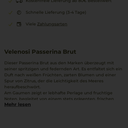
Kostenfreie Lieferung ab 80€ Bestellwert
Schnelle Lieferung (3-4 Tage)
Viele
Zahlungsarten
Velenosi Passerina Brut
Dieser Passerina Brut aus den Marken überzeugt mit
seiner spritzigen und federnden Art. Es entfaltet sich ein
Duft nach weißen Früchten, zarten Blumen und einer
Spur von Zitrus, der die Leichtigkeit des Meeres
heraufbeschwört.
Am Gaumen zeigt er lebhafte Perlage und fruchtige
Noten, begleitet von einem stets präsenten, frischen
Mehr lesen
floralen Hauch. Diese Kombination steht für die
besondere Ausprägung der autochthonen Passerina-
Traube.
Das Weingut Velenosi verbindet moderne Ansätze mit