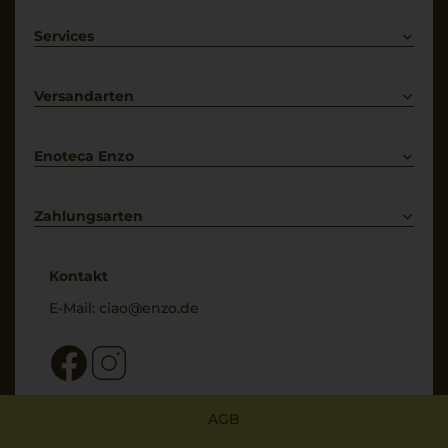
Rotwein
Weißwein
Services
Prosecco
Lieferkonditionen
Primitivo
Kontakt
Versandarten
Bestellung widerrufen
Enoteca Enzo
Über uns
Bewertungs-Richtlinien
Zahlungsarten
* Preisangaben inkl. gesetzl. MwSt. und zzgl. Service- & Versandkosten
Kontakt
E-Mail:
ciao@enzo.de
AGB