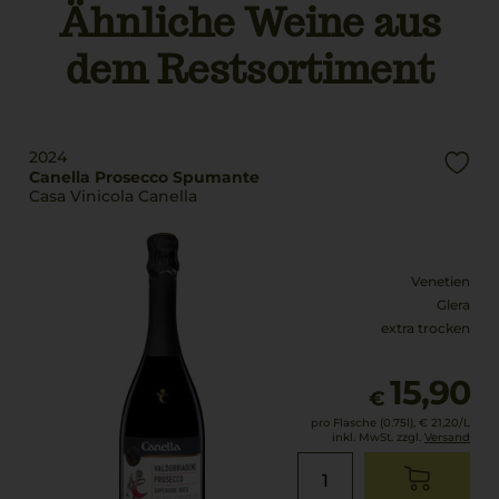
Ähnliche Weine aus
Alkoholgehalt
12 % Vol.
dem Restsortiment
2024
Canella Prosecco Spumante
Casa Vinicola Canella
Venetien
Glera
extra trocken
15,90
€
pro Flasche (0.75l),
€ 21,20
/L
inkl. MwSt. zzgl.
Versand