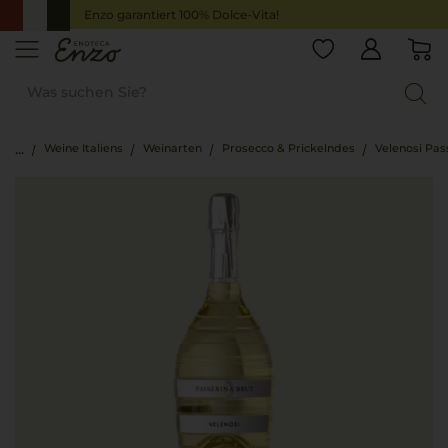
Enzo garantiert 100% Dolce-Vita!
Weine Italiens
Weinarten
Prosecco & Prickelndes
Velenosi Pas