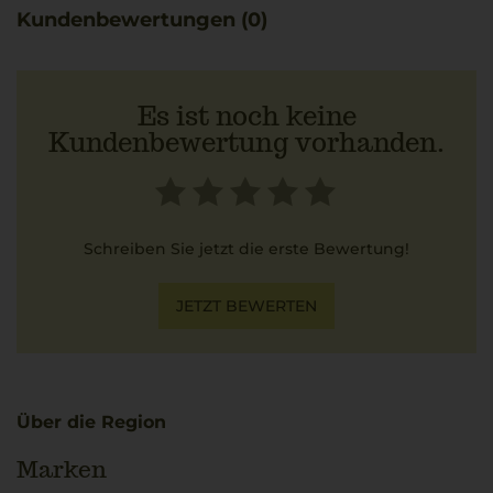
einem feinen Gespür für das Aroma der Traube. Im Lauf
Kundenbewertungen (0)
der Jahre haben sich ausdrucksvolle Schaumweine
entwickelt, die Lebensfreude vermitteln. Dazu passen
knusprige Arancini mit zartem Kern, die sich harmonisch
ergänzen.
Es ist noch keine
Kundenbewertung vorhanden.
Schreiben Sie jetzt die erste Bewertung!
JETZT BEWERTEN
Über die Region
Marken