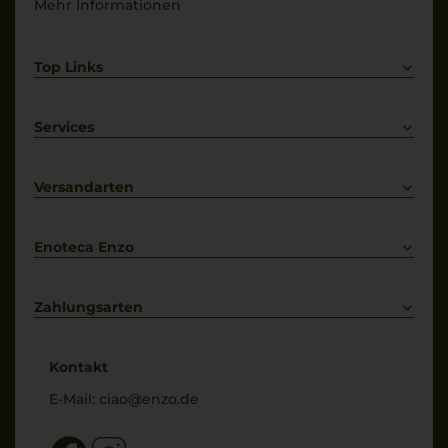
Mehr Informationen
Top Links
Rotwein
Weißwein
Services
Prosecco
Lieferkonditionen
Primitivo
Kontakt
Versandarten
Bestellung widerrufen
Enoteca Enzo
Über uns
Bewertungs-Richtlinien
Zahlungsarten
* Preisangaben inkl. gesetzl. MwSt. und zzgl. Service- & Versandkosten
Kontakt
E-Mail:
ciao@enzo.de