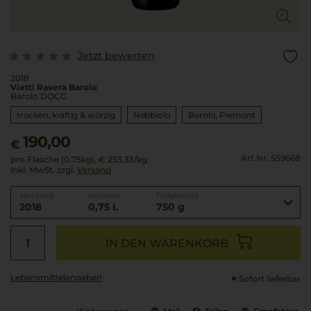
Jetzt bewerten
2018
Vietti Ravera Barolo
Barolo DOCG
trocken, kräftig & würzig
Nebbiolo
Barolo
Piemont
190,00
€
Art.Nr. 559668
pro Flasche (0.75kg),
€ 253,33
/kg
inkl. MwSt. zzgl.
Versand
Jahrgang
Volumen
Füllgewicht
2018
0,75 L
750 g
IN DEN WARENKORB
Lebensmittel­angaben
Sofort lieferbar