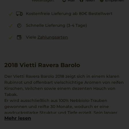
Weitersagen:
Mail
Teilen
Empfehlen
Kostenfreie Lieferung ab 80€ Bestellwert
Schnelle Lieferung (3-4 Tage)
Viele
Zahlungsarten
2018
Vietti Ravera Barolo
Der Vietti Ravera Barolo 2018 zeigt sich in einem klaren
Rubinrot und offenbart vielschichtige Aromen von reifen
Kirschen, Veilchen sowie einem dezenten Hauch von
Tabak.
Er wird ausschließlich aus 100% Nebbiolo-Trauben
gewonnen und reifte 30 Monate, wodurch er eine
ausdrucksstarke Struktur und Tiefe erzielt. Sein langer
Mehr lesen
Abgang unterstreicht die besondere Qualität dieses
Weins.