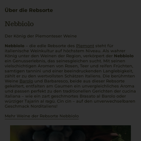
Über die Rebsorte
Nebbiolo
Der König der Piemonteser Weine
Nebbiolo
– die edle Rebsorte des
Piemont
steht für
italienische Weinkultur auf höchstem Niveau. Als wahrer
König unter den Weinen der Region, verkörpert der
Nebbiolo
ein Genusserlebnis, das seinesgleichen sucht. Mit seinen
vielschichtigen Aromen von Rosen, Teer und reifen Früchten,
samtigen
tannini
und einer beeindruckenden Langlebigkeit,
zählt er zu den wertvollsten Schätzen Italiens. Die berühmten
Weine
Barolo
und Barbaresco, beide aus dieser Rebsorte
gekeltert, entfalten am Gaumen ein unvergleichliches Aroma
und passen perfekt zu den traditionellen Gerichten der
cucina
italiana
– wie ein zart geschmortes
Brasato al Barolo
oder
würziger
Tajarin al ragù
.
Cin cin
– auf den unverwechselbaren
Geschmack Norditaliens!
Mehr Weine der Rebsorte Nebbiolo