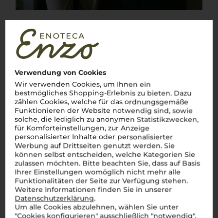
Über die Region
Barolo
Verwendung von Cookies
Wir verwenden Cookies, um Ihnen ein
Der König der Weine aus dem Piemont
bestmögliches Shopping-Erlebnis zu bieten. Dazu
zählen Cookies, welche für das ordnungsgemäße
Barolo
, der König der Weine, steht wie kein anderer Rotwein
Funktionieren der Website notwendig sind, sowie
für die reiche Weintradition Italiens. In den sanften Hügeln
der Langhe, wo das
Piemont
seine Schönheit entfaltet,
solche, die lediglich zu anonymen Statistikzwecken,
wächst die edle
Nebbiolo-Traube
, aus der dieser kraftvolle
für Komforteinstellungen, zur Anzeige
vino rosso
gewonnen wird. Ob in den malerischen Dörfern
personalisierter Inhalte oder personalisierter
Barolo
, La Morra oder Monforte d’Alba – überall spürt man die
Werbung auf Drittseiten genutzt werden. Sie
Leidenschaft für diesen eleganten Wein.
Barolo
besticht
können selbst entscheiden, welche Kategorien Sie
durch seine Tiefe, Struktur und sein beeindruckendes
zulassen möchten. Bitte beachten Sie, dass auf Basis
Alterungspotenzial. Ein Glas
Barolo
ist wie ein Stück Italien –
Ihrer Einstellungen womöglich nicht mehr alle
intensiv, raffiniert und einfach unvergesslich.
Salute!
Funktionalitäten der Seite zur Verfügung stehen.
Weitere Informationen finden Sie in unserer
Datenschutzerklärung
.
Um alle Cookies abzulehnen, wählen Sie unter
"Cookies konfigurieren" ausschließlich "notwendig".