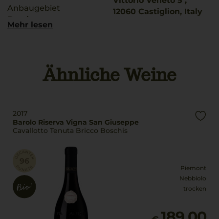
Vittorio Veneto 5 ,
Anbaugebiet
12060 Castiglion, Italy
Barolo
Mehr lesen
Land
g.U./ g.g.A
Italien
Barolo
Füllmenge
Ähnliche Weine
Rebsorten
0,75 L
100% Nebbiolo
Gewicht
Trinktemperatur
750 g
16 °C
2017
Geschmack
Barolo Riserva Vigna San Giuseppe
Alkoholgehalt
Cavallotto Tenuta Bricco Boschis
trocken
14,5 % Vol.
Restsüße
Piemont
0,5 g/L
Nebbiolo
trocken
189,00