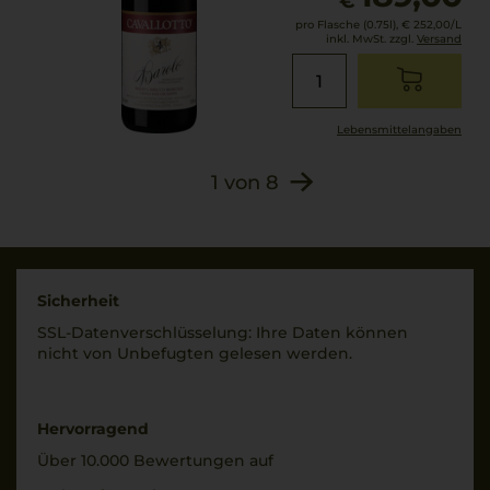
€
pro Flasche (0.75l),
€ 252,00
/L
inkl. MwSt. zzgl.
Versand
Lebensmittel­angaben
1
von
8
Sicherheit
SSL-Daten­verschlüs­selung: Ihre Daten können
nicht von Unbe­fugten gelesen werden.
Hervorragend
Über 10.000 Bewertungen auf