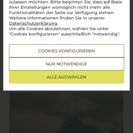
zulassen möchten. Bitte beachten Sie, dass auf Basis
Trentino
Ihrer Einstellungen womöglich nicht mehr alle
Funktionalitäten der Seite zur Verfügung stehen.
Die alpine Weinregion Italiens mit nordischem Charme
Weitere Informationen finden Sie in unserer
Datenschutzerklärung
.
Trentino
, wo die majestätischen Alpen auf das malerische
Um alle Cookies abzulehnen, wählen Sie unter
Etschtal treffen, bietet nicht nur beeindruckende
"Cookies konfigurieren" ausschließlich "notwendig".
Landschaften, sondern auch Weine von bemerkenswerter
Qualität. Umgeben von imposanten Bergen und historischen
Castelli
, ist
Trentino
eine Region, in der die Reben auf
mineralreichem Boden unter perfekten klimatischen
COOKIES KONFIGURIEREN
Bedingungen gedeihen. Hier werden elegante Weißweine,
spritzige
Spumanti
und charaktervolle Rotweine mit viel
NUR NOTWENDIGE
amore
und Hingabe gekeltert. Ob ein frischer
Pinot Grigio
oder der kräftige Marzemino – in jedem Glas spürt man die
alpine Frische und die Leidenschaft der Winzer.
Salute
!
ALLE AUSWÄHLEN
Mehr Weine aus Trentino