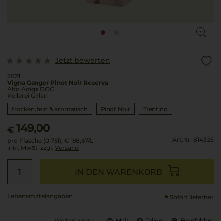
Jetzt bewerten
2021
Vigna Ganger Pinot Noir Reserva
Alto Adige DOC
Kellerei Girlan
trocken, fein & aromatisch
Pinot Noir
Trentino
149,00
€
Art.Nr. 814325
pro Flasche (0.75l),
€ 198,67
/L
inkl. MwSt. zzgl.
Versand
IN DEN WARENKORB
Lebensmittel­angaben
Sofort lieferbar
Weitersagen:
Mail
Teilen
Empfehlen