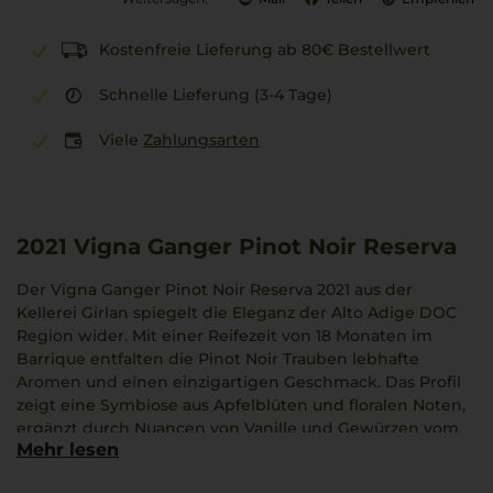
Kostenfreie Lieferung ab 80€ Bestellwert
Schnelle Lieferung (3-4 Tage)
Viele
Zahlungsarten
2021
Vigna Ganger Pinot Noir Reserva
Der Vigna Ganger Pinot Noir Reserva 2021 aus der
Kellerei Girlan spiegelt die Eleganz der Alto Adige DOC
Region wider. Mit einer Reifezeit von 18 Monaten im
Barrique entfalten die Pinot Noir Trauben lebhafte
Aromen und einen einzigartigen Geschmack. Das Profil
zeigt eine Symbiose aus Apfelblüten und floralen Noten,
ergänzt durch Nuancen von Vanille und Gewürzen vom
Mehr lesen
Holzkontakt. Die Hügel von Trentino bieten das ideale
Mikroklima, um die aromatischen Feinheiten der Girlan-