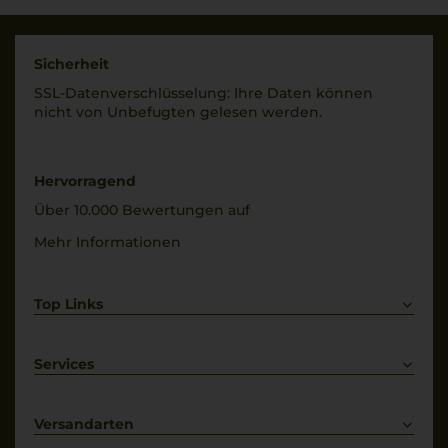
Origine Controllata
Italien
Rebsorten
Füllmenge
Sicherheit
100% Pinot Noir
0,75 L
SSL-Daten­verschlüs­selung: Ihre Daten können
nicht von Unbe­fugten gelesen werden.
Trinktemperatur
Geschmack
14 °C
trocken
Hervorragend
Über 10.000 Bewertungen auf
Mehr Informationen
Top Links
Rotwein
Weißwein
Services
Prosecco
Lieferkonditionen
Primitivo
Kontakt
Versandarten
Bestellung widerrufen