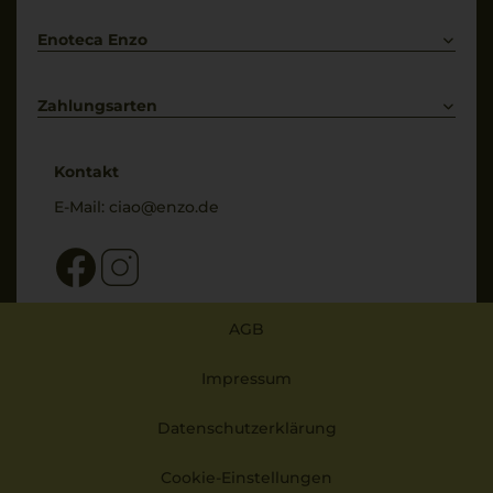
Enoteca Enzo
Über uns
Bewertungs-Richtlinien
Zahlungsarten
* Preisangaben inkl. gesetzl. MwSt. und zzgl. Service- & Versandkosten
Kontakt
E-Mail:
ciao@enzo.de
AGB
Impressum
Datenschutzerklärung
Cookie-Einstellungen