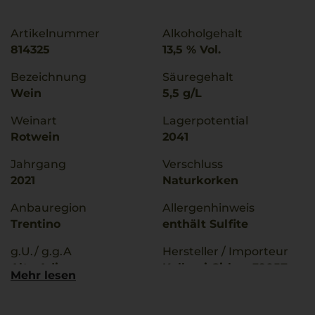
Artikelnummer
Alkoholgehalt
814325
13,5 % Vol.
Bezeichnung
Säuregehalt
Wein
5,5 g/L
Weinart
Lagerpotential
Rotwein
2041
Jahrgang
Verschluss
2021
Naturkorken
Anbauregion
Allergenhinweis
Trentino
enthält Sulfite
g.U./ g.g.A
Hersteller / Importeur
Alto Adige
Kellerei Girlan, 39057
Mehr lesen
Girlan/ Eppan, Italia
Qualitätsstufe
Denominazione Di
Land