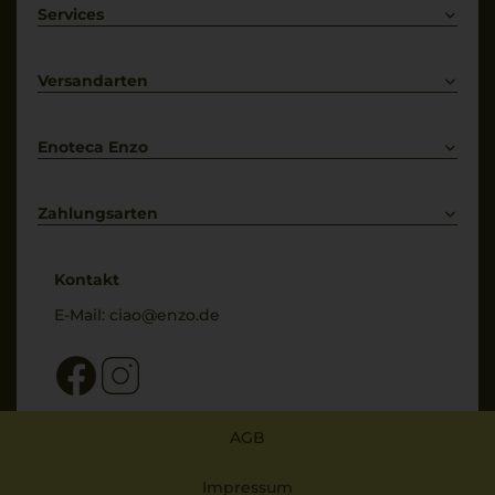
Weißwein
Services
Prosecco
Lieferkonditionen
Primitivo
Kontakt
Versandarten
Bestellung widerrufen
Enoteca Enzo
Über uns
Bewertungs-Richtlinien
Zahlungsarten
* Preisangaben inkl. gesetzl. MwSt. und zzgl. Service- & Versandkosten
Kontakt
E-Mail:
ciao@enzo.de
AGB
Impressum