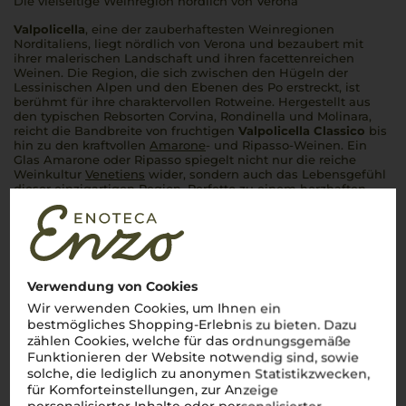
Die vielseitige Weinregion nördlich von Verona
Valpolicella
, eine der zauberhaftesten Weinregionen
Norditaliens, liegt nördlich von Verona und bezaubert mit
ihrer malerischen Landschaft und ihren facettenreichen
Weinen. Die Region, die sich zwischen den Hügeln der
Lessinischen Alpen und den Ebenen des Po erstreckt, ist
berühmt für ihre charaktervollen Rotweine. Hergestellt aus
den typischen Rebsorten Corvina, Rondinella und Molinara,
reicht die Bandbreite von fruchtigen
Valpolicella Classico
bis
hin zu den kraftvollen
Amarone
- und Ripasso-Weinen. Ein
Glas Amarone oder Ripasso spiegelt nicht nur die reiche
Weinkultur
Venetiens
wider, sondern auch das Lebensgefühl
dieser einzigartigen Region.
Perfetto
zu einem herzhaften
Risotto oder einem saftigen Brasato –
Valpolicella
bringt die
italienische Genusskultur direkt ins Glas.
Mehr Weine aus Valpolicella
Verwendung von Cookies
Wir verwenden Cookies, um Ihnen ein
bestmögliches Shopping-Erlebnis zu bieten. Dazu
zählen Cookies, welche für das ordnungsgemäße
Funktionieren der Website notwendig sind, sowie
solche, die lediglich zu anonymen Statistikzwecken,
für Komforteinstellungen, zur Anzeige