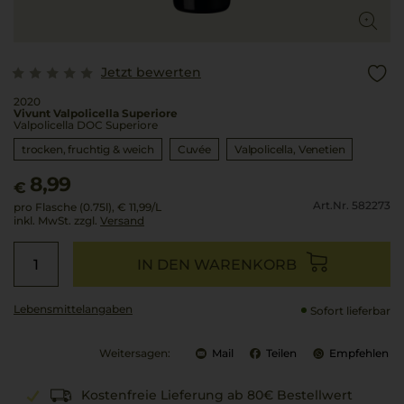
Jetzt bewerten
2020
Vivunt Valpolicella Superiore
Valpolicella DOC Superiore
trocken, fruchtig & weich
Cuvée
Valpolicella
Venetien
8,99
€
Art.Nr. 582273
pro Flasche (0.75l),
€ 11,99
/L
inkl. MwSt. zzgl.
Versand
IN DEN WARENKORB
Lebensmittel­angaben
Sofort lieferbar
Weitersagen:
Mail
Teilen
Empfehlen
Kostenfreie Lieferung ab 80€ Bestellwert