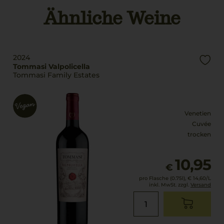
Ähnliche Weine
Qualitätsstufe
Land
Superiore
Italien
Rebsorten
Füllmenge
65% Corvina Veronese
2024
0,75 L
25% Rondinella
Tommasi Valpolicella
Tommasi Family Estates
10% Molinara
Geschmack
trocken
Venetien
Cuvée
trocken
10,95
€
pro Flasche (0.75l),
€ 14,60
/L
inkl. MwSt. zzgl.
Versand