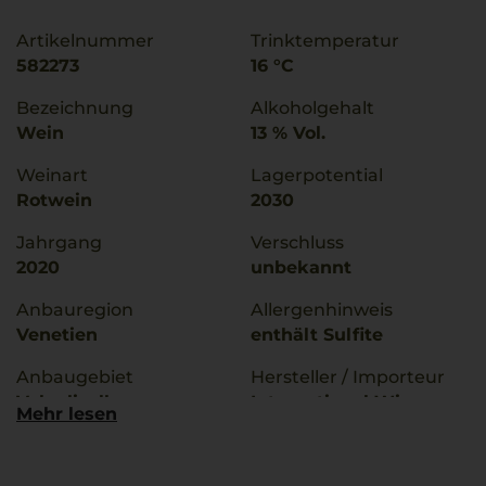
Artikelnummer
Trinktemperatur
582273
16 °C
Bezeichnung
Alkoholgehalt
Wein
13 % Vol.
Weinart
Lagerpotential
Rotwein
2030
Jahrgang
Verschluss
2020
unbekannt
Anbauregion
Allergenhinweis
Venetien
enthält Sulfite
Anbaugebiet
Hersteller / Importeur
Valpolicella
International Wine
Mehr lesen
Group srl, 32079 San
g.U./ g.g.A
Pietro in Cariano (VR),
Valpolicella
Italia