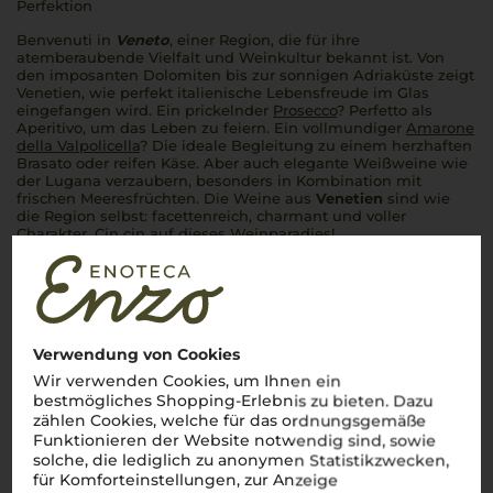
Perfektion
Benvenuti in
Veneto
, einer Region, die für ihre
atemberaubende Vielfalt und Weinkultur bekannt ist. Von
den imposanten Dolomiten bis zur sonnigen Adriaküste zeigt
Venetien, wie perfekt italienische Lebensfreude im Glas
eingefangen wird. Ein prickelnder
Prosecco
?
Perfetto
als
Aperitivo
, um das Leben zu feiern. Ein vollmundiger
Amarone
della Valpolicella
? Die ideale Begleitung zu einem herzhaften
Brasato
oder reifen Käse. Aber auch elegante Weißweine wie
der Lugana verzaubern, besonders in Kombination mit
frischen Meeresfrüchten. Die Weine aus
Venetien
sind wie
die Region selbst: facettenreich, charmant und voller
Charakter.
Cin cin
auf dieses Weinparadies!
Mehr Weine aus Venetien
Verwendung von Cookies
Wir verwenden Cookies, um Ihnen ein
bestmögliches Shopping-Erlebnis zu bieten. Dazu
zählen Cookies, welche für das ordnungsgemäße
Funktionieren der Website notwendig sind, sowie
solche, die lediglich zu anonymen Statistikzwecken,
für Komforteinstellungen, zur Anzeige