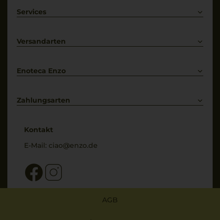
Weißwein
Services
Prosecco
Lieferkonditionen
Primitivo
Kontakt
Versandarten
Bestellung widerrufen
Enoteca Enzo
Über uns
Bewertungs-Richtlinien
Zahlungsarten
* Preisangaben inkl. gesetzl. MwSt. und zzgl. Service- & Versandkosten
Kontakt
E-Mail:
ciao@enzo.de
AGB