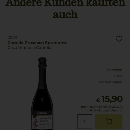
Andere Kunden kauften
Füllmenge
11,5 % Vol.
0,75 L
auch
Restsüße
Geschmack
17 g/L
extra trocken
2024
Canella Prosecco Spumante
Casa Vinicola Canella
Venetien
Glera
extra trocken
15,90
€
pro Flasche (0.75l),
€ 21,20
/L
inkl. MwSt. zzgl.
Versand