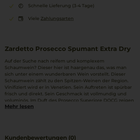
Schnelle Lieferung (3-4 Tage)
Viele
Zahlungsarten
Zardetto Prosecco Spumant Extra Dry
Auf der Suche nach reifem und komplexem
Schaumwein? Dieser hier ist haargenau das, was man
sich unter einem wunderbaren Wein vorstellt. Dieser
Schaumwein zählt zu den Spitzen-Weinen der Region.
Vinifiziert wird er in Venetien. Sein Auftreten ist spürbar
frisch und direkt. Sein Geschmack ist vollmundig und
voluminös. Im Duft des Prosecco Superiore DOCG zeigen
Mehr lesen
sich Melone, Apfel und Birne. Und noch mehr bietet er
an: So fügen sich Aromen wie Blüten und Mandel ins
Geschmacksspektrum.
Kundenbewertungen (0)