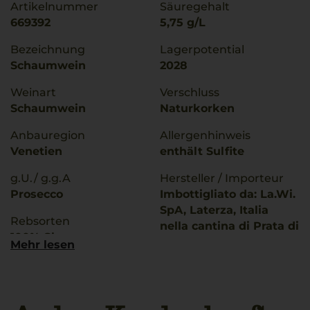
Artikelnummer
Säuregehalt
669392
5,75 g/L
Bezeichnung
Lagerpotential
Schaumwein
2028
Weinart
Verschluss
Schaumwein
Naturkorken
Anbauregion
Allergenhinweis
Venetien
enthält Sulfite
g.U./ g.g.A
Hersteller / Importeur
Prosecco
Imbottigliato da: La.Wi.
SpA, Laterza, Italia
Rebsorten
nella cantina di Prata di
100% Glera
Pordenone - Italia
Mehr lesen
Trinktemperatur
Land
8 °C
Italien
Alkoholgehalt