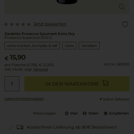
Jetzt bewerten
Zardetto Prosecco Spumant Extra Dry
Prosecco Superiore DOCG
extra trocken, komplex & reif
Glera
Venetien
15,90
€
Art.Nr. 669392
pro Flasche (0.75l),
€ 21,20
/L
inkl. MwSt. zzgl.
Versand
IN DEN WARENKORB
Lebensmittel­angaben
Sofort lieferbar
Weitersagen:
Mail
Teilen
Empfehlen
Kostenfreie Lieferung ab 80€ Bestellwert