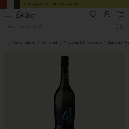
Enzo garantiert 100% Dolce-Vita!
Weine Italiens
Weinarten
Prosecco & Prickelndes
Zardetto Pr