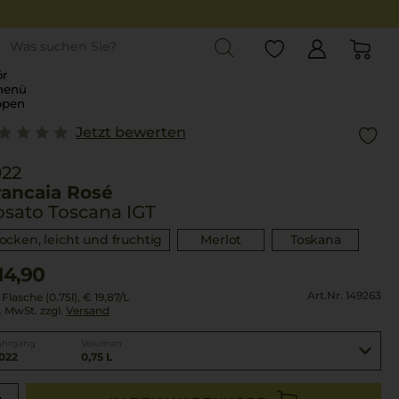
st
r
menü
ppen
Jetzt bewerten
022
rancaia Rosé
sato Toscana IGT
rocken, leicht und fruchtig
Merlot
Toskana
14,90
Art.Nr. 149263
 Flasche (0.75l),
€ 19,87
/L
l. MwSt. zzgl.
Versand
ahrgang
Volumen
022
0,75 L