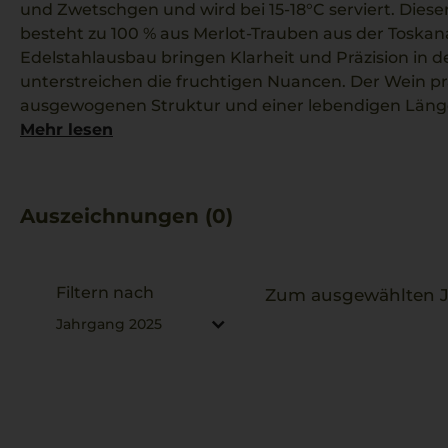
und Zwetschgen und wird bei 15-18°C serviert. Dieser 
besteht zu 100 % aus Merlot-Trauben aus der Toskan
Edelstahlausbau bringen Klarheit und Präzision in
unterstreichen die fruchtigen Nuancen. Der Wein prä
ausgewogenen Struktur und einer lebendigen Länge
Region reflektiert. Die Kombination aus modernen T
Mehr lesen
Erzeugers sorgt für Qualität, die überzeugt. Zu di
herzhafte Gerichte wie eine Scheibe Focaccia mit Ro
salzige Noten den Geschmack abrunden.
Auszeichnungen (0)
Filtern nach
Zum ausgewählten Ja
Jahrgang 2025