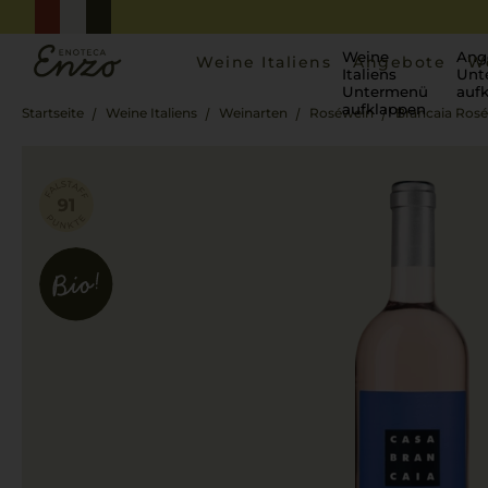
Weine
Ang
Weine Italiens
Angebote
W
Italiens
Unt
Untermenü
auf
aufklappen
Startseite
Weine Italiens
Weinarten
Roséwein
Brancaia Rosé