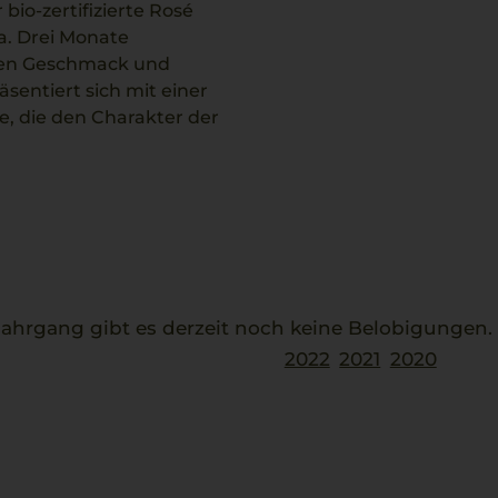
bio-zertifizierte Rosé
a. Drei Monate
 den Geschmack und
sentiert sich mit einer
, die den Charakter der
echniken und Sorgfalt des
esem lebendigen Rosé passen
smarin, deren frische und
hrgang gibt es derzeit noch keine Belobigungen
2022
2021
2020