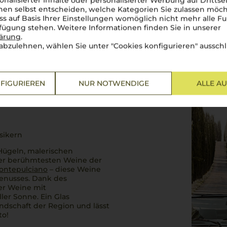
onalisierter Inhalte oder personalisierter Werbung auf Drittse
en selbst entscheiden, welche Kategorien Sie zulassen möch
ss auf Basis Ihrer Einstellungen womöglich nicht mehr alle Fu
rfügung stehen. Weitere Informationen finden Sie in unserer
lärung
.
abzulehnen, wählen Sie unter "Cookies konfigurieren" ausschl
FIGURIEREN
NUR NOTWENDIGE
ALLE A
sikern
Hügeln, malerischen
der berühmtesten Weine der
Montepulciano
– diese Weine
Genusses. Dank des
ier Weine mit
ler Sonne. Ein Glas
ndschaft der Region und lässt
to!