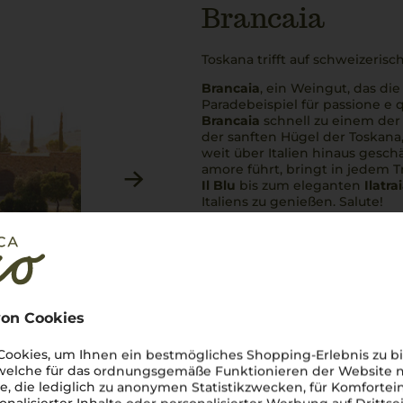
Brancaia
Toskana trifft auf schweizeris
Brancaia
, ein Weingut, das die
Paradebeispiel für
passione e q
Brancaia
schnell zu einem der
der sanften Hügel der Toskana,
weit über Italien hinaus gesc
amore
führt, bringt in jedem 
Il Blu
bis zum eleganten
Ilatra
Italiens zu genießen.
Salute
!
Mehr Weine von Brancaia
on Cookies
ookies, um Ihnen ein bestmögliches Shopping-Erlebnis zu bi
 welche für das ordnungsgemäße Funktionieren der Website
he, die lediglich zu anonymen Statistikzwecken, für Komfortei