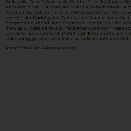
Bella Italia
. Dank Winzern wie Cantina Tollo,
Feudo Arancio
Rebsorte in den Weinbergen Italiens eine besondere Heim
weichen
morbidi tannini
und intensiven Aromen von dunk
verführt der
Merlot
jeden Weinkenner. Ob bei einem festl
entspannten Abend unter Freunden – der
italienische Me
ins Glas. Er passt perfekt zu herzhaften Gerichten, Pasta 
di manzo
. Ein
bicchiere di Merlot
und die Sonne Italiens sc
vollmundig, geschmackvoll und
semplicemente perfetto!
Mehr Weine der Rebsorte Merlot