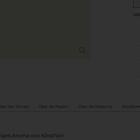
Leb
ber den Winzer
Über die Region
Über die Rebsorte
Steckbrie
htiges Aroma von Kirschen