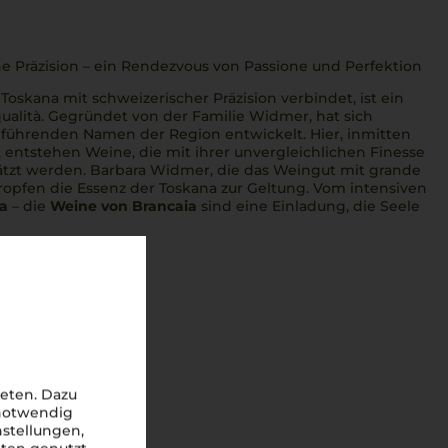
che Präzision – ein Rendezvous von Passione und Perfektion
 Toskana mit schweizerischer Präzision verbindet, ist ein
ualità
. Gegründet von der Familie Widmer, hat sich
 führenden Namen der Region entwickelt. Hier, inmitten
 entstehen Weine, die mit ihrer unvergleichlichen Finesse
hätzt werden. Barbara Widmer, die das Weingut mit
grande
Tropfen die Essenz der Toskana zur Geltung. Vom intensiven
ia
– die
Weine von Brancaia
sind eine Einladung, die Seele
eten. Dazu
 notwendig
nstellungen,