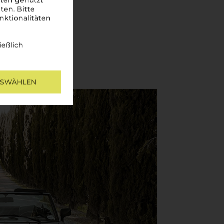
iten genutzt
ten. Bitte
nktionalitäten
ießlich
USWÄHLEN