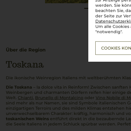
zur Anzeige pers
werden. Sie könn
beachten Sie, da
der Seite zur Ve
Datenschutzerk
Um alle Cookies 
"notwendig".
COOKIES KON
Über die Region
Toskana
Die ikonische Weinregion Italiens mit weltberühmten Klas
Die Toskana
–
la dolce vita
in Reinform! Zwischen sanften 
Weinbergen und charmanten Dörfern reifen hier einige 
Welt.
Chianti
,
Brunello di Montalcino
oder
Vino Nobile di 
sind mehr als nur Namen, sie sind Symbole italienischen 
einzigartigen Terroirs und des milden Klimas entstehen h
unverwechselbarem Charakter: kräftig, harmonisch und vol
toskanischen Weins
entführt direkt in die bezaubernde La
die Seele Italiens in jedem Schluck spürbar werden.
Perfet