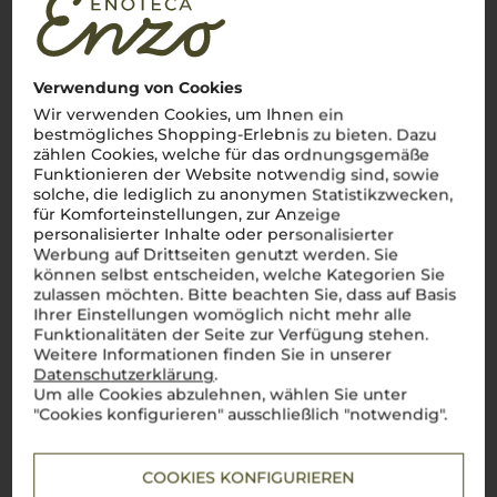
Apulien
Fruchtige, kraftvolle Weine mit unverkennbarer
süditalienischer Note
Verwendung von Cookies
Ah, la
Puglia
! Diese sonnenverwöhnte Region im tiefen
Wir verwenden Cookies, um Ihnen ein
Süden Italiens, wo die Leidenschaft für den Weinbau so tief
bestmögliches Shopping-Erlebnis zu bieten. Dazu
verwurzelt ist wie die alten Olivenbäume. Hier, wo die Sonne
zählen Cookies, welche für das ordnungsgemäße
golden scheint und der
Mezzogiorno
seinen vollen Ausdruck
Funktionieren der Website notwendig sind, sowie
findet, entstehen Weine, die genauso charaktervoll sind wie
solche, die lediglich zu anonymen Statistikzwecken,
das Land selbst. Von Salento bis Castel del Monte –
Puglia
ist
für Komforteinstellungen, zur Anzeige
das Herzstück für autochthone Rebsorten wie
Primitivo
und
Negroamaro
. Ein Primitivo di Manduria? Einfach
bellisimo
! Mit
personalisierter Inhalte oder personalisierter
seiner kräftigen Struktur und den intensiven Aromen erzählt
Werbung auf Drittseiten genutzt werden. Sie
er Geschichten von warmen Sommernächten und dem Duft
können selbst entscheiden, welche Kategorien Sie
der Macchia. Diese Weine, die Fruchtigkeit, Würze und eine
zulassen möchten. Bitte beachten Sie, dass auf Basis
unverkennbare Mineralität in sich vereinen, sind wie ein
Ihrer Einstellungen womöglich nicht mehr alle
Schluck Süditalien.
Perfetto
für alle, die den unverfälschten
Funktionalitäten der Seite zur Verfügung stehen.
Geschmack der
Puglia
entdecken möchten – ein Genuss, der
Weitere Informationen finden Sie in unserer
die Seele berührt.
Datenschutzerklärung
.
Mehr Weine aus Apulien
Um alle Cookies abzulehnen, wählen Sie unter
"Cookies konfigurieren" ausschließlich "notwendig".
COOKIES KONFIGURIEREN