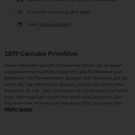
Schnelle Lieferung (3-4 Tage)
Viele
Zahlungsarten
2017
Carrubo Primitivo
Dieser Rotwein spricht Genussmenschen an, er passt
ausgezeichnet zu Pizza, Spaghetti alla Puttanesca und
gebraten mit Parmesanem Spargel. Der Rotwein gilt als
einer der Top-Weine aus Apulien und ist ein wertvoller
Kultwein. Er hat . Sein Charakter ist schlanken und leicht.
Sein Tanningehalt macht ihn dicht und komplex. Das
Bouquet des Primitivo di Manduria DOC aus dem Jahr
Mehr lesen
2017 erinnert an Kirsche, Pflaume und Cassis. Hierneben
lassen sich Aromen von Schokolade, Muskat und Vanille
schmecken. Der Wein strahlt in dunklem Purpurrot. Der
Wein zeigt ein ausgezeichnetes Lagerpotenzial.