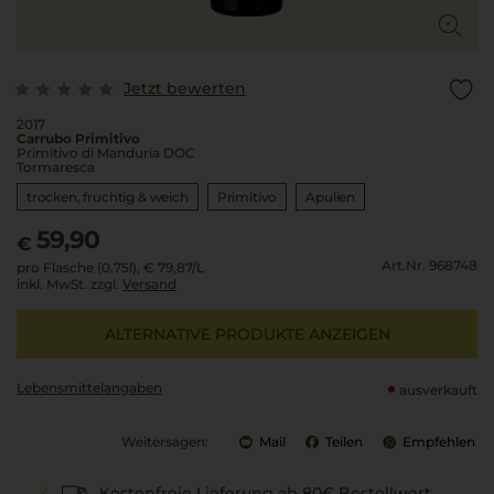
Jetzt bewerten
2017
Carrubo Primitivo
Primitivo di Manduria DOC
Tormaresca
trocken, fruchtig & weich
Primitivo
Apulien
59,90
€
Art.Nr. 968748
pro Flasche (0.75l),
€ 79,87
/L
inkl. MwSt. zzgl.
Versand
ALTERNATIVE PRODUKTE ANZEIGEN
Lebensmittel­angaben
ausverkauft
Weitersagen:
Mail
Teilen
Empfehlen
Kostenfreie Lieferung ab 80€ Bestellwert