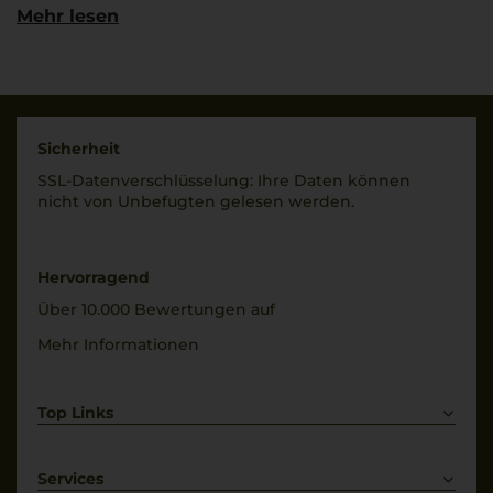
Primitivo di Manduria
Mehr lesen
Land
Rebsorten
Italien
100% Primitivo
Füllmenge
Trinktemperatur
0,75 L
16 °C
Sicherheit
Geschmack
SSL-Daten­verschlüs­selung: Ihre Daten können
Alkoholgehalt
trocken
nicht von Unbe­fugten gelesen werden.
15,5 % Vol.
Restsüße
4,9 g/L
Hervorragend
Über 10.000 Bewertungen auf
Mehr Informationen
Top Links
Rotwein
Weißwein
Services