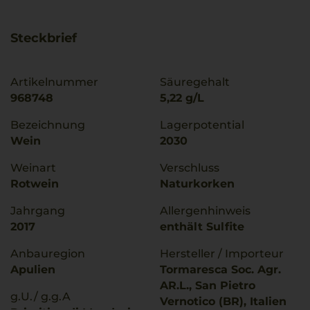
Steckbrief
Artikelnummer
Säuregehalt
968748
5,22 g/L
Bezeichnung
Lagerpotential
Wein
2030
Weinart
Verschluss
Rotwein
Naturkorken
Jahrgang
Allergenhinweis
2017
enthält Sulfite
Anbauregion
Hersteller / Importeur
Apulien
Tormaresca Soc. Agr.
AR.L., San Pietro
g.U./ g.g.A
Vernotico (BR), Italien