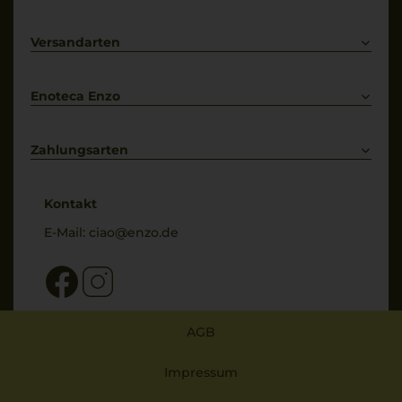
Prosecco
Lieferkonditionen
Primitivo
Kontakt
Versandarten
Bestellung widerrufen
Enoteca Enzo
Über uns
Bewertungs-Richtlinien
Zahlungsarten
* Preisangaben inkl. gesetzl. MwSt. und zzgl. Service- & Versandkosten
Kontakt
E-Mail:
ciao@enzo.de
AGB
Impressum