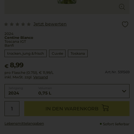
Jetzt bewerten
2024
Centine Bianco
Toscana IGT
Banfi
trocken, jung & frisch
Cuvée
Toskana
8,99
€
Art.Nr. 591569
pro Flasche (0.75l),
€ 11,99
/L
inkl. MwSt. zzgl.
Versand
Jahrgang
Volumen
2024
0,75 L
IN DEN WARENKORB
Lebensmittel­angaben
Sofort lieferbar