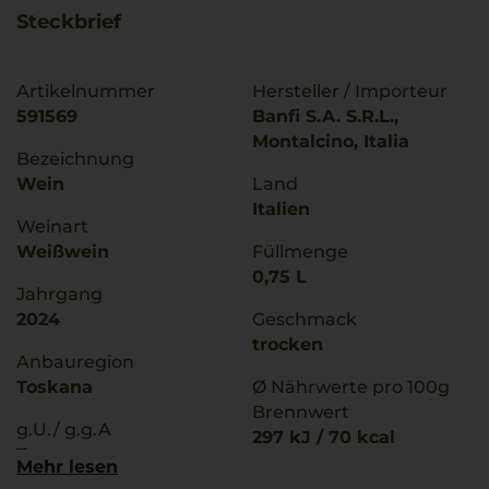
Steckbrief
Artikelnummer
Hersteller / Importeur
591569
Banfi S.A. S.R.L.,
Montalcino, Italia
Bezeichnung
Wein
Land
Italien
Weinart
Weißwein
Füllmenge
0,75 L
Jahrgang
2024
Geschmack
trocken
Anbauregion
Toskana
Ø Nährwerte pro 100g
Brennwert
g.U./ g.g.A
297 kJ / 70 kcal
Toscana
Fett
Mehr lesen
0 g