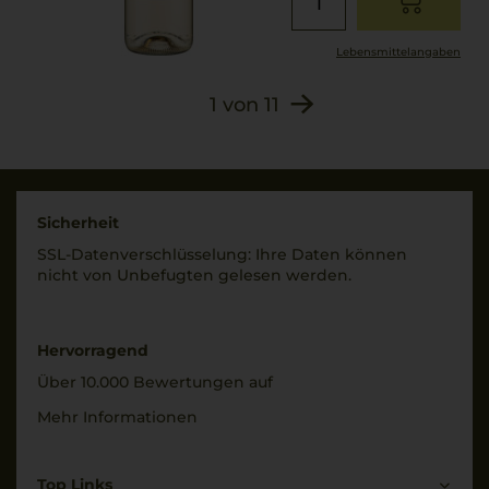
2028
Ascorbinsäure),
Konservierungsstoffe
Verschluss
(KALIUMMETABISULFIT)
Lebensmittel­angaben
Drehverschluss
, Stabilisatoren
1
von
11
(Citronensäure, Hefe-
Allergenhinweis
Mannoproteine,
enthält Sulfite
Carboxymethylcellulos
e).
Sicherheit
SSL-Daten­verschlüs­selung: Ihre Daten können
nicht von Unbe­fugten gelesen werden.
Hervorragend
Über 10.000 Bewertungen auf
Mehr Informationen
Top Links