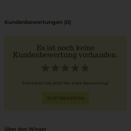
mediterrane Eindrücke vermittelt.
Der Centine Bianco ist gut geeignet zu Spaghetti alle
Vongole, da die frische, fruchtige Art des Weines die
Kundenbewertungen (0)
Aromen dieser Speise unterstützt.
Es ist noch keine
Kundenbewertung vorhanden.
Schreiben Sie jetzt die erste Bewertung!
JETZT BEWERTEN
Über den Winzer