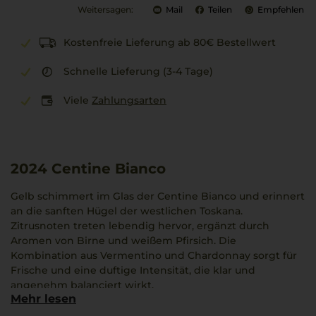
Weitersagen:
Mail
Teilen
Empfehlen
Kostenfreie Lieferung ab 80€ Bestellwert
Schnelle Lieferung (3-4 Tage)
Viele
Zahlungsarten
2024
Centine Bianco
Gelb schimmert im Glas der Centine Bianco und erinnert
an die sanften Hügel der westlichen Toskana.
Zitrusnoten treten lebendig hervor, ergänzt durch
Aromen von Birne und weißem Pfirsich. Die
Kombination aus Vermentino und Chardonnay sorgt für
Frische und eine duftige Intensität, die klar und
angenehm balanciert wirkt.
Mehr lesen
Eine dezente Mineralität bleibt im Mund bestehen,
geprägt von den Brisen der toskanischen Küste, was