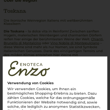
Über die Region
Toskana
Die ikonische Weinregion Italiens mit weltberühmten
Klassikern
Die Toskana
–
la dolce vita
in Reinform! Zwischen sanften
Hügeln, malerischen Weinbergen und charmanten Dörfern
reifen hier einige der berühmtesten Weine der Welt.
Chianti
,
Brunello di Montalcino
oder
Vino Nobile di Montepulciano
–
diese Weine sind mehr als nur Namen, sie sind Symbole
italienischen Genusses. Dank des einzigartigen Terroirs und
des milden Klimas entstehen hier Weine mit
unverwechselbarem Charakter: kräftig, harmonisch und voller
Sonne. Ein Glas
toskanischen Weins
entführt direkt in die
bezaubernde Landschaft der Region und lässt die Seele
Italiens in jedem Schluck spürbar werden.
Perfetto!
Mehr Weine aus Toskana
Verwendung von Cookies
Wir verwenden Cookies, um Ihnen ein
bestmögliches Shopping-Erlebnis zu bieten. Dazu
zählen Cookies, welche für das ordnungsgemäße
Funktionieren der Website notwendig sind, sowie
solche, die lediglich zu anonymen Statistikzwecken,