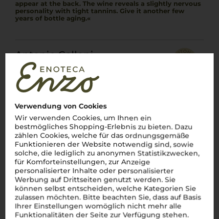
appear at the back. The wine reveals a slightly nervous
personality with tight tannins. Give it another few
years of bottle aging.
Antonio Galloni
für den Jahrgang 2013
James Suckling
Verwendung von Cookies
Wir verwenden Cookies, um Ihnen ein
91 Punkte
bestmögliches Shopping-Erlebnis zu bieten. Dazu
für den Jahrgang 2013
zählen Cookies, welche für das ordnungsgemäße
Funktionieren der Website notwendig sind, sowie
solche, die lediglich zu anonymen Statistikzwecken,
für Komforteinstellungen, zur Anzeige
personalisierter Inhalte oder personalisierter
Werbung auf Drittseiten genutzt werden. Sie
können selbst entscheiden, welche Kategorien Sie
Kundenbewertungen (0)
zulassen möchten. Bitte beachten Sie, dass auf Basis
Ihrer Einstellungen womöglich nicht mehr alle
Funktionalitäten der Seite zur Verfügung stehen.