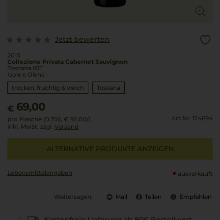
Jetzt bewerten
2013
Collezione Privata Cabernet Sauvignon
Toscana IGT
Isole e Olena
trocken, fruchtig & weich
Toskana
69,00
€
Art.Nr. 124694
pro Flasche (0.75l),
€ 92,00
/L
inkl. MwSt. zzgl.
Versand
ALTERNATIVE PRODUKTE ANZEIGEN
Lebensmittel­angaben
ausverkauft
Weitersagen:
Mail
Teilen
Empfehlen
Kostenfreie Lieferung ab 80€ Bestellwert