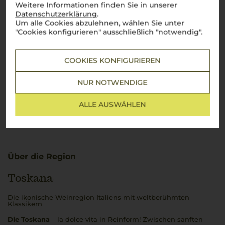
Weitere Informationen finden Sie in unserer
Es ist noch keine
Datenschutzerklärung
.
Um alle Cookies abzulehnen, wählen Sie unter
Kundenbewertung vorhanden.
"Cookies konfigurieren" ausschließlich "notwendig".
COOKIES KONFIGURIEREN
Schreiben Sie jetzt die erste Bewertung!
NUR NOTWENDIGE
JETZT BEWERTEN
ALLE AUSWÄHLEN
Über die Region
Toskana
Die ikonische Weinregion Italiens mit weltberühmten
Klassikern
Die Toskana
–
la dolce vita
in Reinform! Zwischen sanften