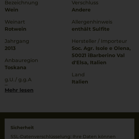
Bezeichnung
Verschluss
Wein
Andere
Weinart
Allergenhinweis
Rotwein
enthält Sulfite
Jahrgang
Hersteller / Importeur
2013
Soc. Agr. Isole e Olena,
50021 iBarberino Val
Anbauregion
d'Elsa, Italien
Toskana
Land
g.U./ g.g.A
Italien
Toscana
Mehr lesen
Füllmenge
Trinktemperatur
0,75 L
18 °C
Geschmack
Alkoholgehalt
trocken
14 % Vol.
Sicherheit
SSL-Daten­verschlüs­selung: Ihre Daten können