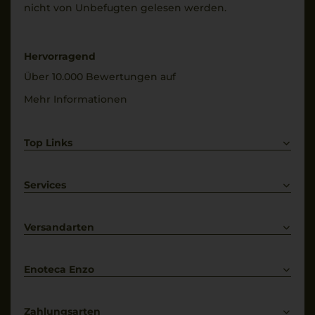
nicht von Unbe­fugten gelesen werden.
Hervorragend
Über 10.000 Bewertungen auf
Mehr Informationen
Top Links
Rotwein
Weißwein
Services
Prosecco
Lieferkonditionen
Primitivo
Kontakt
Versandarten
Bestellung widerrufen
Enoteca Enzo
Über uns
Bewertungs-Richtlinien
Zahlungsarten