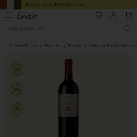
Enzo garantiert 100% Dolce-Vita!
Weine Italiens
Weinarten
Rotwein
Collezione Privata Caberne