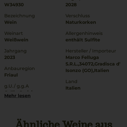
W34930
2028
Bezeichnung
Verschluss
Wein
Naturkorken
Weinart
Allergenhinweis
Weißwein
enthält Sulfite
Jahrgang
Hersteller / Importeur
2023
Marco Felluga
S.R.L.,34072,Gradisca d'
Anbauregion
Isonzo (GO),Italien
Friaul
Land
g.U./ g.g.A
Italien
Collio Goriziano
Mehr lesen
Füllmenge
Rebsorten
0,75 L
Pinot Grigio
Geschmack
Ähnliche Weine aus
Trinktemperatur
trocken