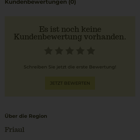
Kundenbewertungen (0)
cremiger Zitronen-Ricotta-Sauce, deren Frische die
Zitrusnoten und floralen Nuancen aufgreift.
Es ist noch keine
Kundenbewertung vorhanden.
Schreiben Sie jetzt die erste Bewertung!
JETZT BEWERTEN
Über die Region
Friaul