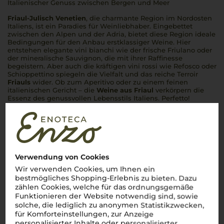
Italienischer Genuss zwischen Bergen und Meer
Friaul-Julisch Venetien
, die charmante Region im Nordosten
Italiens, ist ein Paradies für Weinliebhaber. Eingebettet
zwischen den Alpen und der Adria, bietet diese Region ideale
Bedingungen für den Anbau erstklassiger Weine. Hier
entstehen elegante
vini bianchi
wie der frische Friulano oder
der mineralische Sauvignon, die mit ihrer Raffinesse
begeistern. Aber auch die kräftigen
vini rossi
wie Refosco oder
Schioppettino spiegeln die Vielfalt und das reiche Terroir
Friauls
wider. Ob zum Aperitivo oder zu einem feinen
italienischen Gericht – die
Weine aus Friaul
verkörpern die
Essenz des genussvollen Lebensstils Italiens.
Perfetto
!
Mehr Weine aus Friaul
Verwendung von Cookies
Wir verwenden Cookies, um Ihnen ein
bestmögliches Shopping-Erlebnis zu bieten. Dazu
zählen Cookies, welche für das ordnungsgemäße
Funktionieren der Website notwendig sind, sowie
solche, die lediglich zu anonymen Statistikzwecken,
für Komforteinstellungen, zur Anzeige
personalisierter Inhalte oder personalisierter