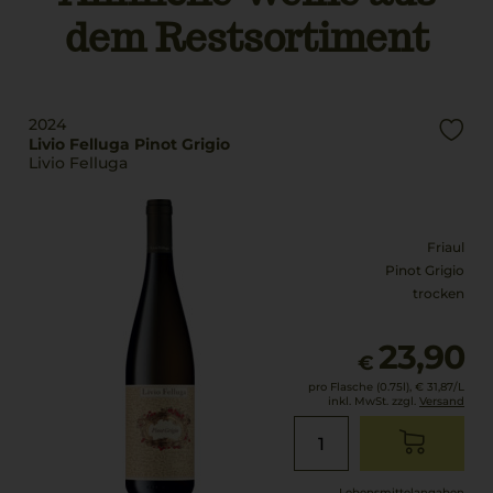
8 °C
dem Restsortiment
Alkoholgehalt
13,5 % Vol.
2024
Livio Felluga Pinot Grigio
Livio Felluga
Friaul
Pinot Grigio
trocken
23,90
€
pro Flasche (0.75l),
€ 31,87
/L
inkl. MwSt. zzgl.
Versand
Lebensmittel­angaben