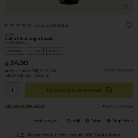
Jetzt bewerten
2023
Collio Pinot Grigio Russiz
Collio DOC
trocken
Cuvée
Friaul
24,90
€
Art.Nr. W34930
pro Flasche (0.75l),
€ 33,20
/L
inkl. MwSt. zzgl.
Versand
IN DEN WARENKORB
Lebensmittel­angaben
Sofort lieferbar
Weitersagen:
Mail
Teilen
Empfehlen
Kostenfreie Lieferung ab 80€ Bestellwert