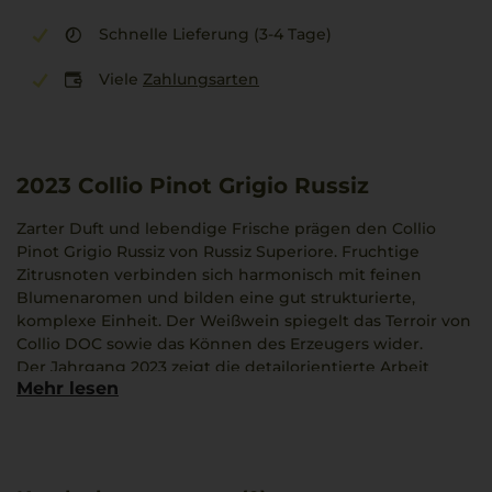
Schnelle Lieferung (3-4 Tage)
Viele
Zahlungsarten
2023
Collio Pinot Grigio Russiz
Zarter Duft und lebendige Frische prägen den Collio
Pinot Grigio Russiz von Russiz Superiore. Fruchtige
Zitrusnoten verbinden sich harmonisch mit feinen
Blumenaromen und bilden eine gut strukturierte,
komplexe Einheit. Der Weißwein spiegelt das Terroir von
Collio DOC sowie das Können des Erzeugers wider.
Der Jahrgang 2023 zeigt die detailorientierte Arbeit
Mehr lesen
eines Hauses aus Friaul, das durch Weinbergpflege im
Einklang mit der Natur einen authentischen Ausdruck
schafft. Die fruchtige Frische und der facettenreiche
Charakter zeichnen diesen Sauvignon Blanc-Stil aus.
Empfohlen wird eine Kombination mit Tagliatelle und