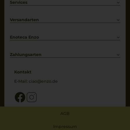
Weißwein
Services
Prosecco
Lieferkonditionen
Primitivo
Kontakt
Versandarten
Bestellung widerrufen
Enoteca Enzo
Über uns
Bewertungs-Richtlinien
Zahlungsarten
* Preisangaben inkl. gesetzl. MwSt. und zzgl. Service- & Versandkosten
Kontakt
E-Mail:
ciao@enzo.de
AGB
Impressum