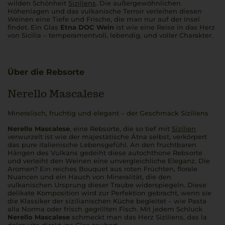
wilden Schönheit
Siziliens
. Die außergewöhnlichen
Höhenlagen und das vulkanische Terroir verleihen diesen
Weinen eine Tiefe und Frische, die man nur auf der Insel
findet. Ein Glas
Etna DOC Wein
ist wie eine Reise in das Herz
von
Sicilia
– temperamentvoll, lebendig, und voller Charakter.
Über die Rebsorte
Nerello Mascalese
Mineralisch, fruchtig und elegant – der Geschmack Siziliens
Nerello Mascalese
, eine Rebsorte, die so tief mit
Sizilien
verwurzelt ist wie der majestätische Ätna selbst, verkörpert
das pure italienische Lebensgefühl. An den fruchtbaren
Hängen des Vulkans gedeiht diese autochthone Rebsorte
und verleiht den Weinen eine unvergleichliche Eleganz. Die
Aromen? Ein reiches Bouquet aus roten Früchten, florale
Nuancen und ein Hauch von Mineralität, die den
vulkanischen Ursprung dieser Traube widerspiegeln. Diese
delikate Komposition wird zur Perfektion gebracht, wenn sie
die Klassiker der sizilianischen Küche begleitet – wie
Pasta
alla Norma
oder frisch gegrillten Fisch. Mit jedem Schluck
Nerello Mascalese
schmeckt man das Herz Siziliens, das
la