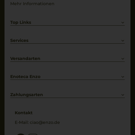
Mehr Informationen
Top Links
Rotwein
Weißwein
Services
Prosecco
Lieferkonditionen
Primitivo
Kontakt
Versandarten
Bestellung widerrufen
Enoteca Enzo
Über uns
Bewertungs-Richtlinien
Zahlungsarten
* Preisangaben inkl. gesetzl. MwSt. und zzgl. Service- & Versandkosten
Kontakt
E-Mail:
ciao@enzo.de