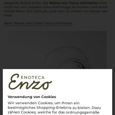
elegante Nozze d'Oro, die
Weine von Tasca d'Almerita
sind
nicht nur
vini
, sondern eine Hommage an Sizilien und seine
reiche Natur. Ein Schluck, und man ist mitten im Herzen der
Insel.
Mehr Weine von Conte Tasca d’Almerita
Verwendung von Cookies
Wir verwenden Cookies, um Ihnen ein
bestmögliches Shopping-Erlebnis zu bieten. Dazu
zählen Cookies, welche für das ordnungsgemäße