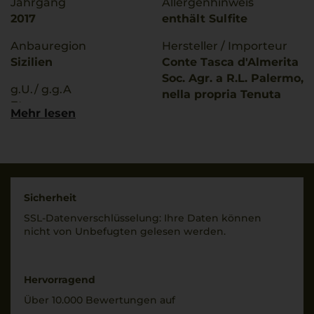
Jahrgang
Allergenhinweis
2017
enthält Sulfite
Anbauregion
Hersteller / Importeur
Sizilien
Conte Tasca d'Almerita
Soc. Agr. a R.L. Palermo,
g.U./ g.g.A
nella propria Tenuta
Etna
Regaleali, Sclafani
Mehr lesen
Bagni (PA), Italia
Rebsorten
100% Nerello Mascalese
Land
Italien
Trinktemperatur
18 °C
Füllmenge
Sicherheit
0,75 L
SSL-Daten­verschlüs­selung: Ihre Daten können
Alkoholgehalt
nicht von Unbe­fugten gelesen werden.
13,5 % Vol.
Geschmack
trocken
Restsüße
0,7 g/L
Hervorragend
Über 10.000 Bewertungen auf