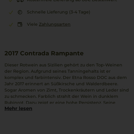
Schnelle Lieferung (3-4 Tage)
Viele
Zahlungsarten
2017
Contrada Rampante
Dieser Rotwein aus Sizilien gehört zu den Top-Weinen
der Region. Aufgrund seines Tanningehalts ist er
komplex und farbintensiv. Der Etna Rosso DOC aus dem
Jahr 2017 erinnert an Süßkirsche und Walderdbeere.
Sogar Aromen von Zimt, Trockenkräutern und Leder sind
zu schmecken. Farblich strahlt der Wein in dunklem
Rubinrot. Dazu zeigt er eine hohe Persistenz. Seine
Mehr lesen
optimale Trinktemperatur liegt bei 18 °C. Er passt zu
Kürbisrisotto, Orechiette mit Auberginen oder
Orechiette mit Tomaten-Ricotta-Sauce. Der Wein passt zu
einem Moment des gemeinsamen Innehaltens