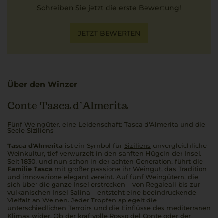
Schreiben Sie jetzt die erste Bewertung!
JETZT BEWERTEN
Über den Winzer
Conte Tasca d’Almerita
Fünf Weingüter, eine Leidenschaft: Tasca d'Almerita und die
Seele Siziliens
Tasca d'Almerita
ist ein Symbol für
Siziliens
unvergleichliche
Weinkultur, tief verwurzelt in den sanften Hügeln der Insel.
Seit 1830, und nun schon in der achten Generation, führt die
Familie Tasca
mit großer
passione
ihr Weingut, das Tradition
und
innovazione
elegant vereint. Auf fünf Weingütern, die
sich über die ganze Insel erstrecken – von Regaleali bis zur
vulkanischen Insel Salina – entsteht eine beeindruckende
Vielfalt an Weinen. Jeder Tropfen spiegelt die
unterschiedlichen Terroirs und die Einflüsse des mediterranen
Klimas wider. Ob der kraftvolle Rosso del Conte oder der