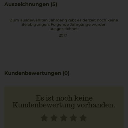
ausgezeichnet. Gekellert wurde der Rotwein von Conte
Auszeichnungen (5)
Tasca d'Almerita. Die Kellerei vinifiziert mit exquisiter
sizilianischer Tradition temperamentvolle, komplexe und
im gleichen Moment wunderbar ausbalancierte Weine.
Zum ausgewählten Jahrgang gibt es derzeit noch keine
Belobigungen. Folgende Jahrgänge wurden
ausgezeichnet:
2017
Kundenbewertungen (0)
Es ist noch keine
Kundenbewertung vorhanden.