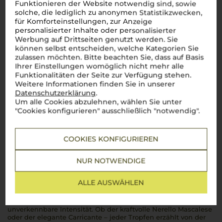
Funktionieren der Website notwendig sind, sowie
solche, die lediglich zu anonymen Statistikzwecken,
für Komforteinstellungen, zur Anzeige
personalisierter Inhalte oder personalisierter
Werbung auf Drittseiten genutzt werden. Sie
können selbst entscheiden, welche Kategorien Sie
zulassen möchten. Bitte beachten Sie, dass auf Basis
Ihrer Einstellungen womöglich nicht mehr alle
Funktionalitäten der Seite zur Verfügung stehen.
Weitere Informationen finden Sie in unserer
Datenschutzerklärung
.
Um alle Cookies abzulehnen, wählen Sie unter
"Cookies konfigurieren" ausschließlich "notwendig".
Über die Region
Etna DOC
COOKIES KONFIGURIEREN
Die vulkanische Weinregion am Fuße des Ätna
NUR NOTWENDIGE
Am Fuße des imposanten
Ätna
, wo sich Weinberge in die
dramatische, vulkanische Landschaft schmiegen, entstehen
ALLE AUSWÄHLEN
die einzigartigen Weine des
Etna DOC
. Hier trifft sizilianische
Sonne auf kühle Meeresbrisen, und der fruchtbare,
mineralreiche Boden schenkt den Weinen eine
unverkennbare Intensität. Ob der kraftvolle Nerello Mascalese
oder der elegante Carricante – jeder Tropfen erzählt von der