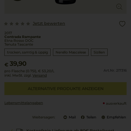
Jetzt bewerten
2017
Contrada Rampante
Etna Rosso DOC
Tenuta Tascante
trocken, samtig & üppig
Nerello Mascalese
Sizilien
39,90
€
Art.Nr. 217316
pro Flasche (0.75l),
€ 53,20
/L
inkl. MwSt. zzgl.
Versand
ALTERNATIVE PRODUKTE ANZEIGEN
Lebensmittel­angaben
ausverkauft
Weitersagen:
Mail
Teilen
Empfehlen
Kostenfreie Lieferung ab 80€ Bestellwert