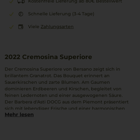
Kostenfreie Lieferung ab 80€ Bestellwert
Schnelle Lieferung (3-4 Tage)
Viele
Zahlungsarten
2022
Cremosina Superiore
Der Cremosina Superiore von Bersano zeigt sich in
brillantem Granatrot. Das Bouquet erinnert an
Sauerkirschen und zarte Blumen. Am Gaumen
dominieren Erdbeeren und Kirschen, begleitet von
feinen Ledernoten und einer ausgewogenen Säure.
Der Barbera d'Asti DOCG aus dem Piemont präsentiert
sich mit lebendiger Frische und einer harmonischen
Mehr lesen
Struktur. Er passt hervorragend zu Gerichten wie einem
duftenden Risotto ai funghi porcini.
Ein Ausdruck der Rebsorte Barbera, der die
Charakteristik der Anbauregion eindrucksvoll