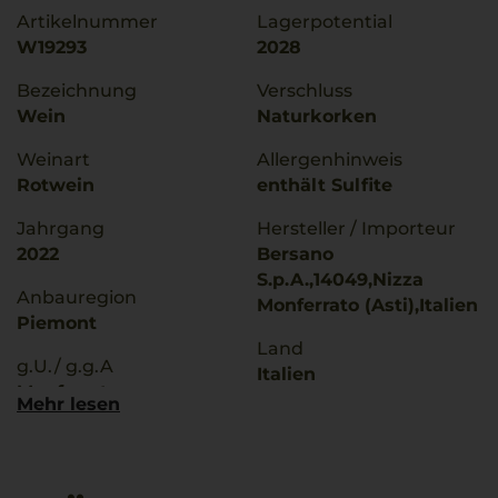
Artikelnummer
Lagerpotential
W19293
2028
Bezeichnung
Verschluss
Wein
Naturkorken
Weinart
Allergenhinweis
Rotwein
enthält Sulfite
Jahrgang
Hersteller / Importeur
2022
Bersano
S.p.A.,14049,Nizza
Anbauregion
Monferrato (Asti),Italien
Piemont
Land
g.U./ g.g.A
Italien
Monferrato
Mehr lesen
Füllmenge
Rebsorten
0,75 L
Barbera
Geschmack