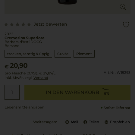
Jetzt bewerten
2022
Cremosina Superiore
Barbera d'Asti DOCG
Bersano
trocken, samtig & üppig
Cuvée
Piemont
20,90
€
Art.Nr. W19293
pro Flasche (0.75l),
€ 27,87
/L
inkl. MwSt. zzgl.
Versand
IN DEN WARENKORB
Lebensmittel­angaben
Sofort lieferbar
Weitersagen:
Mail
Teilen
Empfehlen