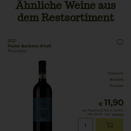
Ähnliche Weine aus
Trinktemperatur
trocken
16 °C
dem Restsortiment
Alkoholgehalt
14,5 % Vol.
2021
Fiulot Barbera d'Asti
Prunotto
Piemont
Barbera
trocken
11,90
€
pro Flasche (0.75l),
€ 15,87
/L
inkl. MwSt. zzgl.
Versand