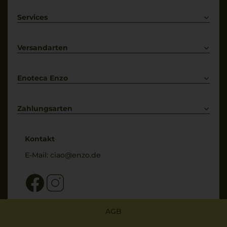
Rotwein
Weißwein
Services
Prosecco
Lieferkonditionen
Primitivo
Kontakt
Versandarten
Bestellung widerrufen
Enoteca Enzo
Über uns
Bewertungs-Richtlinien
Zahlungsarten
* Preisangaben inkl. gesetzl. MwSt. und zzgl. Service- & Versandkosten
Kontakt
E-Mail:
ciao@enzo.de
AGB