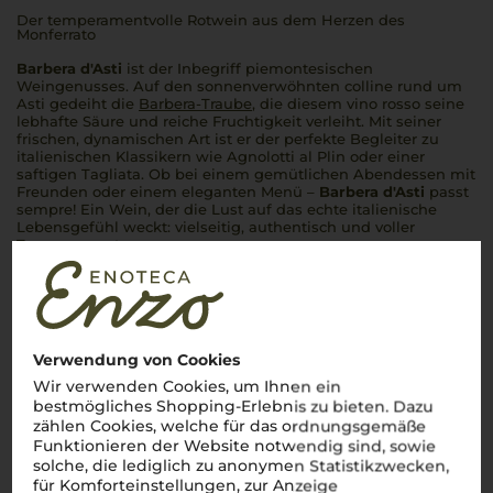
Der temperamentvolle Rotwein aus dem Herzen des
Monferrato
Barbera d'Asti
ist der Inbegriff piemontesischen
Weingenusses. Auf den sonnenverwöhnten
colline
rund um
Asti gedeiht die
Barbera-Traube
, die diesem
vino rosso
seine
lebhafte Säure und reiche Fruchtigkeit verleiht. Mit seiner
frischen, dynamischen Art ist er der perfekte Begleiter zu
italienischen Klassikern wie
Agnolotti al Plin
oder einer
saftigen
Tagliata
. Ob bei einem gemütlichen Abendessen mit
Freunden oder einem eleganten Menü –
Barbera d'Asti
passt
sempre
! Ein Wein, der die Lust auf das echte italienische
Lebensgefühl weckt: vielseitig, authentisch und voller
Temperament.
Mehr Weine aus Barbera d’Asti DOCG
Verwendung von Cookies
Wir verwenden Cookies, um Ihnen ein
bestmögliches Shopping-Erlebnis zu bieten. Dazu
zählen Cookies, welche für das ordnungsgemäße
Funktionieren der Website notwendig sind, sowie
solche, die lediglich zu anonymen Statistikzwecken,
für Komforteinstellungen, zur Anzeige