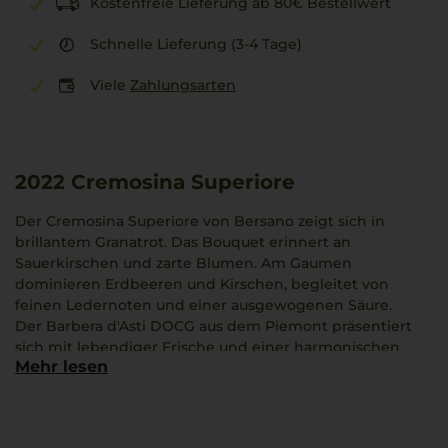
Kostenfreie Lieferung ab 80€ Bestellwert
Schnelle Lieferung (3-4 Tage)
Viele
Zahlungsarten
2022
Cremosina Superiore
Der Cremosina Superiore von Bersano zeigt sich in
brillantem Granatrot. Das Bouquet erinnert an
Sauerkirschen und zarte Blumen. Am Gaumen
dominieren Erdbeeren und Kirschen, begleitet von
feinen Ledernoten und einer ausgewogenen Säure.
Der Barbera d'Asti DOCG aus dem Piemont präsentiert
sich mit lebendiger Frische und einer harmonischen
Mehr lesen
Struktur. Er passt hervorragend zu Gerichten wie einem
duftenden Risotto ai funghi porcini.
Ein Ausdruck der Rebsorte Barbera, der die
Charakteristik der Anbauregion eindrucksvoll