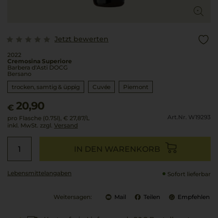
Jetzt bewerten
2022
Cremosina Superiore
Barbera d'Asti DOCG
Bersano
trocken, samtig & üppig
Cuvée
Piemont
20,90
€
Art.Nr. W19293
pro Flasche (0.75l),
€ 27,87
/L
inkl. MwSt. zzgl.
Versand
IN DEN WARENKORB
Lebensmittel­angaben
Sofort lieferbar
Weitersagen:
Mail
Teilen
Empfehlen