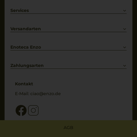
Rotwein
Weißwein
Services
Prosecco
Lieferkonditionen
Primitivo
Kontakt
Versandarten
Bestellung widerrufen
Enoteca Enzo
Über uns
Bewertungs-Richtlinien
Zahlungsarten
* Preisangaben inkl. gesetzl. MwSt. und zzgl. Service- & Versandkosten
Kontakt
E-Mail:
ciao@enzo.de
AGB