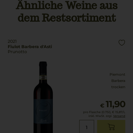
Ähnliche Weine aus
Trinktemperatur
trocken
16 °C
dem Restsortiment
Alkoholgehalt
14,5 % Vol.
2021
Fiulot Barbera d'Asti
Prunotto
Piemont
Barbera
trocken
11,90
€
pro Flasche (0.75l),
€ 15,87
/L
inkl. MwSt. zzgl.
Versand