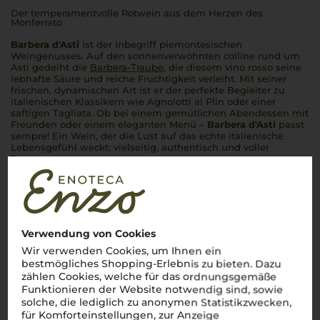
Der temperamentvolle Rotwein aus dem Herzen des
Monferrato
Barbera d'Asti
ist der Inbegriff piemontesischen
Weingenusses. Auf den sonnenverwöhnten
colline
rund um
Asti gedeiht die
Barbera-Traube
, die diesem
vino rosso
seine
lebhafte Säure und reiche Fruchtigkeit verleiht. Mit seiner
frischen, dynamischen Art ist er der perfekte Begleiter zu
italienischen Klassikern wie
Agnolotti al Plin
oder einer
saftigen
Tagliata
. Ob bei einem gemütlichen Abendessen mit
Freunden oder einem eleganten Menü –
Barbera d'Asti
passt
sempre
! Ein Wein, der die Lust auf das echte italienische
Lebensgefühl weckt: vielseitig, authentisch und voller
Temperament.
Mehr Weine aus Barbera d’Asti DOCG
Verwendung von Cookies
Wir verwenden Cookies, um Ihnen ein
bestmögliches Shopping-Erlebnis zu bieten. Dazu
zählen Cookies, welche für das ordnungsgemäße
Funktionieren der Website notwendig sind, sowie
solche, die lediglich zu anonymen Statistikzwecken,
für Komforteinstellungen, zur Anzeige