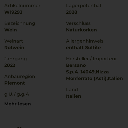
Artikelnummer
Lagerpotential
W19293
2028
Bezeichnung
Verschluss
Wein
Naturkorken
Weinart
Allergenhinweis
Rotwein
enthält Sulfite
Jahrgang
Hersteller / Importeur
2022
Bersano
S.p.A.,14049,Nizza
Anbauregion
Monferrato (Asti),Italien
Piemont
Land
g.U./ g.g.A
Italien
Monferrato
Mehr lesen
Füllmenge
Rebsorten
0,75 L
Barbera
Geschmack