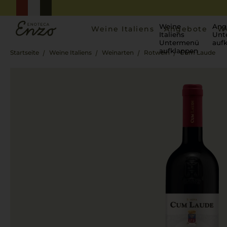
Weine
Ang
Weine Italiens
Angebote
W
Italiens
Unt
Untermenü
auf
aufklappen
Startseite
Weine Italiens
Weinarten
Rotwein
Cum Laude