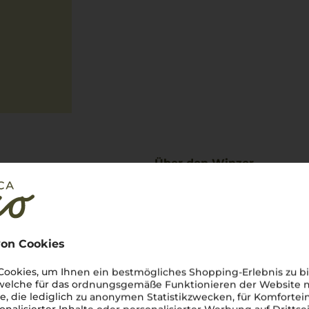
Über den Winzer
Banfi
Vom Brunello bis Vermentino –
on Cookies
Banfi
steht für toskanische Sp
Seit den 1970er Jahren bringt
ookies, um Ihnen ein bestmögliches Shopping-Erlebnis zu bi
feste Größe im italienischen 
 welche für das ordnungsgemäße Funktionieren der Website
Montalcino
oder der frische
Ve
he, die lediglich zu anonymen Statistikzwecken, für Komfortei
Potenzial des toskanischen Ter