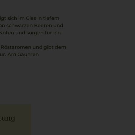
t sich im Glas in tiefem
 von schwarzen Beeren und
 Noten und sorgen für ein
e Röstaromen und gibt dem
ktur. Am Gaumen
hme Frische, die den
den jungen Genuss als auch
tem Rindfleisch in kräftiger
erstreicht.
tung