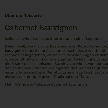
Über die Rebsorte
Cabernet Sauvignon
Italiens unwiderstehliche Interpretation einer Legende
Italien weiß, wie man das Beste aus jeder Rebsorte hervor
Sauvignon
ist da keine Ausnahme. Auch dieser weltberüh
seconda casa
gegeben, wo sie sich in vollen Zügen entfalt
robuster Struktur und einer eleganten Reifefähigkeit spie
die Essenz des italienischen Savoir-vivre wider. Von den s
den sonnenverwöhnten Weingärten des Südens zeigt die
einzigartigen
carattere
.
Perfetto
zu einem zarten
brasato
o
dieser Wein bringt
il gusto d’Italia
auf den Tisch.
Mehr Weine der Rebsorte Cabernet Sauvignon