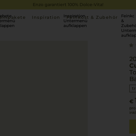
Enzo garantiert 100% Dolce-Vita!
ebote
Inspiration
Feinko
einpakete
Inspiration
Feinkost & Zubehör
ermenü
Untermenü
&
klappen
aufklappen
Zubehö
Unter
aufkla
2
C
To
Ba
t
€
pro
ink