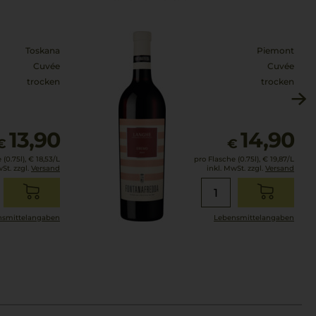
Toskana
Piemont
Cuvée
Cuvée
trocken
trocken
13,90
14,90
€
€
(0.75l),
€ 18,53
/L
pro Flasche (0.75l),
€ 19,87
/L
wSt. zzgl.
Versand
inkl. MwSt. zzgl.
Versand
smittel­angaben
Lebensmittel­angaben