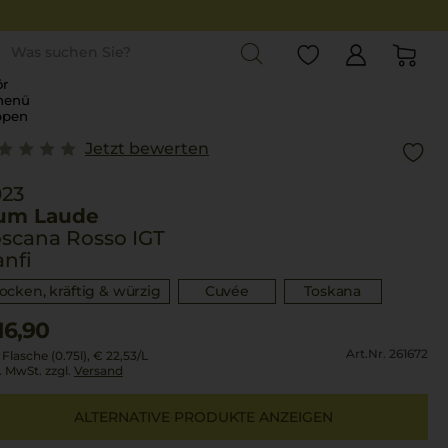
st
r
menü
ppen
Jetzt bewerten
023
um Laude
scana Rosso IGT
nfi
rocken, kräftig & würzig
Cuvée
Toskana
16,90
Art.Nr. 261672
 Flasche (0.75l),
€ 22,53
/L
l. MwSt. zzgl.
Versand
ALTERNATIVE PRODUKTE ANZEIGEN