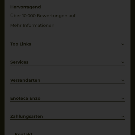
Restsüße
Hervorragend
7,7 g/L
Über 10.000 Bewertungen auf
Mehr Informationen
Top Links
Rotwein
Weißwein
Services
Prosecco
Lieferkonditionen
Primitivo
Kontakt
Versandarten
Bestellung widerrufen
Enoteca Enzo
Über uns
Bewertungs-Richtlinien
Zahlungsarten
* Preisangaben inkl. gesetzl. MwSt. und zzgl. Service- & Versandkosten
Kontakt