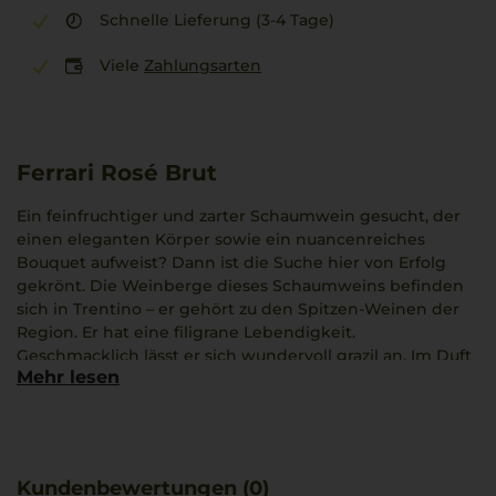
Schnelle Lieferung (3-4 Tage)
Viele
Zahlungsarten
Ferrari Rosé Brut
Ein feinfruchtiger und zarter Schaumwein gesucht, der
einen eleganten Körper sowie ein nuancenreiches
Bouquet aufweist? Dann ist die Suche hier von Erfolg
gekrönt. Die Weinberge dieses Schaumweins befinden
sich in Trentino – er gehört zu den Spitzen-Weinen der
Region. Er hat eine filigrane Lebendigkeit.
Geschmacklich lässt er sich wundervoll grazil an. Im Duft
Mehr lesen
des Metodo Classico zeigen sich Birne, Granatapfel und
Ananas. Darüber hinaus lassen sich Aromen von Minze,
Zeder und Veilchen herausschmecken. Außerdem zeigt
er einen langanhaltenden Nachhall im Abgang.
Produziert wird dieser Schaumwein durch das Weingut
Kundenbewertungen (0)
Ferrari. Selbstredend finden sich gleich Verbindungen zu