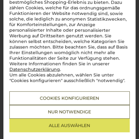
bestmögliches Shopping-Erlebnis zu bieten. Dazu
gilt, stehen die Weine dieser Region für unvergleichliche
zählen Cookies, welche für das ordnungsgemäße
Eleganz und Qualität. In den atemberaubenden Dolomiten
Funktionieren der Website notwendig sind, sowie
reifen die Trauben unter idealen Bedingungen, geprägt von
solche, die lediglich zu anonymen Statistikzwecken,
kühler Bergluft und klaren, sonnigen Tagen. Hergestellt nach
der
Metodo Classico
, verführt
Trento DOC
mit feiner Perlage,
für Komforteinstellungen, zur Anzeige
lebendiger Frische und einer bemerkenswerten Struktur.
personalisierter Inhalte oder personalisierter
Jeder Schluck spiegelt die Leidenschaft und das Handwerk
Werbung auf Drittseiten genutzt werden. Sie
der Winzer wider – ein echter Genuss, der die alpine Reinheit
können selbst entscheiden, welche Kategorien Sie
in sich trägt.
zulassen möchten. Bitte beachten Sie, dass auf Basis
Ihrer Einstellungen womöglich nicht mehr alle
Funktionalitäten der Seite zur Verfügung stehen.
Weitere Informationen finden Sie in unserer
Über die Rebsorte
Datenschutzerklärung
.
Um alle Cookies abzulehnen, wählen Sie unter
Pinot Nero
"Cookies konfigurieren" ausschließlich "notwendig".
Italienischer Raffinesse für anspruchsvolle Gaumen
COOKIES KONFIGURIEREN
In Italien steht der
Pinot Nero
für mehr als nur guten Wein –
er verkörpert die Kunst des Genusses. Besonders in den
NUR NOTWENDIGE
nördlichen Regionen wie
Südtirol
,
Trentino
und dem
Piemont
entfaltet diese edle Rebsorte ihre volle Raffinesse. Die kühle
Bergluft und das mediterrane Klima verleihen dem
Pinot
ALLE AUSWÄHLEN
Nero
seine charakteristische Eleganz: Aromen von reifen
roten Beeren, saftigen Kirschen und einer subtilen Würze,
begleitet von einer zarten erdigen Note. Ob zu einem