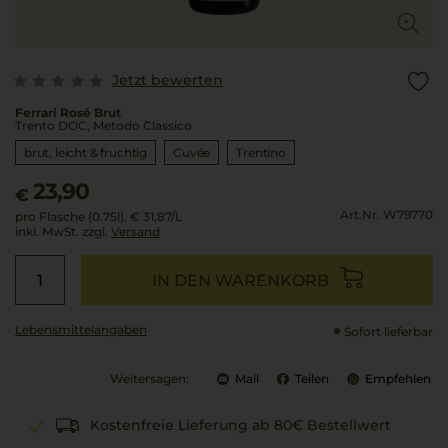
Jetzt bewerten
Ferrari Rosé Brut
Trento DOC, Metodo Classico
brut, leicht & fruchtig
Cuvée
Trentino
23,90
€
Art.Nr. W79770
pro Flasche (0.75l),
€ 31,87
/L
inkl. MwSt. zzgl.
Versand
IN DEN WARENKORB
Lebensmittel­angaben
Sofort lieferbar
Weitersagen:
Mail
Teilen
Empfehlen
Kostenfreie Lieferung ab 80€ Bestellwert