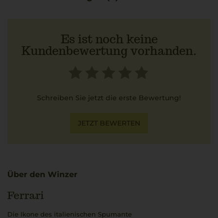
dem Luxuswagen-Hersteller Italiens. Das passt aber auch,
denn das Weingut genießt ein nahezu
übereinstimmendes Ansehen.
Es ist noch keine
Kundenbewertung vorhanden.
Schreiben Sie jetzt die erste Bewertung!
JETZT BEWERTEN
Über den Winzer
Ferrari
Die Ikone des italienischen Spumante