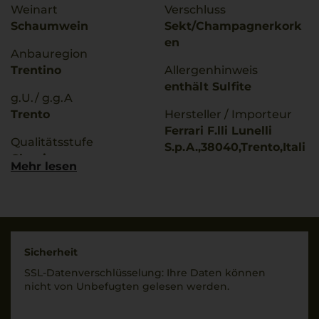
Weinart
Verschluss
Schaumwein
Sekt/Champagnerkork
en
Anbauregion
Trentino
Allergenhinweis
enthält Sulfite
g.U./ g.g.A
Trento
Hersteller / Importeur
Ferrari F.lli Lunelli
Qualitätsstufe
S.p.A.,38040,Trento,Itali
Classico
en
Mehr lesen
Rebsorten
Land
60% Pinot Nero
Italien
40% Chardonnay
Füllmenge
Trinktemperatur
0,75 L
Sicherheit
8 °C
SSL-Daten­verschlüs­selung: Ihre Daten können
Geschmack
nicht von Unbe­fugten gelesen werden.
Alkoholgehalt
brut
12,5 % Vol.