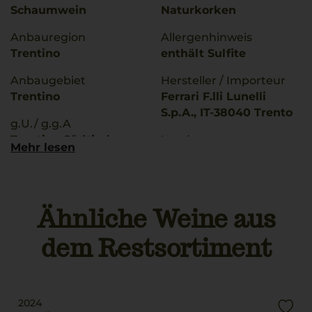
Schaumwein
Naturkorken
Anbauregion
Allergenhinweis
Trentino
enthält Sulfite
Anbaugebiet
Hersteller / Importeur
Trentino
Ferrari F.lli Lunelli
S.p.A., IT-38040 Trento
g.U./ g.g.A
Trentino Südtirol
Land
Mehr lesen
Italien
Rebsorten
Chardonnay
Füllmenge
Pinot Nero
0,375 L
Ähnliche Weine aus
Trinktemperatur
Geschmack
dem Restsortiment
8 °C
brut
2024