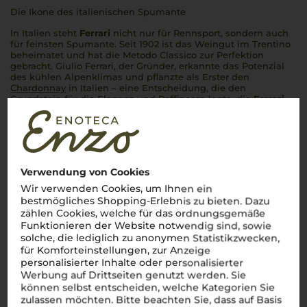
Die Ikone des italienischen Spumante
In Italien steht
Ferrari
nicht nur für Rennsport, sondern auch
für feinsten Spumante. Seit 1902 ist das Weingut im Trentino
beheimatet und hat die
Metodo Classico
zur Perfektion
gebracht. Giulio Ferrari, der Gründer, erkannte das Potenzial
des kühlen Alpenklimas und pflanzte als Erster den
Chardonnay
in Italien – eine Entscheidung, die den
Grundstein für die Eleganz und Raffinesse legte, die
Ferrari
heute auszeichnen. Unter der Führung der Familie Lunelli
glänzen die
Schaumweine von Ferrari
mit Frische und
Finesse, die in jedem Schluck spürbar sind. Ein Glas
Ferrari
?
Immer
una festa per i sensi
!
Mehr Weine von Ferrari
Verwendung von Cookies
Wir verwenden Cookies, um Ihnen ein
bestmögliches Shopping-Erlebnis zu bieten. Dazu
zählen Cookies, welche für das ordnungsgemäße
Über die Region
Funktionieren der Website notwendig sind, sowie
solche, die lediglich zu anonymen Statistikzwecken,
Trento DOC
für Komforteinstellungen, zur Anzeige
personalisierter Inhalte oder personalisierter
Werbung auf Drittseiten genutzt werden. Sie
Der edle Schaumwein aus den Alpen
können selbst entscheiden, welche Kategorien Sie
zulassen möchten. Bitte beachten Sie, dass auf Basis
Trento DOC
bringt die alpine Frische des
Trentino
in