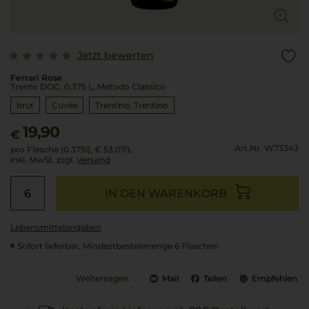
Jetzt bewerten
Ferrari Rose
Trento DOC, 0,375 L, Metodo Classico
brut
Cuvée
Trentino
Trentino
19,90
€
Art.Nr. W73343
pro Flasche (0.375l),
€ 53,07
/L
inkl. MwSt. zzgl.
Versand
IN DEN WARENKORB
Lebensmittel­angaben
Sofort lieferbar, Mindestbestellmenge 6 Flaschen
Weitersagen:
Mail
Teilen
Empfehlen