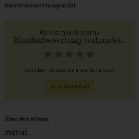
Charakter.
Kundenbewertungen (0)
Ferrari verbindet hier Qualität und Innovationskraft, die
den Schaumwein international bekannt gemacht haben.
Ein gut gekühltes Getränk, das sich als Begleitung zu San
Daniele Schinken auf Ciabatta hervorragend anbietet.
Es ist noch keine
Kundenbewertung vorhanden.
Schreiben Sie jetzt die erste Bewertung!
JETZT BEWERTEN
Über den Winzer
Ferrari