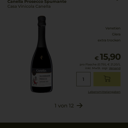
Canella Prosecco Spumante
Casa Vinicola Canella
Venetien
Glera
extra trocken
15,90
€
pro Flasche (0.75l),
€ 21,20
/L
inkl. MwSt. zzgl.
Versand
Lebensmittel­angaben
1
von
12