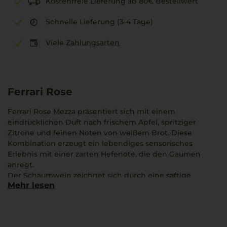
Kostenfreie Lieferung ab 80€ Bestellwert
Schnelle Lieferung (3-4 Tage)
Viele
Zahlungsarten
Ferrari Rose
Ferrari Rose Mezza präsentiert sich mit einem
eindrücklichen Duft nach frischem Apfel, spritziger
Zitrone und feinen Noten von weißem Brot. Diese
Kombination erzeugt ein lebendiges sensorisches
Erlebnis mit einer zarten Hefenote, die den Gaumen
anregt.
Der Schaumwein zeichnet sich durch eine saftige
Mehr lesen
Fruchtigkeit gepaart mit vielschichtiger Zitronenfrische
aus, die im Mund ein angenehmes Moussieren
hinterlässt. Die mineralische Klarheit der Weingärten im
Trentino verleiht dem Wein einen besonderen