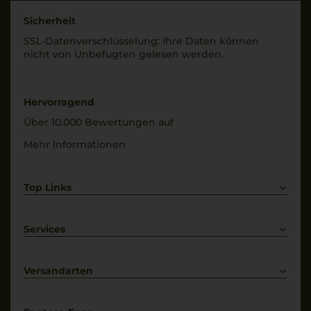
Sicherheit
SSL-Daten­verschlüs­selung: Ihre Daten können
nicht von Unbe­fugten gelesen werden.
Hervorragend
Über 10.000 Bewertungen auf
Mehr Informationen
Top Links
Rotwein
Weißwein
Services
Prosecco
Lieferkonditionen
Primitivo
Kontakt
Versandarten
Bestellung widerrufen