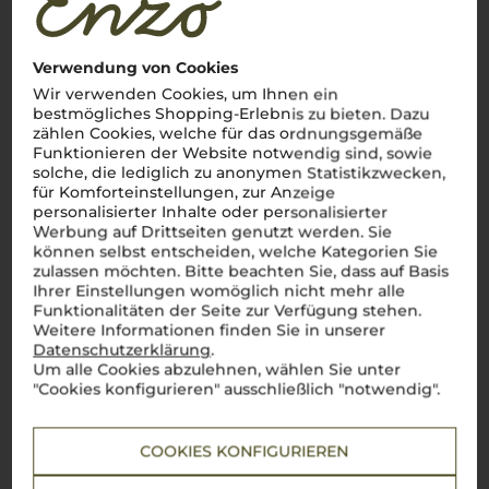
Verwendung von Cookies
Wir verwenden Cookies, um Ihnen ein
bestmögliches Shopping-Erlebnis zu bieten. Dazu
zählen Cookies, welche für das ordnungsgemäße
Funktionieren der Website notwendig sind, sowie
solche, die lediglich zu anonymen Statistikzwecken,
für Komforteinstellungen, zur Anzeige
personalisierter Inhalte oder personalisierter
Werbung auf Drittseiten genutzt werden. Sie
können selbst entscheiden, welche Kategorien Sie
zulassen möchten. Bitte beachten Sie, dass auf Basis
Über die Rebsorte
Ihrer Einstellungen womöglich nicht mehr alle
Funktionalitäten der Seite zur Verfügung stehen.
Weitere Informationen finden Sie in unserer
Negroamaro
Datenschutzerklärung
.
Um alle Cookies abzulehnen, wählen Sie unter
Ein facettenreicher Rotwein - Rubinrot, kraftvoll und voller
"Cookies konfigurieren" ausschließlich "notwendig".
Charakter
Negroamaro
– eine Rebsorte, die den Süden Italiens in seiner
ganzen Intensität widerspiegelt. In den sonnenverwöhnten
COOKIES KONFIGURIEREN
Weinbergen
Apuliens
gewachsen, steht dieser
vino rosso
für
die Kraft und Vielfalt der Region. Seine tief rubinrote Farbe