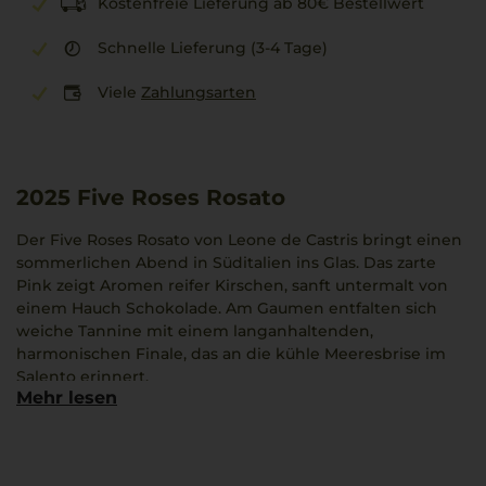
Kostenfreie Lieferung ab 80€ Bestellwert
Schnelle Lieferung (3-4 Tage)
Viele
Zahlungsarten
2025
Five Roses Rosato
Der Five Roses Rosato von Leone de Castris bringt einen
sommerlichen Abend in Süditalien ins Glas. Das zarte
Pink zeigt Aromen reifer Kirschen, sanft untermalt von
einem Hauch Schokolade. Am Gaumen entfalten sich
weiche Tannine mit einem langanhaltenden,
harmonischen Finale, das an die kühle Meeresbrise im
Salento erinnert.
Mehr lesen
Dieser Rosé verkörpert die Essenz der Region Salento
IGP und steht für Sorgfalt in jedem Jahrgang. Besonders
gut passt er zu herzhafter Parmigiana di Melanzane, bei
der würzige Aromen und cremige Sauce perfekt