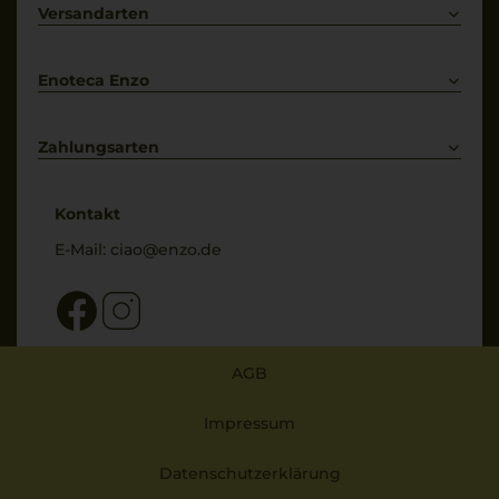
Primitivo
Kontakt
Versandarten
Bestellung widerrufen
Enoteca Enzo
Über uns
Bewertungs-Richtlinien
Zahlungsarten
* Preisangaben inkl. gesetzl. MwSt. und zzgl. Service- & Versandkosten
Kontakt
E-Mail:
ciao@enzo.de
AGB
Impressum
Datenschutzerklärung