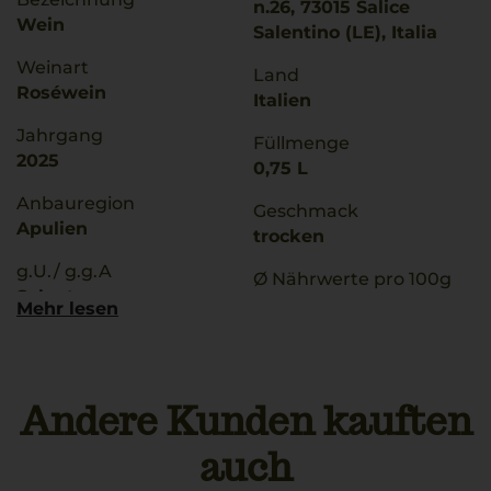
n.26, 73015 Salice
Wein
Salentino (LE), Italia
Weinart
Land
Roséwein
Italien
Jahrgang
Füllmenge
2025
0,75 L
Anbauregion
Geschmack
Apulien
trocken
g.U./ g.g.A
Ø Nährwerte pro 100g
Salento
Brennwert
Mehr lesen
314 kJ / 75 kcal
Rebsorten
Fett
80% Negroamaro
0 g
20% Malvasía
davon gesättigte
Andere Kunden kauften
Fettsäuren: 0 g
Trinktemperatur
auch
Kohlenhydrate
10 °C
1,2 g