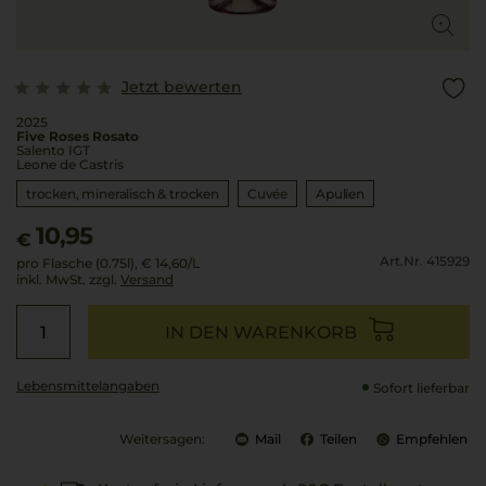
Jetzt bewerten
2025
Five Roses Rosato
Salento IGT
Leone de Castris
trocken, mineralisch & trocken
Cuvée
Apulien
10,95
€
Art.Nr. 415929
pro Flasche (0.75l),
€ 14,60
/L
inkl. MwSt. zzgl.
Versand
IN DEN WARENKORB
Lebensmittel­angaben
Sofort lieferbar
Weitersagen:
Mail
Teilen
Empfehlen