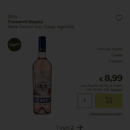
Alkoholgehalt
davon Zucker: 0,6 g
12,5 % Vol.
Eiweiß
2024
0 g
Restsüße
Trementi Rosato
Salz
Terre Cevico Soc. Coop. Agricola
3,73 g/L
0 g
Säuregehalt
Zutaten
6,2 g/L
Trauben, rektifiziertes
Vino da Tavola
Traubenmostkonzentra
Cuvée
Lagerpotential
trocken
t, Antioxidantien und
2028
Konservierungsmittel
Verschluss
(Ascorbinsäure,
8,99
€
Presskorken
KALIUMMETABISULFIT).
pro Flasche (0.75l),
€ 11,99
/L
E 300
inkl. MwSt. zzgl.
Versand
Allergenhinweis
enthält Sulfite
Lebensmittel­angaben
1
von
2