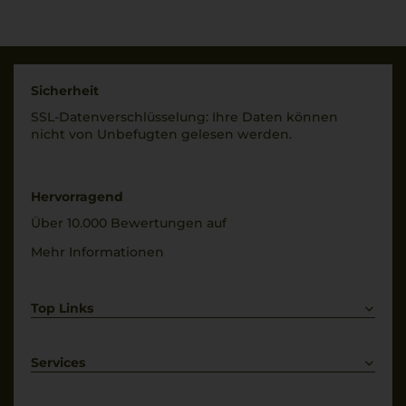
Sicherheit
SSL-Daten­verschlüs­selung: Ihre Daten können
nicht von Unbe­fugten gelesen werden.
Hervorragend
Über 10.000 Bewertungen auf
Mehr Informationen
Top Links
Rotwein
Weißwein
Services
Prosecco
Lieferkonditionen