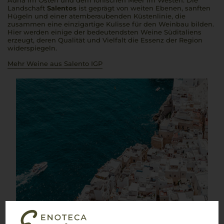
Adria im Osten und dem Ionischen Meer im Westen. Die
Landschaft
Salentos
ist geprägt von weiten Ebenen, sanften
Hügeln und einer atemberaubenden Küstenlinie, die
zusammen eine einzigartige Kulisse für den Weinbau bilden.
Hier werden einige der bedeutendsten Weine Süditaliens
erzeugt, deren Qualität und Vielfalt die Essenz der Region
widerspiegeln.
Mehr Weine aus Salento IGP