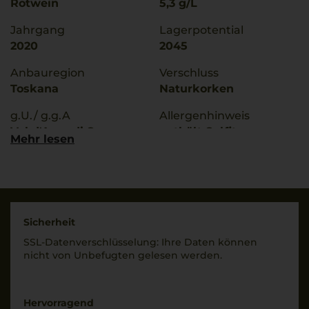
Rotwein
5,3 g/L
Jahrgang
Lagerpotential
2020
2045
Anbauregion
Verschluss
Toskana
Naturkorken
g.U./ g.g.A
Allergenhinweis
Val d'Arno di Sopra
enthält Sulfite
Mehr lesen
Qualitätsstufe
Hersteller / Importeur
Denominazione Di
Petrolo Societa'Agricola
Origine Controllata
S.S., Loc. Petrolo 30,
52021 Mercatale
Rebsorten
Valdarno-Bucine, Italia
Sicherheit
100% Merlot
SSL-Daten­verschlüs­selung: Ihre Daten können
Land
nicht von Unbe­fugten gelesen werden.
Bio Kennzeichnung
Italien
Händler
DE-ÖKO-006
Füllmenge
Hervorragend
0,75 L