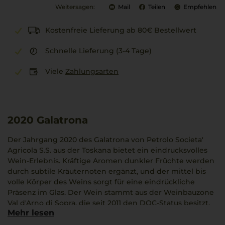
Weitersagen:
Mail
Teilen
Empfehlen
Kostenfreie Lieferung ab 80€ Bestellwert
Schnelle Lieferung (3-4 Tage)
Viele
Zahlungsarten
2020
Galatrona
Der Jahrgang 2020 des Galatrona von Petrolo Societa'
Agricola S.S. aus der Toskana bietet ein eindrucksvolles
Wein-Erlebnis. Kräftige Aromen dunkler Früchte werden
durch subtile Kräuternoten ergänzt, und der mittel bis
volle Körper des Weins sorgt für eine eindrückliche
Präsenz im Glas. Der Wein stammt aus der Weinbauzone
Val d'Arno di Sopra, die seit 2011 den DOC-Status besitzt.
Mehr lesen
Der 100% Merlot sorgt für ein unvergessliches
sensorisches Erlebnis, während der Barriqueausbau die