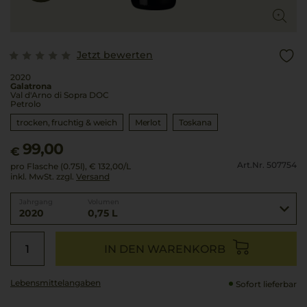
Jetzt bewerten
2020
Galatrona
Val d'Arno di Sopra DOC
Petrolo
trocken, fruchtig & weich
Merlot
Toskana
99,00
€
Art.Nr. 507754
pro Flasche (0.75l),
€ 132,00
/L
inkl. MwSt. zzgl.
Versand
Jahrgang
Volumen
2020
0,75 L
IN DEN WARENKORB
Lebensmittel­angaben
Sofort lieferbar