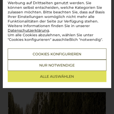
Werbung auf Drittseiten genutzt werden. Sie
Über die Region
können selbst entscheiden, welche Kategorien Sie
zulassen möchten. Bitte beachten Sie, dass auf Basis
Toskana
Ihrer Einstellungen womöglich nicht mehr alle
Funktionalitäten der Seite zur Verfügung stehen.
Die ikonische Weinregion Italiens mit weltberühmten
Weitere Informationen finden Sie in unserer
Klassikern
Datenschutzerklärung
.
Um alle Cookies abzulehnen, wählen Sie unter
Die Toskana
–
la dolce vita
in Reinform! Zwischen sanften
"Cookies konfigurieren" ausschließlich "notwendig".
Hügeln, malerischen Weinbergen und charmanten Dörfern
reifen hier einige der berühmtesten Weine der Welt.
Chianti
,
Brunello di Montalcino
oder
Vino Nobile di Montepulciano
–
diese Weine sind mehr als nur Namen, sie sind Symbole
COOKIES KONFIGURIEREN
italienischen Genusses. Dank des einzigartigen Terroirs und
des milden Klimas entstehen hier Weine mit
unverwechselbarem Charakter: kräftig, harmonisch und voller
NUR NOTWENDIGE
Sonne. Ein Glas
toskanischen Weins
entführt direkt in die
bezaubernde Landschaft der Region und lässt die Seele
ALLE AUSWÄHLEN
Italiens in jedem Schluck spürbar werden.
Perfetto!
Mehr Weine aus Toskana