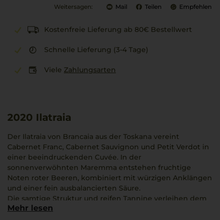
Weitersagen:
Mail
Teilen
Empfehlen
Kostenfreie Lieferung ab 80€ Bestellwert
Schnelle Lieferung (3-4 Tage)
Viele
Zahlungsarten
2020
Ilatraia
Der Ilatraia von Brancaia aus der Toskana vereint
Cabernet Franc, Cabernet Sauvignon und Petit Verdot in
einer beeindruckenden Cuvée. In der
sonnenverwöhnten Maremma entstehen fruchtige
Noten roter Beeren, kombiniert mit würzigen Anklängen
und einer fein ausbalancierten Säure.
Die samtige Struktur und reifen Tannine verleihen dem
Mehr lesen
Wein eine lebendige Harmonie, die gut zu roten
Fleischgerichten passt. Die Magnumflasche macht