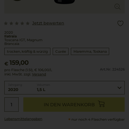
Jetzt bewerten
2020
Ilatraia
Toscana IGT, Magnum
Brancaia
trocken, kräftig & würzig
Cuvée
Maremma
Toskana
159,00
€
Art.Nr. 224526
pro Flasche (1.5l),
€ 106,00
/L
inkl. MwSt. zzgl.
Versand
Jahrgang
Volumen
2020
1,5 L
IN DEN WARENKORB
Lebensmittel­angaben
nur noch 4 Flaschen verfügbar