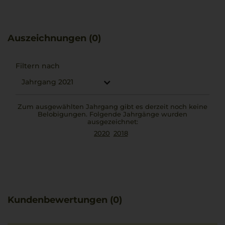
diesen Wein zu einem stilvollen Begleiter
anspruchsvoller Abende. Eine besonders gelungene
Kombination ergibt sich mit zart geschmortem
Auszeichnungen (0)
Ossobuco.
Filtern nach
Jahrgang 2021
Zum ausgewählten Jahrgang gibt es derzeit noch keine
Belobigungen. Folgende Jahrgänge wurden
ausgezeichnet:
2020
2018
Kundenbewertungen (0)