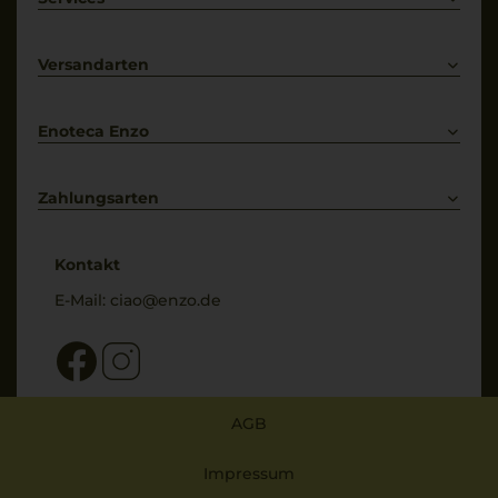
Prosecco
Lieferkonditionen
Primitivo
Kontakt
Versandarten
Bestellung widerrufen
Enoteca Enzo
Über uns
Bewertungs-Richtlinien
Zahlungsarten
* Preisangaben inkl. gesetzl. MwSt. und zzgl. Service- & Versandkosten
Kontakt
E-Mail:
ciao@enzo.de
AGB
Impressum