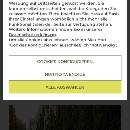
Werbung auf Drittseiten genutzt werden. Sie
Über die Region
können selbst entscheiden, welche Kategorien Sie
zulassen möchten. Bitte beachten Sie, dass auf Basis
Toskana
Ihrer Einstellungen womöglich nicht mehr alle
Funktionalitäten der Seite zur Verfügung stehen.
Die ikonische Weinregion Italiens mit weltberühmten
Weitere Informationen finden Sie in unserer
Klassikern
Datenschutzerklärung
.
Um alle Cookies abzulehnen, wählen Sie unter
Die Toskana
–
la dolce vita
in Reinform! Zwischen sanften
"Cookies konfigurieren" ausschließlich "notwendig".
Hügeln, malerischen Weinbergen und charmanten Dörfern
reifen hier einige der berühmtesten Weine der Welt.
Chianti
,
Brunello di Montalcino
oder
Vino Nobile di Montepulciano
–
diese Weine sind mehr als nur Namen, sie sind Symbole
COOKIES KONFIGURIEREN
italienischen Genusses. Dank des einzigartigen Terroirs und
des milden Klimas entstehen hier Weine mit
unverwechselbarem Charakter: kräftig, harmonisch und voller
NUR NOTWENDIGE
Sonne. Ein Glas
toskanischen Weins
entführt direkt in die
bezaubernde Landschaft der Region und lässt die Seele
ALLE AUSWÄHLEN
Italiens in jedem Schluck spürbar werden.
Perfetto!
Mehr Weine aus Toskana