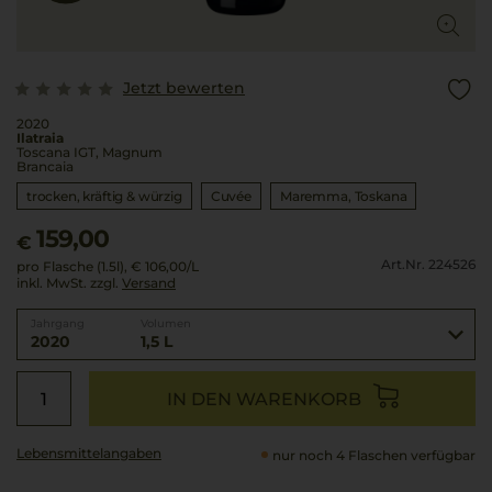
Jetzt bewerten
2020
Ilatraia
Toscana IGT, Magnum
Brancaia
trocken, kräftig & würzig
Cuvée
Maremma
Toskana
159,00
€
Art.Nr. 224526
pro Flasche (1.5l),
€ 106,00
/L
inkl. MwSt. zzgl.
Versand
Jahrgang
Volumen
2020
1,5 L
IN DEN WARENKORB
Lebensmittel­angaben
nur noch 4 Flaschen verfügbar