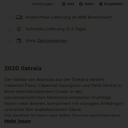
Weitersagen:
Mail
Teilen
Empfehlen
Kostenfreie Lieferung ab 80€ Bestellwert
Schnelle Lieferung (3-4 Tage)
Viele
Zahlungsarten
2020
Ilatraia
Der Ilatraia von Brancaia aus der Toskana vereint
Cabernet Franc, Cabernet Sauvignon und Petit Verdot in
einer beeindruckenden Cuvée. In der
sonnenverwöhnten Maremma entstehen fruchtige
Noten roter Beeren, kombiniert mit würzigen Anklängen
und einer fein ausbalancierten Säure.
Die samtige Struktur und reifen Tannine verleihen dem
Mehr lesen
Wein eine lebendige Harmonie, die gut zu roten
Fleischgerichten passt. Die Magnumflasche macht