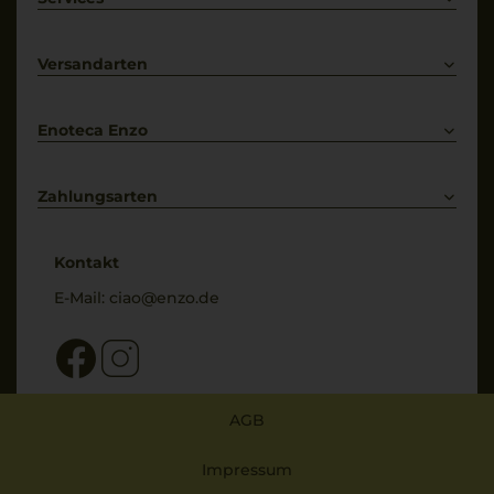
Prosecco
Lieferkonditionen
Primitivo
Kontakt
Versandarten
Bestellung widerrufen
Enoteca Enzo
Über uns
Bewertungs-Richtlinien
Zahlungsarten
* Preisangaben inkl. gesetzl. MwSt. und zzgl. Service- & Versandkosten
Kontakt
E-Mail:
ciao@enzo.de
AGB
Impressum