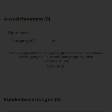
diesen Wein zu einem stilvollen Begleiter
anspruchsvoller Abende. Eine besonders gelungene
Kombination ergibt sich mit zart geschmortem
Auszeichnungen (0)
Ossobuco.
Filtern nach
Jahrgang 2021
Zum ausgewählten Jahrgang gibt es derzeit noch keine
Belobigungen. Folgende Jahrgänge wurden
ausgezeichnet:
2020
2018
Kundenbewertungen (0)