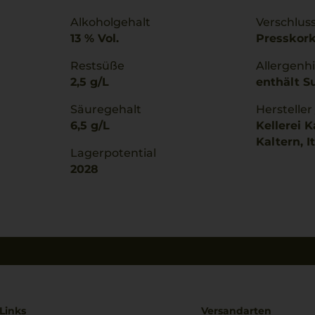
Alkoholgehalt
Verschlus
13 % Vol.
Presskor
Restsüße
Allergenh
2,5 g/L
enthält Su
Säuregehalt
Hersteller
6,5 g/L
Kellerei K
Kaltern, I
Lagerpotential
2028
Links
Versandarten