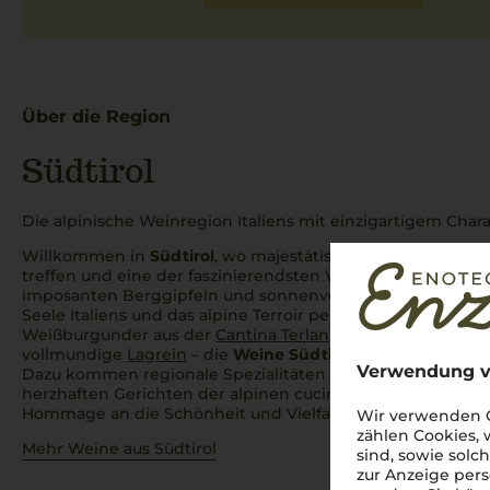
Über die Region
Südtirol
Die alpinische Weinregion Italiens mit einzigartigem Char
Willkommen in
Südtirol
, wo majestätische Alpenlandschaf
treffen und eine der faszinierendsten Weinregionen des L
imposanten Berggipfeln und sonnenverwöhnten Weinberg
Seele Italiens und das alpine Terroir perfekt vereinen. Ob d
Weißburgunder aus der
Cantina Terlan
, der aromatische
Sa
vollmundige
Lagrein
– die
Weine Südtirols
sind frisch, el
Verwendung v
Dazu kommen regionale Spezialitäten wie der leichte Vern
herzhaften Gerichten der alpinen
cucina
passt. Jeder Sch
Hommage an die Schönheit und Vielfalt dieser einzigarti
Wir verwenden C
zählen Cookies,
Mehr Weine aus Südtirol
sind, sowie solc
zur Anzeige pers