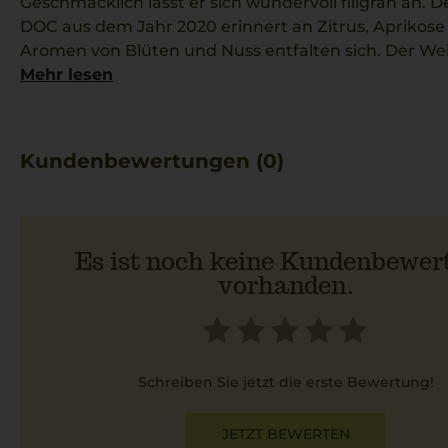
Geschmacklich lässt er sich wundervoll filigran an. D
DOC aus dem Jahr 2020 erinnert an Zitrus, Aprikose
Aromen von Blüten und Nuss entfalten sich. Der Wei
Strohgelb. Hergestellt wird der Weißwein von Kalter
Mehr lesen
französischer Küche und französischen Weinen, gibt e
ausschließlich durchgegorene, charaktervolle Weine
Kundenbewertungen (0)
Es ist noch keine Kundenbewer
vorhanden.
Schreiben Sie jetzt die erste Bewertung!
JETZT BEWERTEN