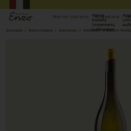
Weine
Ang
Weine Italiens
Angebote
W
Italiens
Unt
Untermenü
auf
aufklappen
Startseite
Weine Italiens
Weinarten
Weißwein
Kaltern Weiß