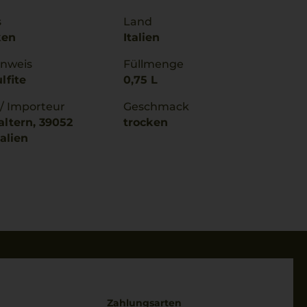
s
Land
ken
Italien
inweis
Füllmenge
lfite
0,75 L
 / Importeur
Geschmack
altern, 39052
trocken
talien
Zahlungsarten