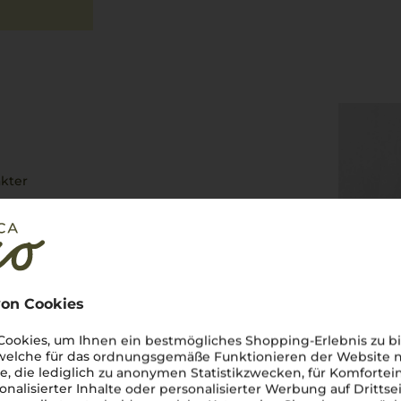
akter
ten auf italienischen Charme
andes bilden. Zwischen
en entstehen Weine, die die
er erstklassige
uvignon Blanc
oder der
egant und unverwechselbar.
on Cookies
atsch, der perfekt zu den
luck
Südtiroler Wein
ist eine
gen Region.
Salute a Südtirol
!
ookies, um Ihnen ein bestmögliches Shopping-Erlebnis zu bi
 welche für das ordnungsgemäße Funktionieren der Website
he, die lediglich zu anonymen Statistikzwecken, für Komfortei
onalisierter Inhalte oder personalisierter Werbung auf Drittse