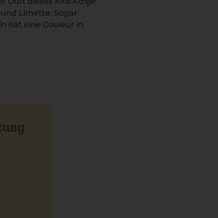
er Duft dieses Alto Adige
 und Limette. Sogar
n hat eine Couleur in
n. Geprägt von
s bei Fritz Keller
.
tung