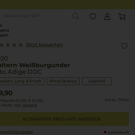
st
r
menü
ppen
Jetzt bewerten
020
altern Weißburgunder
lto Adige DOC
rocken, jung & frisch
Pinot Bianco
Südtirol
9,90
Art.Nr. 717154
 Flasche (0.75l),
€ 13,20
/L
l. MwSt. zzgl.
Versand
ALTERNATIVE PRODUKTE ANZEIGEN
ensmittel­angaben
ausverkauft