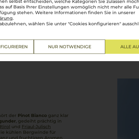
en selbst entscheiden, welche Kategorien Sie zulassen möch
ss auf Basis Ihrer Einstellungen womöglich nicht mehr alle Fu
rfügung stehen. Weitere Informationen finden Sie in unserer
lärung
.
abzulehnen, wählen Sie unter "Cookies konfigurieren" ausschl
FIGURIEREN
NUR NOTWENDIGE
ALLE A
hört der
Pinot Bianco
ganz klar
gunder
, gedeiht prächtig in
tirol
und
Friaul-Julisch
 die kühlen Bergwinde für
eganz und fruchtigen Aromen