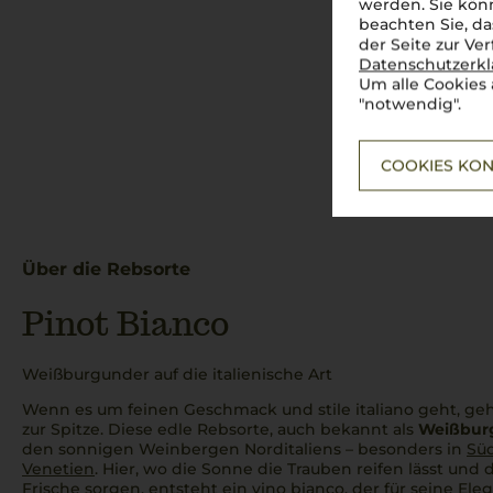
werden. Sie könn
beachten Sie, da
der Seite zur Ve
Datenschutzerk
Um alle Cookies 
"notwendig".
COOKIES KON
Über die Rebsorte
Pinot Bianco
Weißburgunder auf die italienische Art
Wenn es um feinen Geschmack und
stile italiano
geht, ge
zur Spitze. Diese edle Rebsorte, auch bekannt als
Weißbur
den sonnigen Weinbergen Norditaliens – besonders in
Süd
Venetien
. Hier, wo die Sonne die Trauben reifen lässt und
Frische sorgen, entsteht ein
vino bianco
, der für seine El