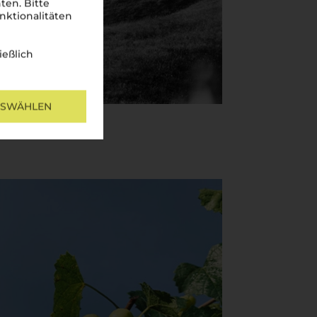
ten. Bitte
nktionalitäten
ießlich
USWÄHLEN