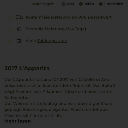
Weitersagen:
Mail
Teilen
Empfehlen
Kostenfreie Lieferung ab 80€ Bestellwert
Schnelle Lieferung (3-4 Tage)
Viele
Zahlungsarten
2017
L'Apparita
Der L'Apparita Toscana IGT 2017 von Castello di Ama
präsentiert sich in leuchtendem Rubinrot. Das Bukett
zeigt Aromen von Pflaumen, Tabak und einer zarten
Kaffeenote.
Der Wein ist mittelkräftig und von lebendiger Säure
geprägt. Sein langes, elegantes Finish rundet den
Geschmack harmonisch ab.
Mehr lesen
Die 14-monatige Reifezeit im Barrique verleiht dem
Getränk eine prägnante Tiefe. Dieser Merlot aus der