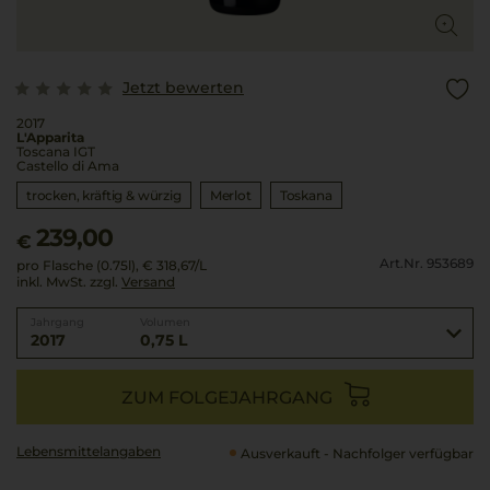
Jetzt bewerten
2017
L'Apparita
Toscana IGT
Castello di Ama
trocken, kräftig & würzig
Merlot
Toskana
239,00
€
Art.Nr. 953689
pro Flasche (0.75l),
€ 318,67
/L
inkl. MwSt. zzgl.
Versand
Jahrgang
Volumen
2017
0,75 L
ZUM FOLGEJAHRGANG
Lebensmittel­angaben
Ausverkauft - Nachfolger verfügbar