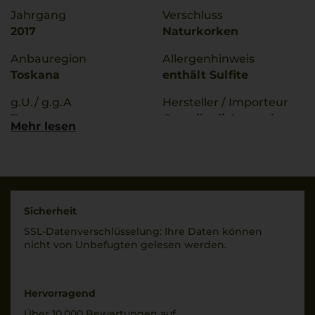
Jahrgang
Verschluss
2017
Naturkorken
Anbauregion
Allergenhinweis
Toskana
enthält Sulfite
g.U./ g.g.A
Hersteller / Importeur
Toscana
Castello di Ama srl s.a.,
Mehr lesen
Gaiole in Chianti, Italia
Rebsorten
100% Merlot
Land
Italien
Trinktemperatur
18 °C
Füllmenge
Sicherheit
0,75 L
SSL-Daten­verschlüs­selung: Ihre Daten können
Alkoholgehalt
nicht von Unbe­fugten gelesen werden.
13,5 % Vol.
Geschmack
trocken
Hervorragend
Über 10.000 Bewertungen auf