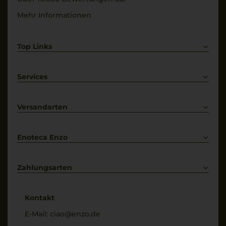
Mehr Informationen
Top Links
Rotwein
Weißwein
Services
Prosecco
Lieferkonditionen
Primitivo
Kontakt
Versandarten
Bestellung widerrufen
Enoteca Enzo
Über uns
Bewertungs-Richtlinien
Zahlungsarten
* Preisangaben inkl. gesetzl. MwSt. und zzgl. Service- & Versandkosten
Kontakt
E-Mail:
ciao@enzo.de