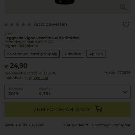
Jetzt bewerten
2019
Leggenda Vigne Vecchie Gold Primitivo
Primitivo di Manduria DOC
Vigneti del Salento
halbtrocken, samtig & üppig
Primitivo
Apulien
24,90
€
Art.Nr. 770996
pro Flasche (0.75l),
€ 33,20
/L
inkl. MwSt. zzgl.
Versand
Jahrgang
Volumen
2019
0,75 L
ZUM FOLGEJAHRGANG
Lebensmittel­angaben
Ausverkauft - Nachfolger verfügbar