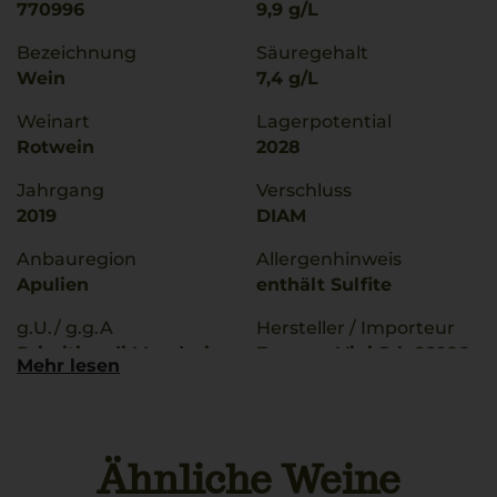
770996
9,9 g/L
Bezeichnung
Säuregehalt
Wein
7,4 g/L
Weinart
Lagerpotential
Rotwein
2028
Jahrgang
Verschluss
2019
DIAM
Anbauregion
Allergenhinweis
Apulien
enthält Sulfite
g.U./ g.g.A
Hersteller / Importeur
Primitivo di Manduria
Farnese Vini Srl, 66026
Mehr lesen
Ortona (CH) - Italia
Qualitätsstufe
Denominazione di
Land
Origine Protetta
Italien
Ähnliche Weine
Rebsorten
Füllmenge