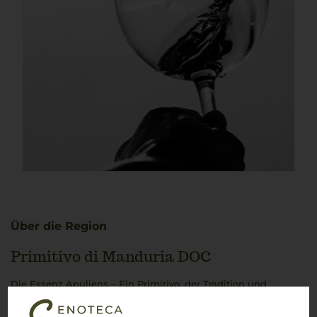
Über die Region
Primitivo di Manduria DOC
Die Essenz Apuliens – Ein Primitivo, der Tradition und
Leidenschaft vereint
Wer das echte Italien erleben möchte, muss unbedingt den