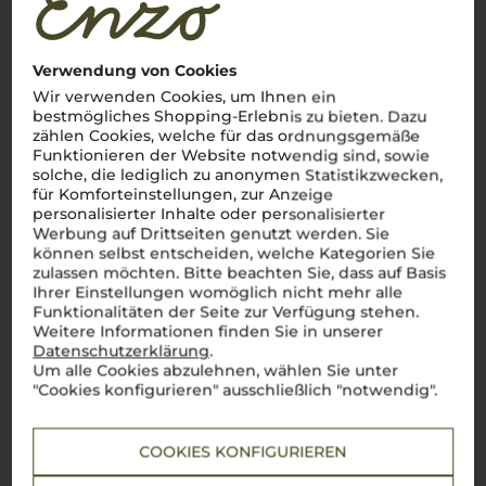
Primitivo di Manduria
probieren. Dieser
vino rosso
, der tief im
Süden Italiens, in der sonnenverwöhnten Region Apulien,
entsteht, verkörpert die Seele des Landes. Aus der Primitivo-
Traube gewonnen, beeindruckt er durch seine
intensità
und
Verwendung von Cookies
seinen reichen Charakter – ein echter Italiener eben! In der
Wir verwenden Cookies, um Ihnen ein
mediterranen Wärme rund um
Manduria
, wo heiße Tage und
bestmögliches Shopping-Erlebnis zu bieten. Dazu
kühle Nächte die Reben verwöhnen, entstehen die typischen
zählen Cookies, welche für das ordnungsgemäße
Noten von dunklen Beeren, Pflaume und pikanten Gewürzen,
die diesen Wein so besonders machen.
Primitivo di
Funktionieren der Website notwendig sind, sowie
Manduria
ist mehr als nur ein Getränk, er ist ein Erlebnis, das
solche, die lediglich zu anonymen Statistikzwecken,
die Wärme und Intensität Apuliens in jedem Schluck
für Komforteinstellungen, zur Anzeige
widerspiegelt.
Benvenuti
in Italien!
personalisierter Inhalte oder personalisierter
Werbung auf Drittseiten genutzt werden. Sie
Mehr Weine aus Primitivo di Manduria DOC
können selbst entscheiden, welche Kategorien Sie
zulassen möchten. Bitte beachten Sie, dass auf Basis
Ihrer Einstellungen womöglich nicht mehr alle
Funktionalitäten der Seite zur Verfügung stehen.
Weitere Informationen finden Sie in unserer
Datenschutzerklärung
.
Um alle Cookies abzulehnen, wählen Sie unter
"Cookies konfigurieren" ausschließlich "notwendig".
COOKIES KONFIGURIEREN