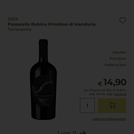
100% Primitivo
0,75 L
Trinktemperatur
Geschmack
2024
18 °C
halbtrocken
Passarello Rubino Primitivo di Manduria
Torrevento
Alkoholgehalt
15,5 % Vol.
Apulien
Primitivo
halbtrocken
14,90
€
pro Flasche (0.75l),
€ 19,87
/L
inkl. MwSt. zzgl.
Versand
Lebensmittel­angaben
1
von
11