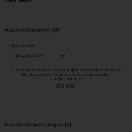
Mehr lesen
trocken, mit einer animierenden Frucht und
harmonischem Körper. Ein langer Nachhall sorgt für ein
stilvolles Genusserlebnis. Dieser Primitivo eignet sich
besonders gut zu herzhaften Gerichten wie Pasta al
Forno mit aromatischem Rinderragout und repräsentiert
Auszeichnungen (0)
die Charakteristik der Region.
Filtern nach
Jahrgang 2021
Zum ausgewählten Jahrgang gibt es derzeit noch keine
Belobigungen. Folgende Jahrgänge wurden
ausgezeichnet:
2019
2018
Kundenbewertungen (0)