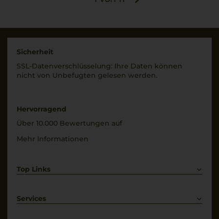
Sicherheit
SSL-Daten­verschlüs­selung: Ihre Daten können
nicht von Unbe­fugten gelesen werden.
Hervorragend
Über 10.000 Bewertungen auf
Mehr Informationen
Top Links
Rotwein
Weißwein
Services
Prosecco
Lieferkonditionen