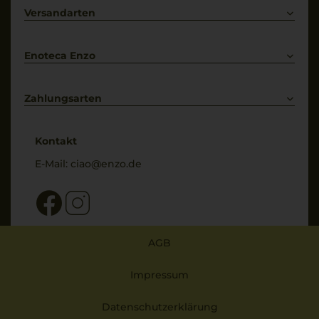
Primitivo
Kontakt
Versandarten
Bestellung widerrufen
Enoteca Enzo
Über uns
Bewertungs-Richtlinien
Zahlungsarten
* Preisangaben inkl. gesetzl. MwSt. und zzgl. Service- & Versandkosten
Kontakt
E-Mail:
ciao@enzo.de
AGB
Impressum
Datenschutzerklärung