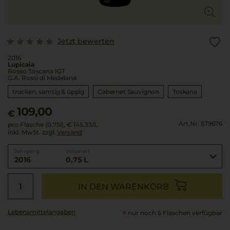
Jetzt bewerten
2016
Lupicaia
Rosso Toscana IGT
G.A. Rossi di Medelana
trocken, samtig & üppig
Cabernet Sauvignon
Toskana
109,00
€
Art.Nr. 579676
pro Flasche (0.75l),
€ 145,33
/L
inkl. MwSt. zzgl.
Versand
Jahrgang
Volumen
2016
0,75 L
IN DEN WARENKORB
Lebensmittel­angaben
nur noch 6 Flaschen verfügbar