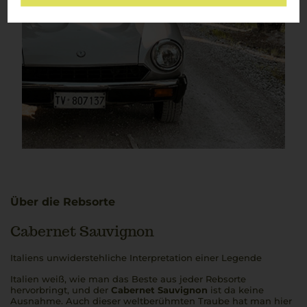
Über die Rebsorte
Cabernet Sauvignon
Italiens unwiderstehliche Interpretation einer Legende
Italien weiß, wie man das Beste aus jeder Rebsorte
hervorbringt, und der
Cabernet Sauvignon
ist da keine
Ausnahme. Auch dieser weltberühmten Traube hat man hier