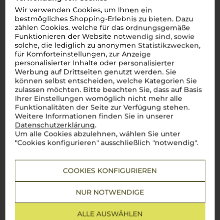
Brunello di Montalcino
oder
Vino Nobile di Montepulciano
–
Wir verwenden Cookies, um Ihnen ein
diese Weine sind mehr als nur Namen, sie sind Symbole
bestmögliches Shopping-Erlebnis zu bieten. Dazu
italienischen Genusses. Dank des einzigartigen Terroirs und
zählen Cookies, welche für das ordnungsgemäße
des milden Klimas entstehen hier Weine mit
Funktionieren der Website notwendig sind, sowie
unverwechselbarem Charakter: kräftig, harmonisch und voller
solche, die lediglich zu anonymen Statistikzwecken,
Sonne. Ein Glas
toskanischen Weins
entführt direkt in die
bezaubernde Landschaft der Region und lässt die Seele
für Komforteinstellungen, zur Anzeige
Italiens in jedem Schluck spürbar werden.
Perfetto!
personalisierter Inhalte oder personalisierter
Werbung auf Drittseiten genutzt werden. Sie
Mehr Weine aus Toskana
können selbst entscheiden, welche Kategorien Sie
zulassen möchten. Bitte beachten Sie, dass auf Basis
Ihrer Einstellungen womöglich nicht mehr alle
Funktionalitäten der Seite zur Verfügung stehen.
Weitere Informationen finden Sie in unserer
Datenschutzerklärung
.
Um alle Cookies abzulehnen, wählen Sie unter
"Cookies konfigurieren" ausschließlich "notwendig".
COOKIES KONFIGURIEREN
NUR NOTWENDIGE
ALLE AUSWÄHLEN