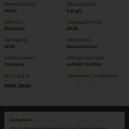
Bezeichnung
Säuregehalt
Wein
5,6 g/L
Weinart
Lagerpotential
Rotwein
2038
Jahrgang
Verschluss
2016
Naturkorken
Anbauregion
Allergenhinweis
Toskana
enthält Sulfite
g.U./ g.g.A
Hersteller / Importeur
Toscana
G.A. Rossi die
Mehr lesen
Medelana, 00186 Roma,
Qualitätsstufe
Nella Cantina di
Indicazione Geografica
Castellina M. MA (Pi) –
Tipica
Italia
Rebsorten
Land
Sicherheit
90% Cabernet
Italien
SSL-Daten­verschlüs­selung: Ihre Daten können