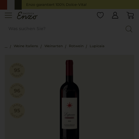
Enzo garantiert 100% Dolce-Vita!
Weine Italiens
Weinarten
Rotwein
Lupicaia