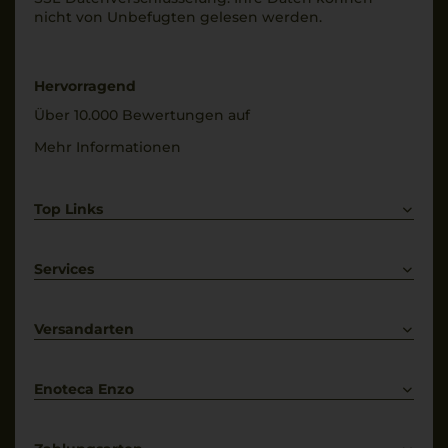
Sauvignon
nicht von Unbe­fugten gelesen werden.
10% Merlot
Füllmenge
0,75 L
Trinktemperatur
Hervorragend
18 °C
Geschmack
Über 10.000 Bewertungen auf
trocken
Alkoholgehalt
Mehr Informationen
13,5 % Vol.
Top Links
Rotwein
Weißwein
Services
Prosecco
Lieferkonditionen
Primitivo
Kontakt
Versandarten
Bestellung widerrufen
Enoteca Enzo
Über uns
Bewertungs-Richtlinien