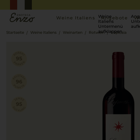
Weine
Ang
Weine Italiens
Angebote
W
Italiens
Unt
Untermenü
auf
aufklappen
Startseite
Weine Italiens
Weinarten
Rotwein
Lupicaia