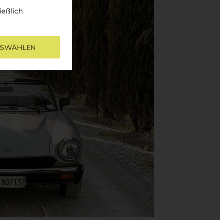
ießlich
USWÄHLEN