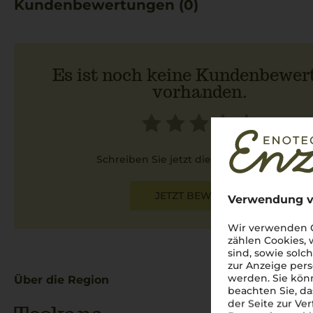
Kundenbewertungen (0)
Es ist noch keine Kundenbewer
vorhanden.
Schreiben Sie jetzt die erste Bewertung!
JETZT BEWERTEN
Verwendung v
Wir verwenden C
zählen Cookies,
sind, sowie solc
zur Anzeige pers
werden. Sie könn
Über die Region
beachten Sie, da
der Seite zur Ve