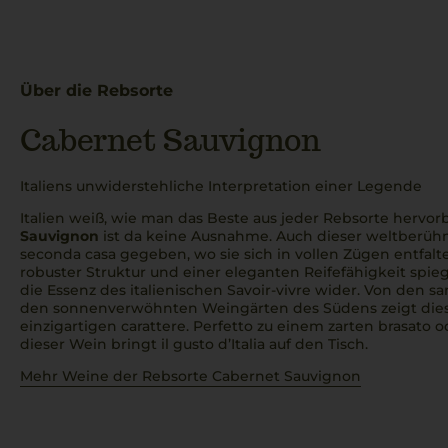
Über die Rebsorte
Cabernet Sauvignon
Italiens unwiderstehliche Interpretation einer Legende
Italien weiß, wie man das Beste aus jeder Rebsorte hervor
Sauvignon
ist da keine Ausnahme. Auch dieser weltberüh
seconda casa
gegeben, wo sie sich in vollen Zügen entfalt
robuster Struktur und einer eleganten Reifefähigkeit spie
die Essenz des italienischen Savoir-vivre wider. Von den s
den sonnenverwöhnten Weingärten des Südens zeigt die
einzigartigen
carattere
.
Perfetto
zu einem zarten
brasato
o
dieser Wein bringt
il gusto d’Italia
auf den Tisch.
Mehr Weine der Rebsorte Cabernet Sauvignon