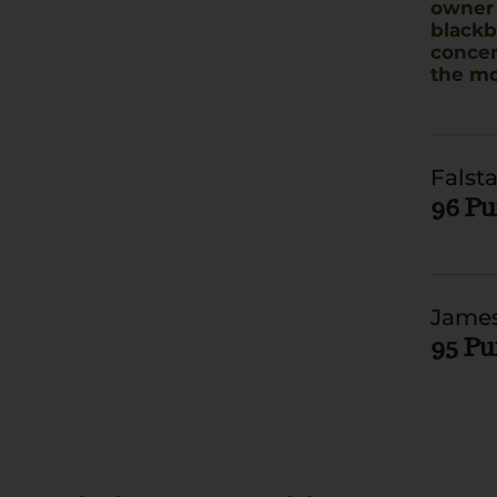
owner 
blackbe
concent
the mo
Falsta
96 P
James
95 P