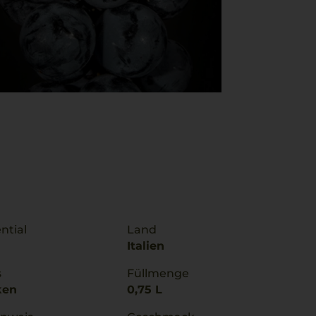
ntial
Land
Italien
s
Füllmenge
ken
0,75 L