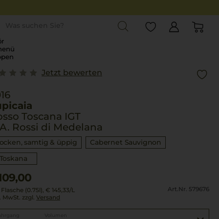
st
r
menü
ppen
Jetzt bewerten
16
picaia
sso Toscana IGT
A. Rossi di Medelana
rocken, samtig & üppig
Cabernet Sauvignon
Toskana
109,00
Art.Nr. 579676
 Flasche (0.75l),
€ 145,33
/L
l. MwSt. zzgl.
Versand
ahrgang
Volumen