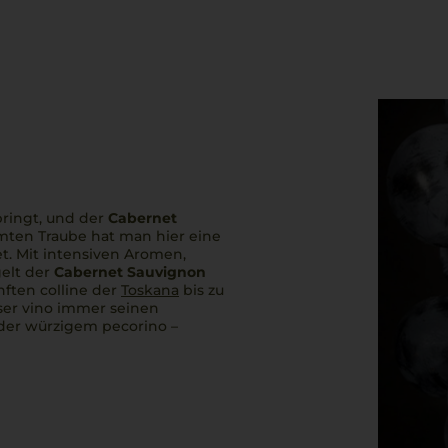
bringt, und der
Cabernet
mten Traube hat man hier eine
et. Mit intensiven Aromen,
gelt der
Cabernet Sauvignon
anften
colline
der
Toskana
bis zu
ser
vino
immer seinen
der würzigem
pecorino
–