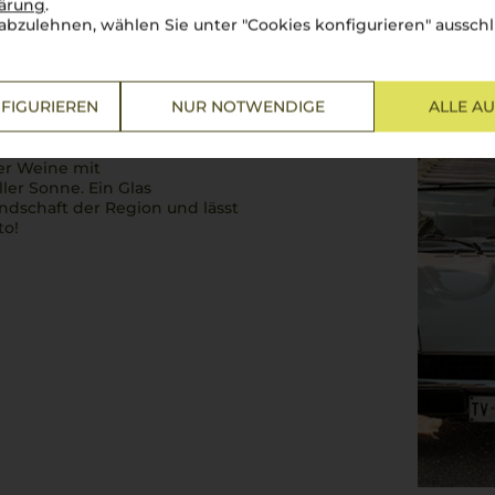
lärung
.
abzulehnen, wählen Sie unter "Cookies konfigurieren" ausschl
sikern
Hügeln, malerischen
FIGURIEREN
NUR NOTWENDIGE
ALLE A
der berühmtesten Weine der
Montepulciano
– diese Weine
Genusses. Dank des
ier Weine mit
ler Sonne. Ein Glas
ndschaft der Region und lässt
to!