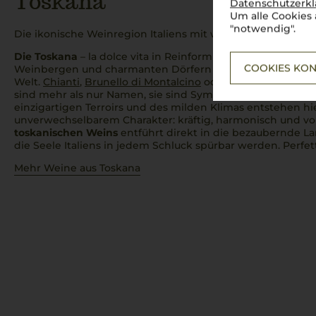
Toskana
Datenschutzerk
Um alle Cookies 
"notwendig".
Die ikonische Weinregion Italiens mit weltberühmten Klas
Die Toskana
–
la dolce vita
in Reinform! Zwischen sanften 
COOKIES KON
Weinbergen und charmanten Dörfern reifen hier einige 
Welt.
Chianti
,
Brunello di Montalcino
oder
Vino Nobile di 
sind mehr als nur Namen, sie sind Symbole italienischen 
einzigartigen Terroirs und des milden Klimas entstehen h
unverwechselbarem Charakter: kräftig, harmonisch und vol
toskanischen Weins
entführt direkt in die bezaubernde La
die Seele Italiens in jedem Schluck spürbar werden.
Perfet
Mehr Weine aus Toskana