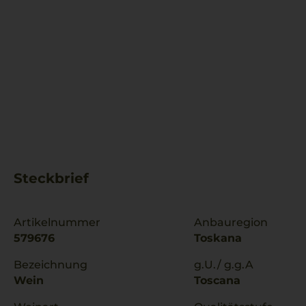
Steckbrief
Artikelnummer
Anbauregion
579676
Toskana
Bezeichnung
g.U./ g.g.A
Wein
Toscana