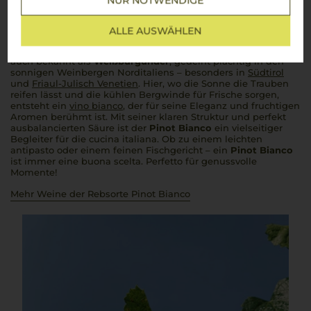
NUR NOTWENDIGE
Weißburgunder auf die italienische Art
ALLE AUSWÄHLEN
Wenn es um feinen Geschmack und
stile italiano
geht, gehört
der
Pinot Bianco
ganz klar zur Spitze. Diese edle Rebsorte,
auch bekannt als
Weißburgunder
, gedeiht prächtig in den
sonnigen Weinbergen Norditaliens – besonders in
Südtirol
und
Friaul-Julisch Venetien
. Hier, wo die Sonne die Trauben
reifen lässt und die kühlen Bergwinde für Frische sorgen,
entsteht ein
vino bianco
, der für seine Eleganz und fruchtigen
Aromen berühmt ist. Mit seiner klaren Struktur und perfekt
ausbalancierten Säure ist der
Pinot Bianco
ein vielseitiger
Begleiter für die
cucina italiana
. Ob zu einem leichten
antipasto
oder einem feinen Fischgericht – ein
Pinot Bianco
ist immer eine
buona scelta
.
Perfetto
für genussvolle
Momente!
Mehr Weine der Rebsorte Pinot Bianco