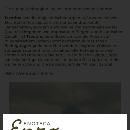
Die alpine Weinregion Italiens mit nordischem Charme
Trentino
, wo die majestätischen Alpen auf das malerische
Etschtal treffen, bietet nicht nur beeindruckende
Landschaften, sondern auch Weine von bemerkenswerter
Qualität. Umgeben von imposanten Bergen und historischen
Castelli
, ist
Trentino
eine Region, in der die Reben auf
mineralreichem Boden unter perfekten klimatischen
Bedingungen gedeihen. Hier werden elegante Weißweine,
spritzige
Spumanti
und charaktervolle Rotweine mit viel
amore
und Hingabe gekeltert. Ob ein frischer
Pinot Grigio
oder der kräftige Marzemino – in jedem Glas spürt man die
alpine Frische und die Leidenschaft der Winzer.
Salute
!
Mehr Weine aus Trentino