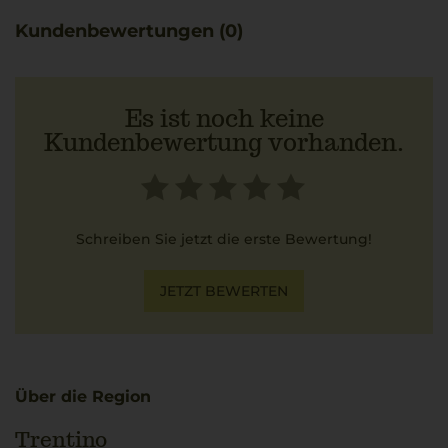
Dieser Pinot Bianco spiegelt die hochwertigen
Kundenbewertungen (0)
Qualitätsansprüche des Erzeugers Nals Margreid wider
und besticht durch Ursprung und klare Finesse, typisch
für Südtirol. Er passt hervorragend zu gegrilltem Pulpo
mit Kartoffeln und Fenchel.
Es ist noch keine
Kundenbewertung vorhanden.
Schreiben Sie jetzt die erste Bewertung!
JETZT BEWERTEN
Über die Region
Trentino