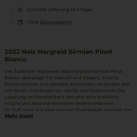
Schnelle Lieferung (3-4 Tage)
Viele
Zahlungsarten
2022
Nals Margreid Sirmian Pinot
Bianco
Der Südtiroler Weißwein Nals Margreid Sirmian Pinot
Bianco überzeugt mit Klarheit und Eleganz. Frische
Beerenaromen und lebhafte Zitrusnoten verbinden sich
mit feinen Anklängen von Vanille und Zedernholz. Die
Lagerung im Edelstahltank bewahrt eine kristalline
Frische und lässt die Holznoten dezent erkennen.
Im Duft zeigt sich eine würzige Fruchtigkeit, geprägt von
Mehr lesen
Reinheit und Stringenz, die zugleich anschmiegsam und
intensiv ist. Am Gaumen präsentiert sich ein
ausgewogenes und lebendiges Mundgefühl, straff und
harmonisch.