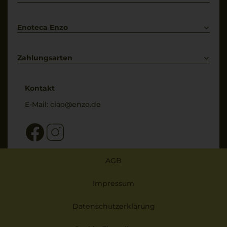
Bestellung widerrufen
Enoteca Enzo
Über uns
Bewertungs-Richtlinien
Zahlungsarten
* Preisangaben inkl. gesetzl. MwSt. und zzgl. Service- & Versandkosten
Kontakt
E-Mail:
ciao@enzo.de
AGB
Impressum
Datenschutzerklärung