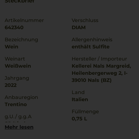
Steckbrief
Artikelnummer
Verschluss
642340
DIAM
Bezeichnung
Allergenhinweis
Wein
enthält Sulfite
Weinart
Hersteller / Importeur
Weißwein
Kellerei Nals Margreid,
Heilenbergerweg 2, I-
Jahrgang
39010 Nals (BZ)
2022
Land
Anbauregion
Italien
Trentino
Füllmenge
g.U./ g.g.A
0,75 L
Südtirol
Mehr lesen
Geschmack
Qualitätsstufe
trocken