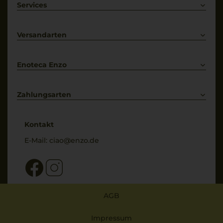
Weißwein
Services
Prosecco
Lieferkonditionen
Primitivo
Kontakt
Versandarten
Bestellung widerrufen
Enoteca Enzo
Über uns
Bewertungs-Richtlinien
Zahlungsarten
* Preisangaben inkl. gesetzl. MwSt. und zzgl. Service- & Versandkosten
Kontakt
E-Mail:
ciao@enzo.de
AGB
Impressum