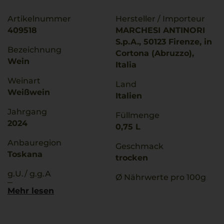
Artikelnummer
Hersteller / Importeur
409518
MARCHESI ANTINORI
S.p.A., 50123 Firenze, in
Bezeichnung
Cortona (Abruzzo),
Wein
Italia
Weinart
Land
Weißwein
Italien
Jahrgang
Füllmenge
2024
0,75 L
Anbauregion
Geschmack
Toskana
trocken
g.U./ g.g.A
Ø Nährwerte pro 100g
Toscana
Brennwert
Mehr lesen
301 kJ / 71 kcal
Qualitätsstufe
Fett
Indicazione Geografica
0 g