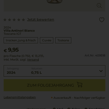
Jetzt bewerten
2024
Villa Antinori Bianco
Toscana IGT
trocken, jung & frisch
Cuvée
Toskana
9,95
€
Art.Nr. 409518
pro Flasche (0.75l),
€ 13,27
/L
inkl. MwSt. zzgl.
Versand
Jahrgang
Volumen
2024
0,75 L
ZUM FOLGEJAHRGANG
Lebensmittel­angaben
Ausverkauft - Nachfolger verfügbar