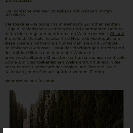
Die ikonische Weinregion Italiens mit weltberühmten
Klassikern
Die Toskana
–
la dolce vita
in Reinform! Zwischen sanften
Hügeln, malerischen Weinbergen und charmanten Dörfern
reifen hier einige der berühmtesten Weine der Welt.
Chianti
,
Brunello di Montalcino
oder
Vino Nobile di Montepulciano
–
diese Weine sind mehr als nur Namen, sie sind Symbole
italienischen Genusses. Dank des einzigartigen Terroirs und
des milden Klimas entstehen hier Weine mit
unverwechselbarem Charakter: kräftig, harmonisch und voller
Sonne. Ein Glas
toskanischen Weins
entführt direkt in die
bezaubernde Landschaft der Region und lässt die Seele
Italiens in jedem Schluck spürbar werden.
Perfetto!
Mehr Weine aus Toskana