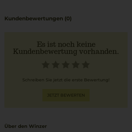
Passt besonders gut zu einem cremigen Risotto ai
funghi, das die Aromatik des Weins angenehm
unterstreicht.
Kundenbewertungen (0)
Es ist noch keine
Kundenbewertung vorhanden.
Schreiben Sie jetzt die erste Bewertung!
JETZT BEWERTEN
Über den Winzer