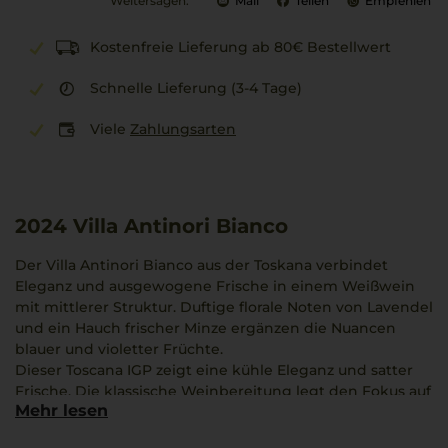
Weitersagen:
Mail
Teilen
Empfehlen
Kostenfreie Lieferung ab 80€ Bestellwert
Schnelle Lieferung (3-4 Tage)
Viele
Zahlungsarten
2024
Villa Antinori Bianco
Der Villa Antinori Bianco aus der Toskana verbindet
Eleganz und ausgewogene Frische in einem Weißwein
mit mittlerer Struktur. Duftige florale Noten von Lavendel
und ein Hauch frischer Minze ergänzen die Nuancen
blauer und violetter Früchte.
Dieser Toscana IGP zeigt eine kühle Eleganz und satter
Frische. Die klassische Weinbereitung legt den Fokus auf
Mehr lesen
Sangiovese, der diesem Wein seine besondere
Charakteristik verleiht.