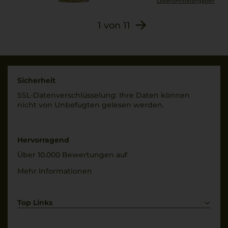
2028
KALIUMMETABISULFIT).
Lebensmittel­angaben
Unter
Verschluss
1
von
11
Schutzatmosphäre
Naturkorken
abgefüllt.
Allergenhinweis
enthält Sulfite
Sicherheit
SSL-Daten­verschlüs­selung: Ihre Daten können
nicht von Unbe­fugten gelesen werden.
Hervorragend
Über 10.000 Bewertungen auf
Mehr Informationen
Top Links
Rotwein