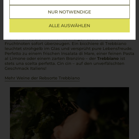
Trebbiano
NUR NOTWENDIGE
Ein Klassiker der italienischen Weinwelt
Kaum ein
vino bianco
verkörpert die Frische und Leichtigkeit
ALLE AUSWÄHLEN
Italiens so gut wie der
Trebbiano
. Diese Rebsorte, die in den
sonnenverwöhnten Weinbergen Mittelitaliens gedeiht, bringt
Weine hervor, die mit ihrer lebendigen Säure und feinen
Fruchtnoten sofort überzeugen. Ein
bicchiere di Trebbiano
leuchtet strohgelb im Glas und versprüht pure Lebensfreude.
Perfetto
zu einem frischen
Insalata di Mare
, einer feinen
Pasta
al Limone
oder einem zarten
Branzino
– der
Trebbiano
ist
stets
una scelta perfetta
.
Cin cin
– auf den unverfälschten
Geschmack Italiens!
Mehr Weine der Rebsorte Trebbiano