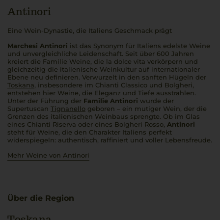
Antinori
Eine Wein-Dynastie, die Italiens Geschmack prägt
Marchesi Antinori
ist das Synonym für Italiens edelste Weine
und unvergleichliche Leidenschaft. Seit über 600 Jahren
kreiert die Familie Weine, die
la dolce vita
verkörpern und
gleichzeitig die italienische Weinkultur auf internationaler
Ebene neu definieren. Verwurzelt in den sanften Hügeln der
Toskana
, insbesondere im Chianti Classico und Bolgheri,
entstehen hier Weine, die Eleganz und Tiefe ausstrahlen.
Unter der Führung der
Familie Antinori
wurde der
Supertuscan
Tignanello
geboren – ein mutiger Wein, der die
Grenzen des italienischen Weinbaus sprengte. Ob im Glas
eines Chianti Riserva oder eines Bolgheri Rosso,
Antinori
steht für Weine, die den Charakter Italiens perfekt
widerspiegeln: authentisch, raffiniert und voller Lebensfreude.
Mehr Weine von Antinori
Über die Region
Toskana