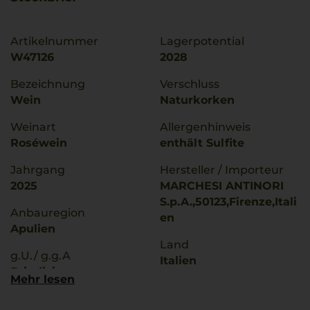
Artikelnummer
Lagerpotential
W47126
2028
Bezeichnung
Verschluss
Wein
Naturkorken
Weinart
Allergenhinweis
Roséwein
enthält Sulfite
Jahrgang
Hersteller / Importeur
2025
MARCHESI ANTINORI
S.p.A.,50123,Firenze,Itali
Anbauregion
en
Apulien
Land
g.U./ g.g.A
Italien
Brindisi
Mehr lesen
Füllmenge
Rebsorten
0,75 L