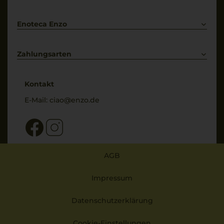
Bestellung widerrufen
Enoteca Enzo
Über uns
Bewertungs-Richtlinien
Zahlungsarten
* Preisangaben inkl. gesetzl. MwSt. und zzgl. Service- & Versandkosten
Kontakt
E-Mail:
ciao@enzo.de
AGB
Impressum
Datenschutzerklärung
Cookie-Einstellungen