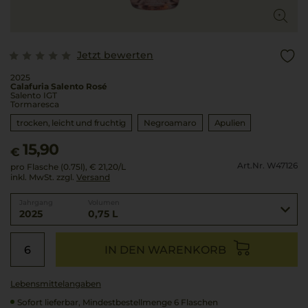
Jetzt bewerten
2025
Calafuria Salento Rosé
Salento IGT
Tormaresca
trocken, leicht und fruchtig
Negroamaro
Apulien
15,90
€
Art.Nr. W47126
pro Flasche (0.75l),
€ 21,20
/L
inkl. MwSt. zzgl.
Versand
Jahrgang
Volumen
2025
0,75 L
IN DEN WARENKORB
Lebensmittel­angaben
Sofort lieferbar, Mindestbestellmenge 6 Flaschen