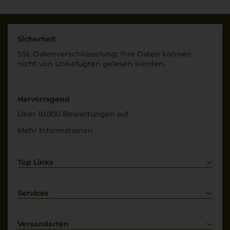
Negroamaro
Geschmack
Trinktemperatur
trocken
8 °C
Sicherheit
SSL-Daten­verschlüs­selung: Ihre Daten können
Alkoholgehalt
nicht von Unbe­fugten gelesen werden.
12 % Vol.
Hervorragend
Über 10.000 Bewertungen auf
Mehr Informationen
Top Links
Rotwein
Weißwein
Services
Prosecco
Lieferkonditionen
Primitivo
Kontakt
Versandarten