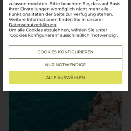
zulassen möchten. Bitte beachten Sie, dass auf Basis
Der Süden Italiens in seiner fruchtigsten und aromatischsten
Form
Ihrer Einstellungen womöglich nicht mehr alle
Funktionalitäten der Seite zur Verfügung stehen.
Salento
, die sonnenverwöhnte Halbinsel im tiefen Süden
Weitere Informationen finden Sie in unserer
Italiens, ist das pulsierende Herz des apulischen Weinbaus.
Datenschutzerklärung
.
Diese malerische Region, die auch als „Absatz des
Um alle Cookies abzulehnen, wählen Sie unter
italienischen Stiefels“ bekannt ist, erstreckt sich zwischen der
"Cookies konfigurieren" ausschließlich "notwendig".
Adria im Osten und dem Ionischen Meer im Westen. Die
Landschaft
Salentos
ist geprägt von weiten Ebenen, sanften
Hügeln und einer atemberaubenden Küstenlinie, die
zusammen eine einzigartige Kulisse für den Weinbau bilden.
COOKIES KONFIGURIEREN
Hier werden einige der bedeutendsten Weine Süditaliens
erzeugt, deren Qualität und Vielfalt die Essenz der Region
widerspiegeln.
NUR NOTWENDIGE
Mehr Weine aus Salento IGP
ALLE AUSWÄHLEN