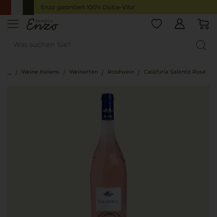
Enzo garantiert 100% Dolce-Vita!
Weine Italiens
Weinarten
Roséwein
Calafuria Salento Rosé