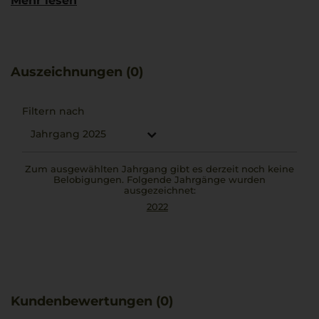
Mehr lesen
Region Salento sind für ihre charaktervolle und
zugängliche Stilistik bekannt.
Tormaresca verbindet frische Noten mit vielfältigen
Nuancen und hebt das Rosé-Erlebnis auf eine besondere
Ebene. Der Wein passt hervorragend zu einer Portion
Auszeichnungen (0)
Vitello Tonnato.
Filtern nach
Jahrgang 2025
Zum ausgewählten Jahrgang gibt es derzeit noch keine
Belobigungen. Folgende Jahrgänge wurden
ausgezeichnet:
2022
Kundenbewertungen (0)