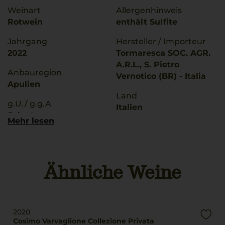
Weinart
Allergenhinweis
Rotwein
enthält Sulfite
Jahrgang
Hersteller / Importeur
2022
Tormaresca SOC. AGR.
A.R.L., S. Pietro
Anbauregion
Vernotico (BR) - Italia
Apulien
Land
g.U./ g.g.A
Italien
Salento
Mehr lesen
Füllmenge
Rebsorten
0,75 L
100% Negroamaro
Geschmack
Ähnliche Weine
Trinktemperatur
trocken
16 °C
Alkoholgehalt
14,5 % Vol.
2020
Cosimo Varvaglione Collezione Privata