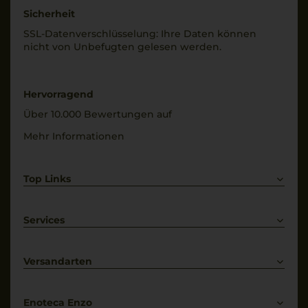
Sicherheit
SSL-Daten­verschlüs­selung: Ihre Daten können
nicht von Unbe­fugten gelesen werden.
Hervorragend
Über 10.000 Bewertungen auf
Mehr Informationen
Top Links
Rotwein
Weißwein
Services
Prosecco
Lieferkonditionen
Primitivo
Kontakt
Versandarten
Bestellung widerrufen
Enoteca Enzo