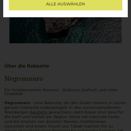
ALLE AUSWÄHLEN
Über die Rebsorte
Negroamaro
Ein facettenreicher Rotwein - Rubinrot, kraftvoll und voller
Charakter
Negroamaro
– eine Rebsorte, die den Süden Italiens in seiner
ganzen Intensität widerspiegelt. In den sonnenverwöhnten
Weinbergen
Apuliens
gewachsen, steht dieser
vino rosso
für
die Kraft und Vielfalt der Region. Seine tief rubinrote Farbe
und die Aromen von dunklen Beeren, mediterranen
Gewürzen und einem Hauch von Tabak machen ihn zu
einem charakterstarken Begleiter für zahlreiche Gerichte. Ob