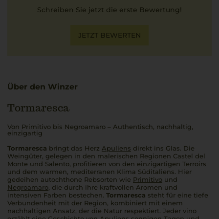
Schreiben Sie jetzt die erste Bewertung!
JETZT BEWERTEN
Über den Winzer
Tormaresca
Von Primitivo bis Negroamaro – Authentisch, nachhaltig,
einzigartig
Tormaresca
bringt das Herz
Apuliens
direkt ins Glas. Die
Weingüter, gelegen in den malerischen Regionen Castel del
Monte und Salento, profitieren von den einzigartigen Terroirs
und dem warmen, mediterranen Klima Süditaliens. Hier
gedeihen autochthone Rebsorten wie
Primitivo
und
Negroamaro
, die durch ihre kraftvollen Aromen und
intensiven Farben bestechen.
Tormaresca
steht für eine tiefe
Verbundenheit mit der Region, kombiniert mit einem
nachhaltigen Ansatz, der die Natur respektiert. Jeder
vino
erzählt eine Geschichte von Apuliens sonnigen Tagen und