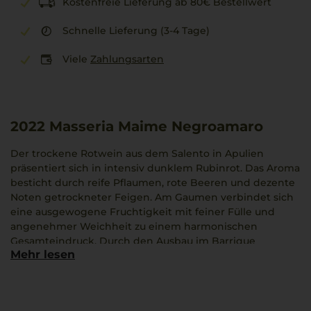
Kostenfreie Lieferung ab 80€ Bestellwert
Schnelle Lieferung (3-4 Tage)
Viele
Zahlungsarten
2022
Masseria Maime Negroamaro
Der trockene Rotwein aus dem Salento in Apulien
präsentiert sich in intensiv dunklem Rubinrot. Das Aroma
besticht durch reife Pflaumen, rote Beeren und dezente
Noten getrockneter Feigen. Am Gaumen verbindet sich
eine ausgewogene Fruchtigkeit mit feiner Fülle und
angenehmer Weichheit zu einem harmonischen
Gesamteindruck. Durch den Ausbau im Barrique
Mehr lesen
gewinnt der Wein zusätzliche Würze und Struktur, die
seine Eleganz unterstreichen. Dieser Wein spiegelt den
Charakter Süditaliens wider und eignet sich ideal zu
Gerichten wie Orecchiette mit hausgemachter salsiccia