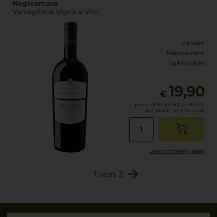
Negroamaro
Varvaglione Vigne e Vini
Apulien
Negroamaro
halbtrocken
19,90
€
pro Flasche (0.75l),
€ 26,53
/L
inkl. MwSt. zzgl.
Versand
Lebensmittel­angaben
1
von
2