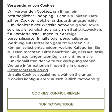
zusammen eine einzigartige Kulisse für den Weinbau bilden.
Verwendung von Cookies
Hier werden einige der bedeutendsten Weine Süditaliens
erzeugt, deren Qualität und Vielfalt die Essenz der Region
Wir verwenden Cookies, um Ihnen ein
widerspiegeln.
bestmögliches Shopping-Erlebnis zu bieten. Dazu
zählen Cookies, welche für das ordnungsgemäße
Mehr Weine aus Salento IGP
Funktionieren der Website notwendig sind, sowie
solche, die lediglich zu anonymen Statistikzwecken,
für Komforteinstellungen, zur Anzeige
personalisierter Inhalte oder personalisierter
Werbung auf Drittseiten genutzt werden. Sie
können selbst entscheiden, welche Kategorien Sie
zulassen möchten. Bitte beachten Sie, dass auf Basis
Ihrer Einstellungen womöglich nicht mehr alle
Funktionalitäten der Seite zur Verfügung stehen.
Weitere Informationen finden Sie in unserer
Datenschutzerklärung
.
Um alle Cookies abzulehnen, wählen Sie unter
"Cookies konfigurieren" ausschließlich "notwendig".
COOKIES KONFIGURIEREN
NUR NOTWENDIGE