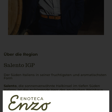
Über die Region
Salento IGP
Der Süden Italiens in seiner fruchtigsten und aromatischsten
Form
Salento
, die sonnenverwöhnte Halbinsel im tiefen Süden
Italiens, ist das pulsierende Herz des apulischen Weinbaus.
Diese malerische Region, die auch als „Absatz des
italienischen Stiefels“ bekannt ist, erstreckt sich zwischen der
Adria im Osten und dem Ionischen Meer im Westen. Die
Landschaft
Salentos
ist geprägt von weiten Ebenen, sanften
Hügeln und einer atemberaubenden Küstenlinie, die