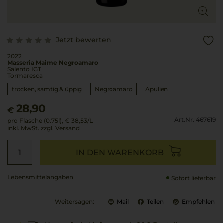
Jetzt bewerten
2022
Masseria Maime Negroamaro
Salento IGT
Tormaresca
trocken, samtig & üppig
Negroamaro
Apulien
28,90
€
Art.Nr. 467619
pro Flasche (0.75l),
€ 38,53
/L
inkl. MwSt. zzgl.
Versand
IN DEN WARENKORB
Lebensmittel­angaben
Sofort lieferbar
Weitersagen:
Mail
Teilen
Empfehlen