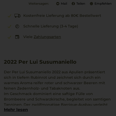
Weitersagen:
Mail
Teilen
Empfehlen
Kostenfreie Lieferung ab 80€ Bestellwert
Schnelle Lieferung (3-4 Tage)
Viele
Zahlungsarten
2022
Per Lui Susumaniello
Der Per Lui Susumaniello 2022 aus Apulien präsentiert
sich in tiefem Rubinrot und zeichnet sich durch ein
warmes Aroma reifer roter und schwarzer Beeren mit
feinen Zedernholz- und Tabaknoten aus.
Im Geschmack dominiert eine saftige Fülle von
Brombeere und Schwarzkirsche, begleitet von samtigen
Tanninen. Der zwölfmonatige Barrique-Ausbau verleiht
Mehr lesen
dem Wein eine angenehme Eleganz und Tiefe.
Leone de Castris erschafft seit dem 17. Jahrhundert