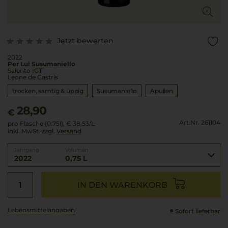
Jetzt bewerten
2022
Per Lui Susumaniello
Salento IGT
Leone de Castris
trocken, samtig & üppig
Susumaniello
Apulien
28,90
€
Art.Nr. 261104
pro Flasche (0.75l),
€ 38,53
/L
inkl. MwSt. zzgl.
Versand
Jahrgang
Volumen
2022
0,75 L
IN DEN WARENKORB
Lebensmittel­angaben
Sofort lieferbar