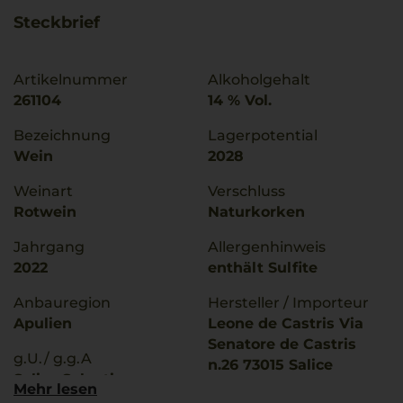
Steckbrief
Artikelnummer
Alkoholgehalt
261104
14 % Vol.
Bezeichnung
Lagerpotential
Wein
2028
Weinart
Verschluss
Rotwein
Naturkorken
Jahrgang
Allergenhinweis
2022
enthält Sulfite
Anbauregion
Hersteller / Importeur
Apulien
Leone de Castris Via
Senatore de Castris
g.U./ g.g.A
n.26 73015 Salice
Salice Salentino
Salentino (Lecce) Italy
Mehr lesen