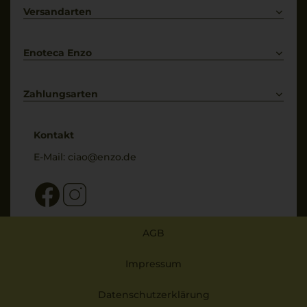
Primitivo
Kontakt
Versandarten
Bestellung widerrufen
Enoteca Enzo
Über uns
Bewertungs-Richtlinien
Zahlungsarten
* Preisangaben inkl. gesetzl. MwSt. und zzgl. Service- & Versandkosten
Kontakt
E-Mail:
ciao@enzo.de
AGB
Impressum
Datenschutzerklärung