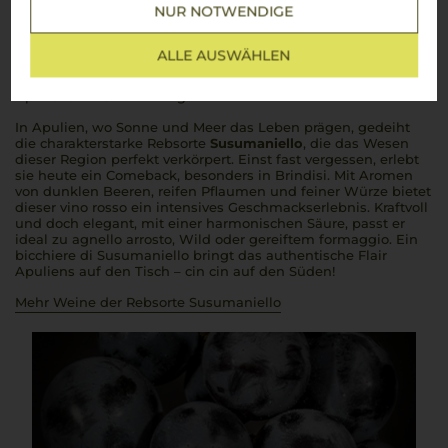
Über die Rebsorte
NUR NOTWENDIGE
Susumaniello
ALLE AUSWÄHLEN
Ein kraftvoller Rotwein, der die Sonne und den Charakter
Apuliens im Glas einfängt
In Apulien, wo Sonne und Meer das Leben prägen, gedeiht
die charakterstarke Rebsorte
Susumaniello
, die das Wesen
dieser Region perfekt verkörpert. Einst fast vergessen, erlebt
sie heute ein Comeback, besonders in Brindisi. Mit Aromen
von dunklen Beeren, reifen Pflaumen und feiner Würze bietet
dieser
vino rosso
ein intensives Geschmackserlebnis. Kraftvoll
und doch elegant, mit einer harmonischen Säure, passt er
ideal zu
agnello arrosto
, Wild oder gereiftem
formaggio.
Ein
bicchiere di Susumaniello
bringt das authentische Flair
Apuliens auf den Tisch –
cin cin
auf den Süden!
Mehr Weine der Rebsorte Susumaniello