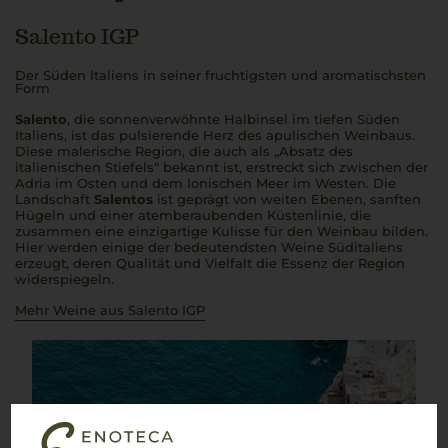
Salento IGP
Der Süden Italiens in seiner fruchtigsten und aromatischsten
Form
Salento
, die sonnenverwöhnte Halbinsel im tiefen Süden
Italiens, ist das pulsierende Herz des apulischen Weinbaus.
Diese malerische Region, die auch als „Absatz des
italienischen Stiefels“ bekannt ist, erstreckt sich zwischen der
Adria im Osten und dem Ionischen Meer im Westen. Die
Landschaft
Salentos
ist geprägt von weiten Ebenen, sanften
Hügeln und einer atemberaubenden Küstenlinie, die
zusammen eine einzigartige Kulisse für den Weinbau bilden.
Hier werden einige der bedeutendsten Weine Süditaliens
erzeugt, deren Qualität und Vielfalt die Essenz der Region
widerspiegeln.
Mehr Weine aus Salento IGP