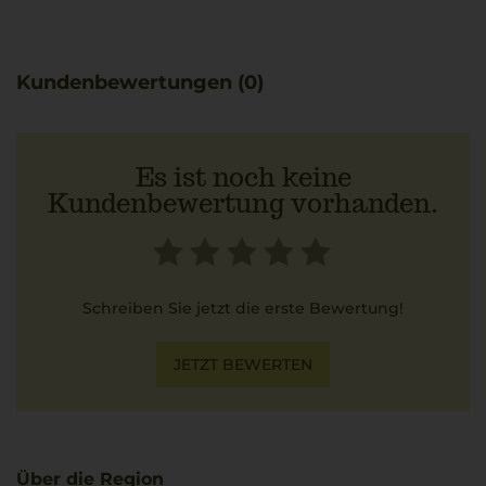
charakterstarke Weine, die die Natur der Region
widerspiegeln. Dieser Rotwein passt hervorragend zu
frischer Tagliata vom Rind mit Rosmarinkartoffeln.
Kundenbewertungen (0)
Es ist noch keine
Kundenbewertung vorhanden.
Schreiben Sie jetzt die erste Bewertung!
JETZT BEWERTEN
Über die Region