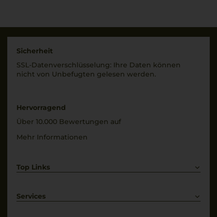
Qualitätsstufe
Land
Indicazione Geografica
Italien
Tipica
Füllmenge
Rebsorten
0,75 L
Sicherheit
100% Susumaniello
SSL-Daten­verschlüs­selung: Ihre Daten können
Geschmack
nicht von Unbe­fugten gelesen werden.
Trinktemperatur
trocken
10 °C
Hervorragend
Über 10.000 Bewertungen auf
Mehr Informationen
Top Links
Rotwein
Weißwein
Services
Prosecco
Lieferkonditionen