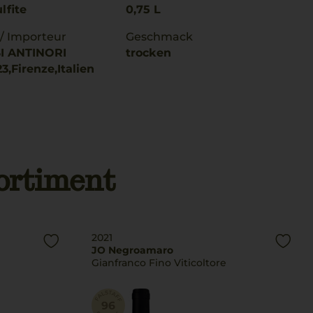
lfite
0,75 L
 / Importeur
Geschmack
I ANTINORI
trocken
23,Firenze,Italien
ortiment
2021
JO Negroamaro
Gianfranco Fino Viticoltore