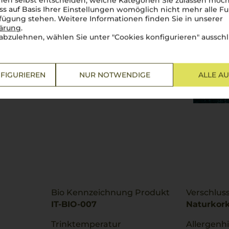
en selbst entscheiden, welche Kategorien Sie zulassen möch
ss auf Basis Ihrer Einstellungen womöglich nicht mehr alle Fu
rfügung stehen. Weitere Informationen finden Sie in unserer
lärung
.
abzulehnen, wählen Sie unter "Cookies konfigurieren" ausschl
FIGURIEREN
NUR NOTWENDIGE
ALLE A
Bio Kennzeichnung Produkt
Verschlus
IT-BIO-007
Naturkor
Trinktemperatur
Allergenh