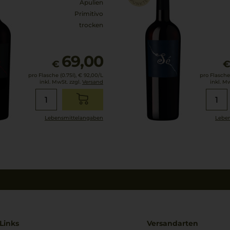
Apulien
Primitivo
trocken
69,00
€
pro Flasche (0.75l),
€ 92,00
/L
pro Flasche 
inkl. MwSt. zzgl.
Versand
inkl. M
Lebensmittel­angaben
Leben
Links
Versandarten