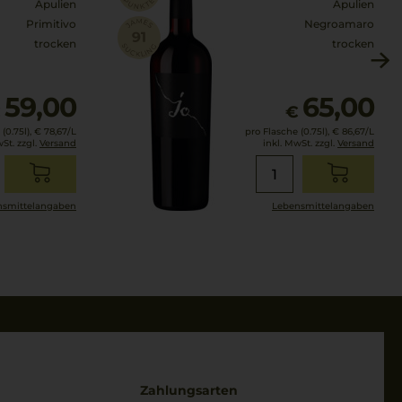
Apulien
Apulien
Primitivo
Negroamaro
trocken
trocken
59,00
65,00
€
€
(0.75l),
€ 78,67
/L
pro Flasche (0.75l),
€ 86,67
/L
wSt. zzgl.
Versand
inkl. MwSt. zzgl.
Versand
smittel­angaben
Lebensmittel­angaben
Zahlungsarten