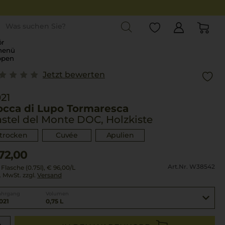
st
r
menü
ppen
Jetzt bewerten
21
occa di Lupo Tormaresca
stel del Monte DOC, Holzkiste
trocken
Cuvée
Apulien
72,00
Art.Nr. W38542
 Flasche (0.75l),
€ 96,00
/L
l. MwSt. zzgl.
Versand
ahrgang
Volumen
021
0,75 L