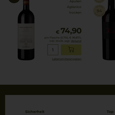
Apulien
Aglianico
trocken
74,90
€
pro Flasche (0.75l),
€ 99,87
/L
inkl. MwSt. zzgl.
Versand
Lebensmittel­angaben
Sicherheit
Top 