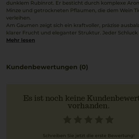
dunklem Rubinrot. Er besticht durch komplexe Aro
Minze und getrockneten Pflaumen, die dem Wein Ti
verleihen.
Am Gaumen zeigt sich ein kraftvoller, präzise ausb
klarer Frucht und eleganter Struktur. Jeder Schluck
ein schönes Reifepotenzial an.
Mehr lesen
Diese Spezialität aus Apulien passt besonders gut z
Gerichten wie Lammkeule mit Rosmarin und Knobl
seine ausgeprägte Textur.
Kundenbewertungen (0)
Es ist noch keine Kundenbewer
vorhanden.
Schreiben Sie jetzt die erste Bewertung!