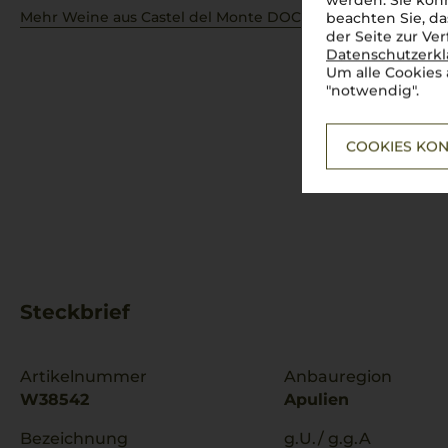
werden. Sie könn
Mehr Weine aus Castel del Monte DOC
beachten Sie, da
der Seite zur Ve
Datenschutzerk
Um alle Cookies 
"notwendig".
COOKIES KON
Steckbrief
Artikelnummer
Anbauregion
W38542
Apulien
Bezeichnung
g.U./ g.g.A