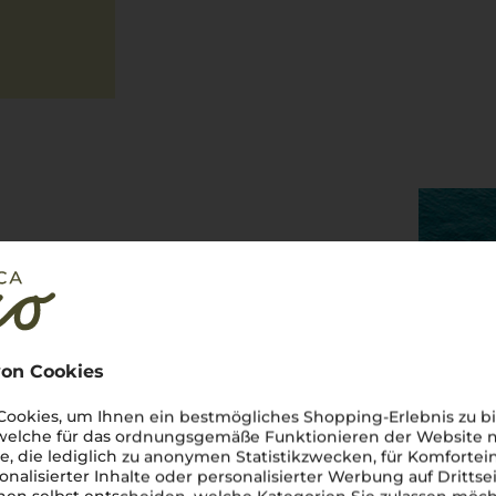
n voller Geschichte
Castel del Monte
, ein
 Region, die Weinkenner auf
klima auf die frische
on Cookies
ll sind wie das Land selbst.
 unverwechselbare Tiefe. Ob
ookies, um Ihnen ein bestmögliches Shopping-Erlebnis zu bi
 aus
Castel del Monte
erzählen
 welche für das ordnungsgemäße Funktionieren der Website
 dieses Weins bedeutet, ein
he, die lediglich zu anonymen Statistikzwecken, für Komfortei
e.
Perfetto
für jeden, der Italien
onalisierter Inhalte oder personalisierter Werbung auf Drittse