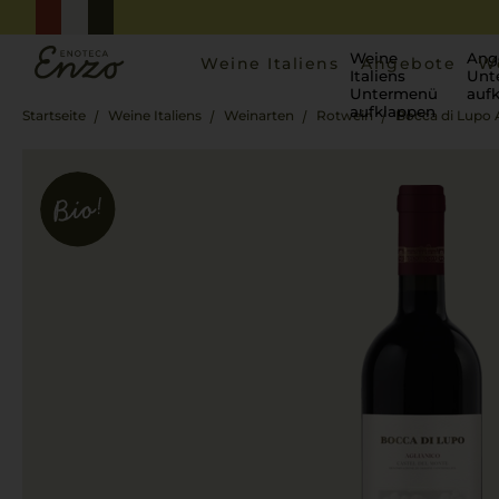
Weine
Ang
Weine Italiens
Angebote
W
Italiens
Unt
Untermenü
auf
aufklappen
Startseite
Weine Italiens
Weinarten
Rotwein
Bocca di Lupo 