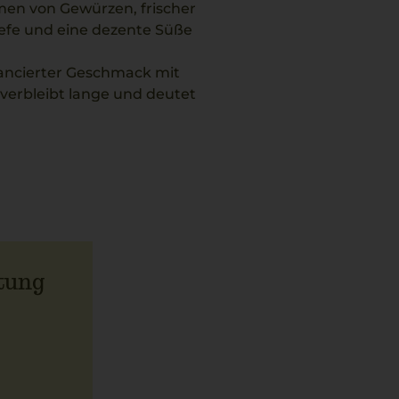
men von Gewürzen, frischer
efe und eine dezente Süße
alancierter Geschmack mit
 verbleibt lange und deutet
u zart geschmorten
auch und überzeugt durch
tung