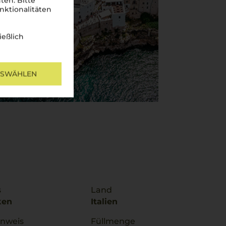
ten. Bitte
nktionalitäten
ießlich
USWÄHLEN
s
Land
ken
Italien
inweis
Füllmenge