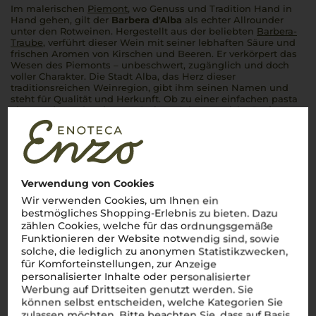
Im malerischen
Piemont
, wo Genuss und Tradition Hand in
Hand gehen, gilt der
Barbera d'Alba
als echter Allrounder
unter den Rotweinen. Hergestellt aus der beliebten
Barbera-
Traube
, verführt dieser Wein mit seiner lebhaften Säure und
frischen Aromen von Kirschen und Beeren. Er verkörpert das
Wesen des Piemonts – unbeschwert, zugänglich und doch
voller Charakter. Die Stadt Alba, das Herz dieser
traditionsreichen Weinregion, gibt ihm seinen Namen und
steht für Qualität und Herkunft. Ob zu einer einfachen
pasta
al pomodoro
oder einem würzigen Schmorgericht,
Barbera
d'Alba
ist immer die perfekte Wahl – unkompliziert, fruchtig
und mit echtem italienischem Flair.
Cin cin!
Mehr Weine aus Barbera d’Alba DOC
Verwendung von Cookies
Wir verwenden Cookies, um Ihnen ein
bestmögliches Shopping-Erlebnis zu bieten. Dazu
zählen Cookies, welche für das ordnungsgemäße
Funktionieren der Website notwendig sind, sowie
solche, die lediglich zu anonymen Statistikzwecken,
für Komforteinstellungen, zur Anzeige
personalisierter Inhalte oder personalisierter
Werbung auf Drittseiten genutzt werden. Sie
können selbst entscheiden, welche Kategorien Sie
zulassen möchten. Bitte beachten Sie, dass auf Basis