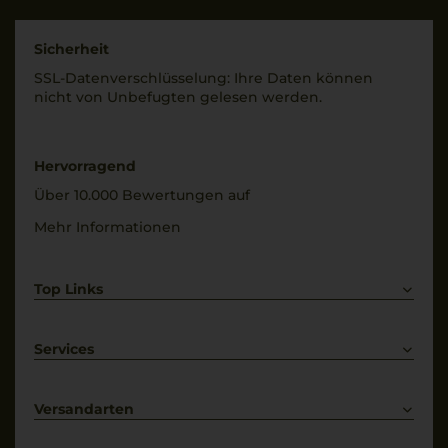
Denominazione Di
Origine Controllata
Land
Italien
Sicherheit
Rebsorten
SSL-Daten­verschlüs­selung: Ihre Daten können
100% Barbera
Füllmenge
nicht von Unbe­fugten gelesen werden.
0,75 L
Trinktemperatur
16 °C
Geschmack
Hervorragend
trocken
Alkoholgehalt
Über 10.000 Bewertungen auf
15 % Vol.
Mehr Informationen
Top Links
Rotwein
Weißwein
Services
Prosecco
Lieferkonditionen
Primitivo
Kontakt
Versandarten
Bestellung widerrufen