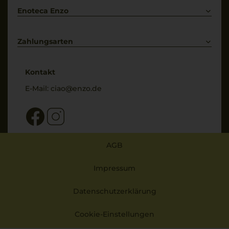
Enoteca Enzo
Über uns
Bewertungs-Richtlinien
Zahlungsarten
* Preisangaben inkl. gesetzl. MwSt. und zzgl. Service- & Versandkosten
Kontakt
E-Mail:
ciao@enzo.de
AGB
Impressum
Datenschutzerklärung
Cookie-Einstellungen