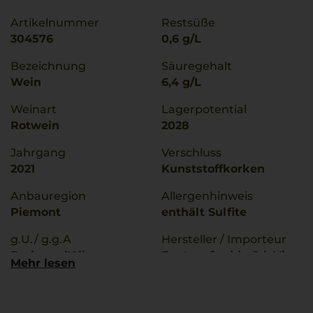
Artikelnummer
Restsüße
304576
0,6 g/L
Bezeichnung
Säuregehalt
Wein
6,4 g/L
Weinart
Lagerpotential
Rotwein
2028
Jahrgang
Verschluss
2021
Kunststoffkorken
Anbauregion
Allergenhinweis
Piemont
enthält Sulfite
g.U./ g.g.A
Hersteller / Importeur
Barbera d'Alba
Fontanafredda Srl, Via
Mehr lesen
Superiore
Alba 15, 12050
Serralunga d'Alba (CN),
Qualitätsstufe
Italia