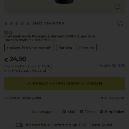
Jetzt bewerten
2021
Fontanafredda Papagena Barbera d'Alba Superiore
Barbera d'Alba Superiore DOC
trocken, fein & aromatisch
Barbera
Piemont
24,90
€
Art.Nr. 304576
pro Flasche (0.75l),
€ 33,20
/L
inkl. MwSt. zzgl.
Versand
ALTERNATIVE PRODUKTE ANZEIGEN
Lebensmittel­angaben
ausverkauft
Weitersagen:
Mail
Teilen
Empfehlen
Kostenfreie Lieferung ab 80€ Bestellwert