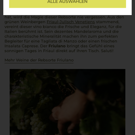
ALLE AUSWÄHLEN
Charme
Wer einmal den
Friulano
, ehemals Tocai Friulano, probiert
hat, wird die Magie dieser Rebsorte nie vergessen. Aus den
grünen Weinbergen
Friaul-Julisch Venetiens
stammend,
vereint dieser
vino bianco
die Frische und Eleganz, für die
Italien berühmt ist. Sein dezentes Mandelaroma und die
charakteristische Mineralität machen ihn zum perfekten
Begleiter für eine
Tagliata di Manzo
oder einen frischen
Insalata Caprese
. Der
Friulano
bringt das Gefühl eines
sonnigen Tages in Friaul direkt auf Ihren Tisch.
Saluti!
Mehr Weine der Rebsorte Friulano