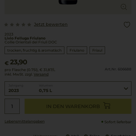
Jetzt bewerten
2023
Livio Felluga Friulano
Collie Orientali del Friuli DOC
trocken, fruchtig & aromatisch
Friulano
Friaul
23,90
€
Art.Nr. 606688
pro Flasche (0.75l),
€ 31,87
/L
inkl. MwSt. zzgl.
Versand
Jahrgang
Volumen
2023
0,75 L
IN DEN WARENKORB
Lebensmittel­angaben
Sofort lieferbar