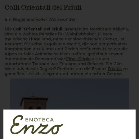
Colli Orientali del Friuli
Ein Hügelland voller Weinwunder
Die
Colli Orientali del Friuli
, gelegen im Nordosten Italiens,
sind ein wahres Paradies für Weinliebhaber. Dieses
malerische Hügelland, nahe der slowenischen Grenze, ist
berühmt für seine exquisiten Weine, die von der perfekten
Kombination aus Klima und Boden profitieren. Hier, wo die
Alpen auf das Adriatische Meer treffen, gedeihen sowohl
internationale Rebsorten wie
Pinot Grigio
als auch
autochthone Trauben wie Friulano und Refosco. Ein Glas
Wein aus dieser Region?
Perfetto
, um die Essenz
Friauls
zu
genießen – frisch, elegant und immer ein echter Genuss.