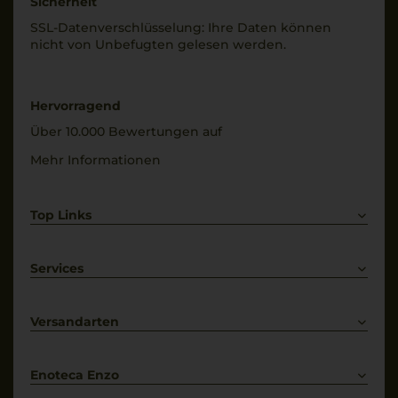
Sicherheit
100% Friulano
0,75 L
SSL-Daten­verschlüs­selung: Ihre Daten können
nicht von Unbe­fugten gelesen werden.
Trinktemperatur
Geschmack
8 °C
trocken
Alkoholgehalt
Hervorragend
13 % Vol.
Über 10.000 Bewertungen auf
Mehr Informationen
Top Links
Rotwein
Weißwein
Services
Prosecco
Lieferkonditionen
Primitivo
Kontakt
Versandarten
Bestellung widerrufen
Enoteca Enzo