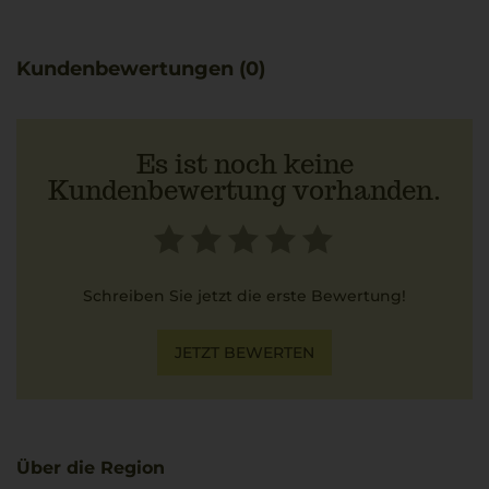
bringt Erfahrung und Leidenschaft in jeden Schritt der
Herstellung ein, was dem Wein seine besondere
Charakteristik verleiht. Passt hervorragend zu cremigem
Kundenbewertungen (0)
Risotto mit Pilzen, das die fruchtigen Noten optimal
ergänzt.
Es ist noch keine
Kundenbewertung vorhanden.
Schreiben Sie jetzt die erste Bewertung!
JETZT BEWERTEN
Über die Region