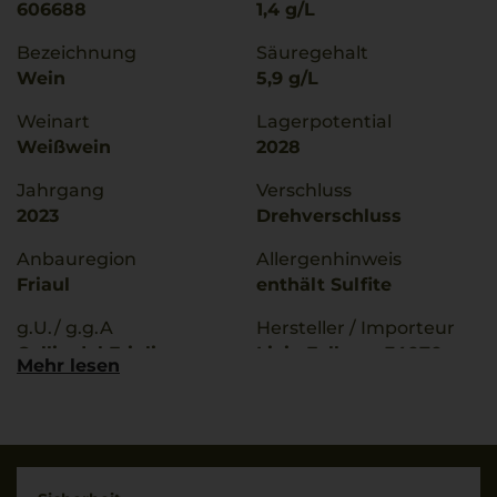
606688
1,4 g/L
Bezeichnung
Säuregehalt
Wein
5,9 g/L
Weinart
Lagerpotential
Weißwein
2028
Jahrgang
Verschluss
2023
Drehverschluss
Anbauregion
Allergenhinweis
Friaul
enthält Sulfite
g.U./ g.g.A
Hersteller / Importeur
Collie del Friuli
Livio Felluga, 34070
Mehr lesen
Cormons (GO), Italia
Qualitätsstufe
Denominazione Di
Land
Origine Controllata
Italien
Rebsorten
Füllmenge