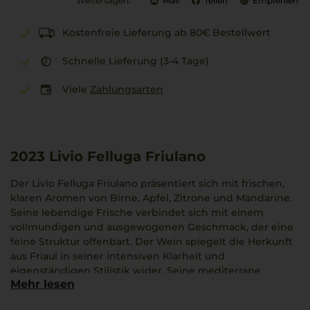
Weitersagen:
Mail
Teilen
Empfehlen
Kostenfreie Lieferung ab 80€ Bestellwert
Schnelle Lieferung (3-4 Tage)
Viele
Zahlungsarten
2023
Livio Felluga Friulano
Der Livio Felluga Friulano präsentiert sich mit frischen,
klaren Aromen von Birne, Apfel, Zitrone und Mandarine.
Seine lebendige Frische verbindet sich mit einem
vollmundigen und ausgewogenen Geschmack, der eine
feine Struktur offenbart. Der Wein spiegelt die Herkunft
aus Friaul in seiner intensiven Klarheit und
eigenständigen Stilistik wider. Seine mediterrane
Mehr lesen
Leichtigkeit lädt dazu ein, den Augenblick bewusst
wahrzunehmen. Das Familienweingut Livio Felluga