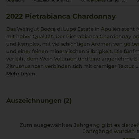
Übersicht
Auszeichnungen (2)
Kundenbewertungen (0)
Ü
2022
Pietrabianca Chardonnay
Das Weingut Bocca di Lupo Estate in Apulien steht 
mit hoher Qualität. Der Pietrabianca Chardonnay pr
und komplex, mit vielschichtigen Aromen von gelben
und einer feinen mineralischen Silbrigkeit. Die fün
verleiht dem Wein Volumen und eine angenehme El
Zitrusnuancen verbinden sich mit cremiger Textur 
Fruchtanklängen. Die Kombination aus Chardonnay u
Mehr lesen
harmonisches Zusammenspiel von Struktur und lebe
charaktervoller Weißwein aus Apulien, der gut zu Spa
Auszeichnungen (2)
Zum ausgewählten Jahrgang gibt es derzei
Jahrgänge wurden a