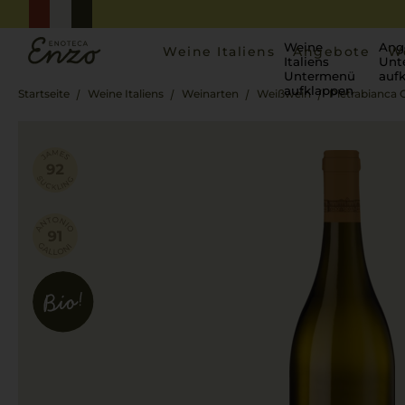
Weine
Ang
Weine Italiens
Angebote
W
Italiens
Unt
Untermenü
auf
aufklappen
Startseite
Weine Italiens
Weinarten
Weißwein
Pietrabianca