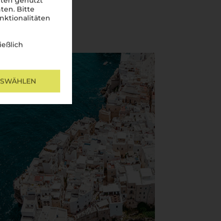
iten genutzt
ten. Bitte
nktionalitäten
ießlich
USWÄHLEN