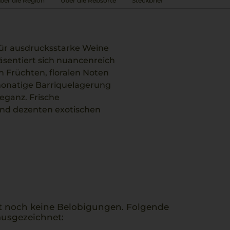
ber die Region
Über die Rebsorte
Steckbrief
für ausdrucksstarke Weine
äsentiert sich nuancenreich
 Früchten, floralen Noten
fmonatige Barriquelagerung
eganz. Frische
und dezenten exotischen
nd Fiano sorgt für ein
ndiger Frische. Ein
ghetti alle Vongole passt.
t noch keine Belobigungen. Folgende
usgezeichnet: