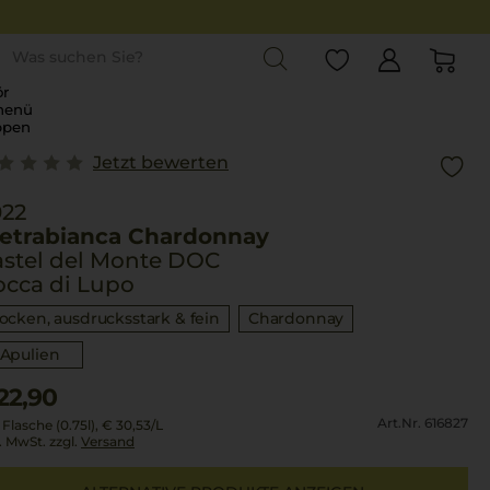
st
r
menü
ppen
Jetzt bewerten
022
ietrabianca Chardonnay
astel del Monte DOC
occa di Lupo
rocken, ausdrucksstark & fein
Chardonnay
Apulien
22,90
Art.Nr. 616827
 Flasche (0.75l),
€ 30,53
/L
l. MwSt. zzgl.
Versand