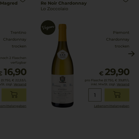
 Magred
Re Noir Chardonnay
Lo Zoccolaio
Trentino
Piemont
Chardonnay
Chardonnay
trocken
trocken
 noch 2 Flaschen
verfügbar
16,90
29,90
€
€
(0.75l),
€ 22,53
/L
pro Flasche (0.75l),
€ 39,87
/L
wSt. zzgl.
Versand
inkl. MwSt. zzgl.
Versand
smittel­angaben
Lebensmittel­angaben