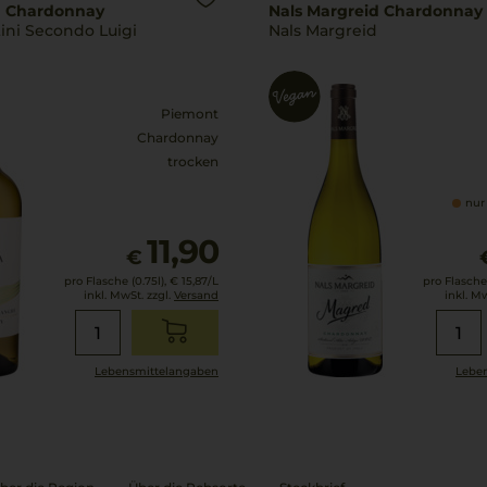
ta Chardonnay
Nals Margreid Chardonnay
tini Secondo Luigi
Nals Margreid
Piemont
Chardonnay
trocken
nur
11,90
€
pro Flasche (0.75l),
€ 15,87
/L
pro Flasche 
inkl. MwSt. zzgl.
Versand
inkl. M
Lebensmittel­angaben
Leben