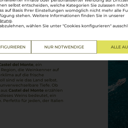
onalisierter Inhalte oder personalisierter Werbung auf Drittse
en selbst entscheiden, welche Kategorien Sie zulassen möch
ss auf Basis Ihrer Einstellungen womöglich nicht mehr alle Fu
rfügung stehen. Weitere Informationen finden Sie in unserer
lärung
.
abzulehnen, wählen Sie unter "Cookies konfigurieren" ausschl
FIGURIEREN
NUR NOTWENDIGE
ALLE A
n voller Geschichte
Castel del Monte
, ein
 Region, die Weinkenner auf
klima auf die frische
ll sind wie das Land selbst.
 unverwechselbare Tiefe. Ob
 aus
Castel del Monte
erzählen
 dieses Weins bedeutet, ein
e.
Perfetto
für jeden, der Italien