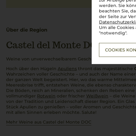
zur Anzeige pers
werden. Sie könn
beachten Sie, da
der Seite zur Ve
Datenschutzerk
Um alle Cookies 
Über die Region
"notwendig".
Castel del Monte DOC
COOKIES KON
Weine von unverwechselbarem Geschmack aus einer Regio
Hoch über den Hügeln
Apuliens
thront das majestätische
Wahrzeichen voller Geschichte – und auch der Name einer
der ganzen Welt begeistert. Hier, wo das warme Mittelmeer
Meeresbrise trifft, entstehen Weine, die ebenso charaktervo
Die Böden, reich an Mineralien, schenken den Reben eine
vollmundiger
Rotwein
oder frischer
Weißwein
– die Weine
von der Tradition und Leidenschaft dieser Region. Ein Glas
Stück Apulien zu genießen – voller Aromen und Geschicht
mit allen Sinnen erleben möchte.
Salute!
Mehr Weine aus Castel del Monte DOC