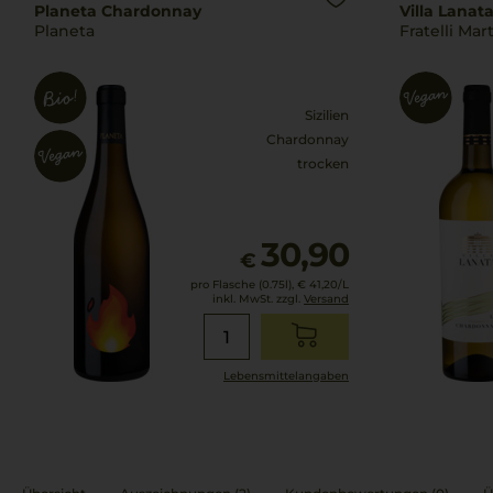
Planeta Chardonnay
Villa Lana
Planeta
Fratelli Mar
Sizilien
Chardonnay
trocken
30,90
€
pro Flasche (0.75l),
€ 41,20
/L
inkl. MwSt. zzgl.
Versand
Lebensmittel­angaben