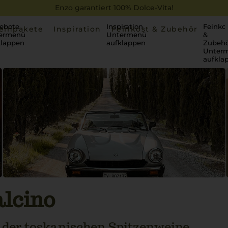
Enzo garantiert 100% Dolce-Vita!
ebote
Inspiration
Feinko
einpakete
Inspiration
Feinkost & Zubehör
ermenü
Untermenü
&
klappen
aufklappen
Zubehö
Unter
aufkla
lcino
 der toskanischen Spitzenweine