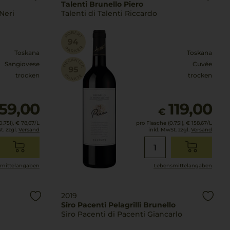
Talenti Brunello Piero
Neri
Talenti di Talenti Riccardo
Toskana
Toskana
Sangiovese
Cuvée
trocken
trocken
59,00
119,00
€
.75l),
€ 78,67
/L
pro Flasche (0.75l),
€ 158,67
/L
t. zzgl.
Versand
inkl. MwSt. zzgl.
Versand
mittel­angaben
Lebensmittel­angaben
2019
Siro Pacenti Pelagrilli Brunello
Siro Pacenti di Pacenti Giancarlo