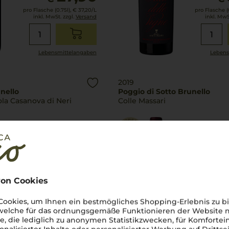
pro Flasche (0.75l),
€ 37,20
/L
pro Flasche (0
inkl. MwSt. zzgl.
Versand
inkl. MwS
Lebensmittel­angaben
Lebens
2019
nello
Poggio di Sotto Brunello
la Casanova di Neri
Colle Massari
Toskana
Sangiovese
Sangi
trocken
on Cookies
359,00
€
€
ookies, um Ihnen ein bestmögliches Shopping-Erlebnis zu bi
 welche für das ordnungsgemäße Funktionieren der Website
pro Flasche (0.75l),
€ 478,67
/L
pro Flasche (0.
inkl. MwSt. zzgl.
Versand
inkl. MwS
he, die lediglich zu anonymen Statistikzwecken, für Komfortei