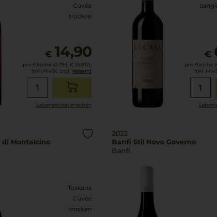
Cuvée
Sangi
trocken
14,90
€
€
pro Flasche (0.75l),
€ 19,87
/L
pro Flasche (0
inkl. MwSt. zzgl.
Versand
inkl. MwS
Lebensmittel­angaben
Lebens
2022
 di Montalcino
Banfi Stil Novo Governo
Banfi
Toskana
Cuvée
trocken