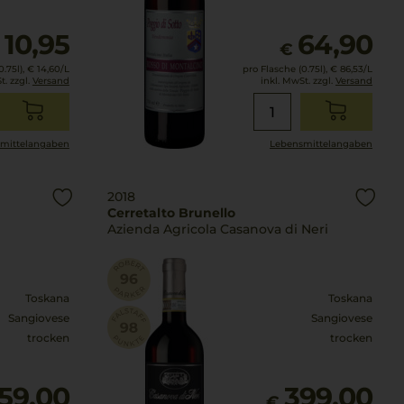
10,95
64,90
€
€
.75l),
€ 14,60
/L
pro Flasche (0.75l),
€ 86,53
/L
t. zzgl.
Versand
inkl. MwSt. zzgl.
Versand
mittel­angaben
Lebensmittel­angaben
2018
Cerretalto Brunello
Azienda Agricola Casanova di Neri
Toskana
Toskana
Sangiovese
Sangiovese
trocken
trocken
59,00
399,00
€