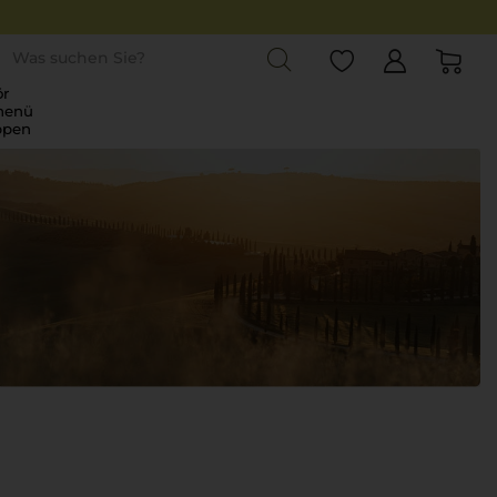
st
r
menü
ppen