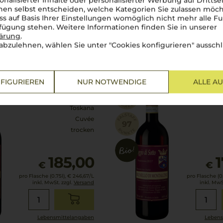
onalisierter Inhalte oder personalisierter Werbung auf Drittse
en selbst entscheiden, welche Kategorien Sie zulassen möch
ss auf Basis Ihrer Einstellungen womöglich nicht mehr alle Fu
Lebensmittel­angaben
Lebens
rfügung stehen. Weitere Informationen finden Sie in unserer
lärung
.
abzulehnen, wählen Sie unter "Cookies konfigurieren" ausschl
2017
o Brunello
Poggio di Sotto Brunello
to
Poggio di Sotto
FIGURIEREN
NUR NOTWENDIGE
ALLE A
Toskana
Cuvée
trocken
185,00
€
€
pro Flasche (0.75l),
€ 246,67
/L
pro Flasche (0.
inkl. MwSt. zzgl.
Versand
inkl. MwS
Lebensmittel­angaben
Lebens