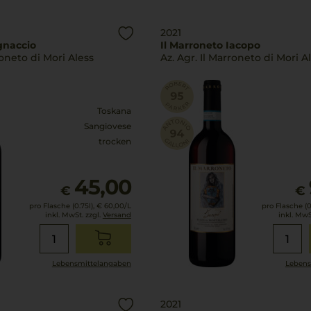
2021
gnaccio
Il Marroneto Iacopo
roneto di Mori Aless
Az. Agr. Il Marroneto di Mori A
Toskana
Sangiovese
trocken
45,00
€
€
pro Flasche (0.75l),
€ 60,00
/L
pro Flasche (0.
inkl. MwSt. zzgl.
Versand
inkl. MwS
Lebensmittel­angaben
Lebens
2021