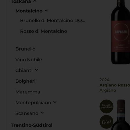
Toskana
Montalcino
Brunello di Montalcino DOCG
Rosso di Montalcino
Brunello
Vino Nobile
Chianti
2024
Bolgheri
Argiano Rosso
Argiano
Maremma
Montepulciano
Scansano
Trentino-Südtirol