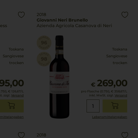
2018
Giovanni Neri Brunello
less
Azienda Agricola Casanova di Neri
Toskana
Toskana
Sangiovese
Sangiovese
trocken
trocken
95,00
269,00
€
75l),
€ 126,67
/L
pro Flasche (0.75l),
€ 358,67
/L
t. zzgl.
Versand
inkl. MwSt. zzgl.
Versand
mittel­angaben
Lebensmittel­angaben
2018