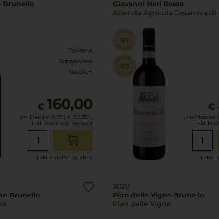
o Brunello
Giovanni Neri Rosso
Azienda Agricola Casanova di 
Toskana
Sangiovese
trocken
160,00
€
€
pro Flasche (0.75l),
€ 213,33
/L
pro Flasche (0
inkl. MwSt. zzgl.
Versand
inkl. MwS
Lebensmittel­angaben
Lebens
2020
ne Brunello
Pian delle Vigne Brunello
ne
Pian delle Vigne