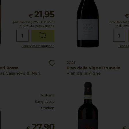
21,95
€
pro Flasche (0.75l),
€ 29,27
/L
pro Flasche (0
inkl. MwSt. zzgl.
Versand
inkl. MwS
Lebensmittel­angaben
Lebens
2021
eri Rosso
Pian delle Vigne Brunello
la Casanova di Neri
Pian delle Vigne
Toskana
Sangiovese
trocken
27,90
€
€