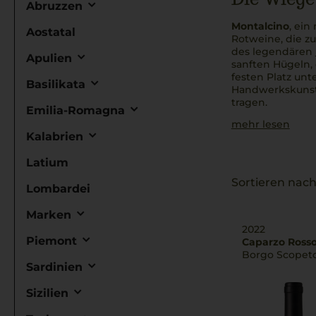
Abruzzen
Montalcino
, ei
Aostatal
Rotweine, die zu
des legendären
Apulien
sanften Hügeln,
festen Platz unt
Basilikata
Handwerkskunst 
tragen.
Emilia-Romagna
mehr lesen
Kalabrien
Latium
Sortieren nach
Lombardei
Marken
2022
Piemont
Caparzo Ross
Borgo Scopeto
Sardinien
Sizilien