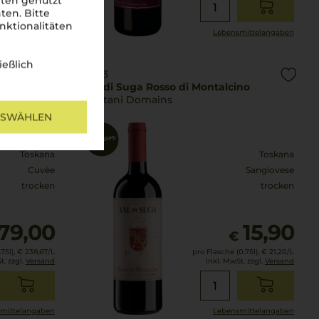
iten genutzt
ten. Bitte
nktionalitäten
mittel­angaben
Lebensmittel­angaben
ießlich
2023
Val di Suga Rosso di Montalcino
Bertani Domains
USWÄHLEN
Toskana
Toskana
Cuvée
Sangiovese
trocken
trocken
179,00
15,90
€
75l),
€ 238,67
/L
pro Flasche (0.75l),
€ 21,20
/L
t. zzgl.
Versand
inkl. MwSt. zzgl.
Versand
mittel­angaben
Lebensmittel­angaben