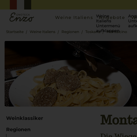
Weine
Ang
Weine Italiens
Angebote
W
Italiens
Unt
Untermenü
auf
aufklappen
Startseite
Weine Italiens
Regionen
Toskana
Montalcino
Monta
Weinklassiker
Regionen
Die Wiege