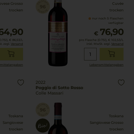
ovese Grosso
Cuvée
trocken
trocken
nur noch 5 Flaschen
verfügbar
64,90
76,90
€
.75l),
€ 86,53
/L
pro Flasche (0.75l),
€ 102,53
/L
t. zzgl.
Versand
inkl. MwSt. zzgl.
Versand
mittel­angaben
Lebensmittel­angaben
2022
Poggio di Sotto Rosso
Colle Massari
Toskana
Toskana
Sangiovese
Sangiovese Grosso
trocken
trocken