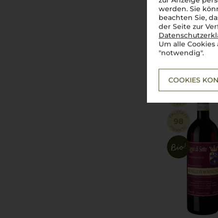
zur Anzeige pers
werden. Sie könn
beachten Sie, da
der Seite zur Ve
Datenschutzerk
Um alle Cookies 
2018
"notwendig".
Poggio di Sott
Poggio di Sot
COOKIES KON