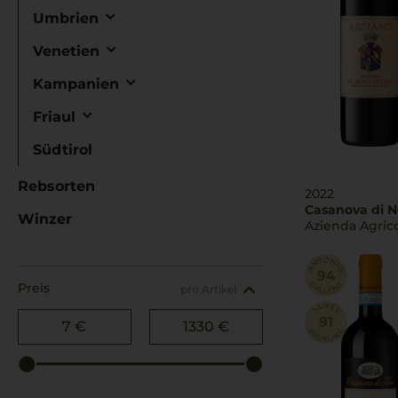
Umbrien
Venetien
Kampanien
Friaul
Südtirol
Rebsorten
2022
Casanova di N
Winzer
Azienda Agrico
Preis
pro Artikel
7 €
1330 €