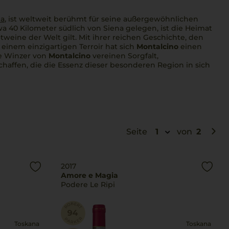
na
, ist weltweit berühmt für seine außergewöhnlichen
a 40 Kilometer südlich von Siena gelegen, ist die Heimat
tweine der Welt gilt. Mit ihrer reichen Geschichte, den
inem einzigartigen Terroir hat sich
Montalcino
einen
ie Winzer von
Montalcino
vereinen Sorgfalt,
affen, die die Essenz dieser besonderen Region in sich
Seite
1
von
2
2017
Amore e Magia
Podere Le Ripi
Toskana
Toskana