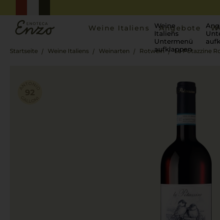
Weine
Ang
Weine Italiens
Angebote
W
Italiens
Unt
Untermenü
auf
aufklappen
Startseite
Weine Italiens
Weinarten
Rotwein
Le Potazzine R