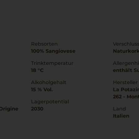
Rebsorten
Verschlus
100% Sangiovese
Naturkor
Trinktemperatur
Allergenh
18 °C
enthält Su
Alkoholgehalt
Hersteller
15 % Vol.
La Potazin
262 - Mont
Lagerpotential
Origine
2030
Land
Italien