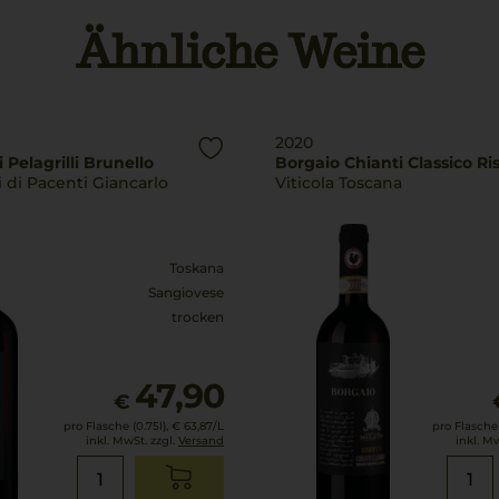
Ähnliche Weine
2020
 Pelagrilli Brunello
Borgaio Chianti Classico Ri
i di Pacenti Giancarlo
Viticola Toscana
Toskana
Sangiovese
trocken
47,90
€
pro Flasche (0.75l),
€ 63,87
/L
pro Flasche 
inkl. MwSt. zzgl.
Versand
inkl. M