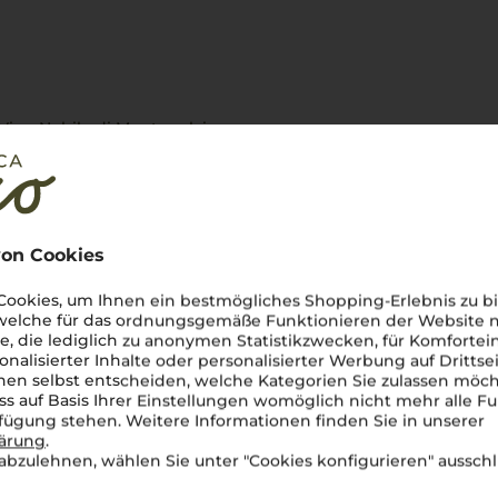
Vino Nobile di Montepulciano
,
erischen Hügeln um
oten der
Sangiovese-Traube
,
 Geschmack der
Toskana
warten. Ein lebendiger und
Ausdruckskraft zeigt – perfekt
 mit Freunden oder einer
on Cookies
ookies, um Ihnen ein bestmögliches Shopping-Erlebnis zu bi
 welche für das ordnungsgemäße Funktionieren der Website
he, die lediglich zu anonymen Statistikzwecken, für Komfortei
onalisierter Inhalte oder personalisierter Werbung auf Drittse
en selbst entscheiden, welche Kategorien Sie zulassen möch
ss auf Basis Ihrer Einstellungen womöglich nicht mehr alle Fu
rfügung stehen. Weitere Informationen finden Sie in unserer
lärung
.
abzulehnen, wählen Sie unter "Cookies konfigurieren" ausschl