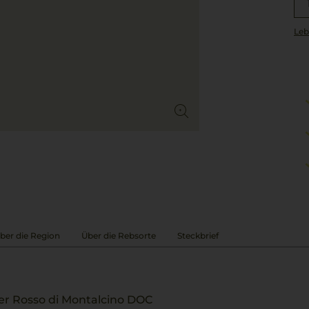
Leb
ber die Region
Über die Rebsorte
Steckbrief
er Rosso di Montalcino DOC