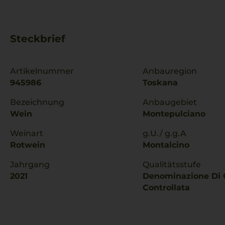
Steckbrief
Artikelnummer
Anbauregion
945986
Toskana
Bezeichnung
Anbaugebiet
Wein
Montepulciano
Weinart
g.U./ g.g.A
Rotwein
Montalcino
Jahrgang
Qualitätsstufe
2021
Denominazione Di 
Controllata