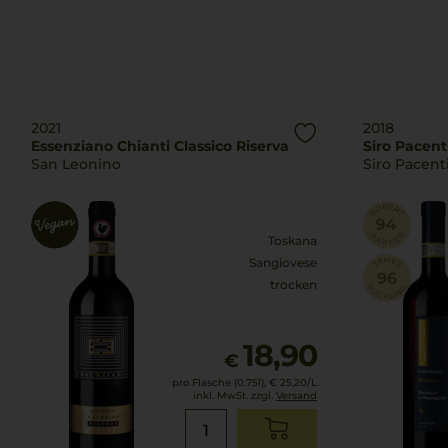
2021
2018
Essenziano Chianti Classico Riserva
Siro Pacenti
San Leonino
Siro Pacent
Toskana
Sangiovese
trocken
18,90
€
pro Flasche (0.75l),
€ 25,20
/L
inkl. MwSt. zzgl.
Versand