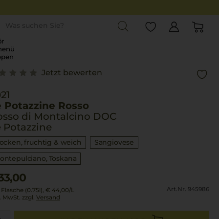
st
r
menü
ppen
Jetzt bewerten
21
e Potazzine Rosso
osso di Montalcino DOC
 Potazzine
rocken, fruchtig & weich
Sangiovese
ontepulciano
Toskana
33,00
Art.Nr. 945986
 Flasche (0.75l),
€ 44,00
/L
l. MwSt. zzgl.
Versand