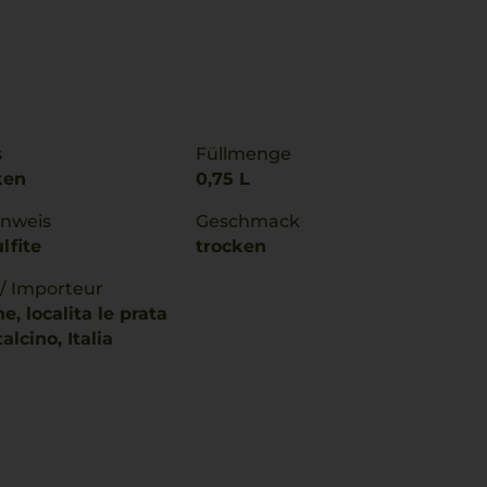
s
Füllmenge
ken
0,75 L
inweis
Geschmack
lfite
trocken
 / Importeur
e, localita le prata
alcino, Italia