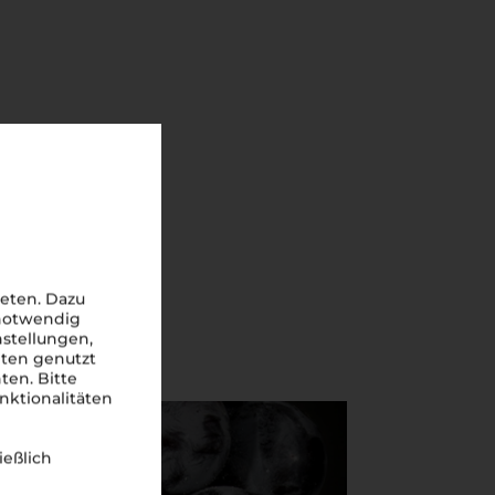
eten. Dazu
 notwendig
nstellungen,
iten genutzt
ten. Bitte
nktionalitäten
ießlich