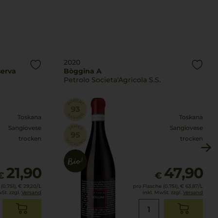
2020
serva
Bòggina A
Petrolo Societa'Agricola S.S.
Toskana
Toskana
Sangiovese
Sangiovese
trocken
trocken
21,90
47,90
€
€
(0.75l),
€ 29,20
/L
pro Flasche (0.75l),
€ 63,87
/L
wSt. zzgl.
Versand
inkl. MwSt. zzgl.
Versand