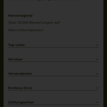
Hervorragend
Über 10.000 Bewertungen auf
Mehr Informationen
Top Links
Rotwein
Weißwein
Services
Prosecco
Lieferkonditionen
Primitivo
Kontakt
Versandarten
Bestellung widerrufen
Enoteca Enzo
Über uns
Bewertungs-Richtlinien
Zahlungsarten