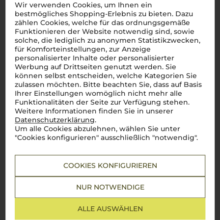
Wir verwenden Cookies, um Ihnen ein
bestmögliches Shopping-Erlebnis zu bieten. Dazu
Lebensmittel­angaben
zählen Cookies, welche für das ordnungsgemäße
Funktionieren der Website notwendig sind, sowie
solche, die lediglich zu anonymen Statistikzwecken,
für Komforteinstellungen, zur Anzeige
personalisierter Inhalte oder personalisierter
Weine aus Isola dei Nuraghi –
Werbung auf Drittseiten genutzt werden. Sie
können selbst entscheiden, welche Kategorien Sie
Kreativität und Tradition im
zulassen möchten. Bitte beachten Sie, dass auf Basis
Ihrer Einstellungen womöglich nicht mehr alle
Einklang
Funktionalitäten der Seite zur Verfügung stehen.
Weitere Informationen finden Sie in unserer
Isola dei Nuraghi
ist ein wahres Paradies für
Datenschutzerklärung
.
experimentierfreudige Winzer, die die Freiheit haben, eine
Um alle Cookies abzulehnen, wählen Sie unter
Vielzahl von Rebsorten zu verwenden. Zu den typischen
"Cookies konfigurieren" ausschließlich "notwendig".
Rebsorten der Region gehören autochthone Trauben wie
Cannonau
, Carignano,
Vermentino
und Monica, die für ihre
intensiven Aromen und ihre Fähigkeit, die sardische
COOKIES KONFIGURIEREN
Landschaft widerzuspiegeln, geschätzt werden. Darüber
hinaus werden auch internationale Rebsorten wie
Cabernet
Sauvignon
,
Merlot
,
Syrah
und
Chardonnay
angebaut, die den
NUR NOTWENDIGE
Weinen eine zusätzliche Dimension und moderne Note
verleihen.
Rotweine aus
Isola dei Nuraghi
sind oft kraftvoll und
ALLE AUSWÄHLEN
strukturiert, mit Noten von dunklen Früchten, mediterranen