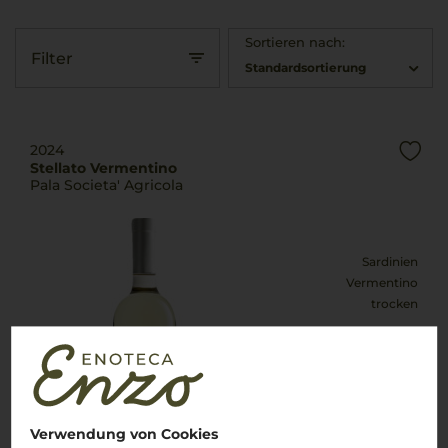
Sortieren nach:
Filter
Standardsortierung
2024
Stellato Vermentino
Pala Societa' Agricola
Sardinien
Vermentino
trocken
18,90
€
pro Flasche (0.75l),
€ 25,20
/L
inkl. MwSt. zzgl.
Versand
Verwendung von Cookies