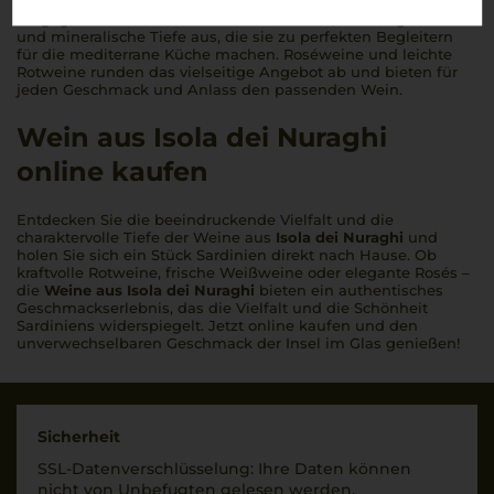
Kräutern und einer angenehmen Würze. Die Weißweine
hingegen zeichnen sich durch ihre Frische, lebendige Säure
und mineralische Tiefe aus, die sie zu perfekten Begleitern
für die mediterrane Küche machen. Roséweine und leichte
Rotweine runden das vielseitige Angebot ab und bieten für
jeden Geschmack und Anlass den passenden Wein.
Wein aus Isola dei Nuraghi
online kaufen
Entdecken Sie die beeindruckende Vielfalt und die
charaktervolle Tiefe der Weine aus
Isola dei Nuraghi
und
holen Sie sich ein Stück Sardinien direkt nach Hause. Ob
kraftvolle Rotweine, frische Weißweine oder elegante Rosés –
die
Weine aus Isola dei Nuraghi
bieten ein authentisches
Geschmackserlebnis, das die Vielfalt und die Schönheit
Sardiniens widerspiegelt. Jetzt online kaufen und den
unverwechselbaren Geschmack der Insel im Glas genießen!
Sicherheit
SSL-Daten­verschlüs­selung: Ihre Daten können
nicht von Unbe­fugten gelesen werden.