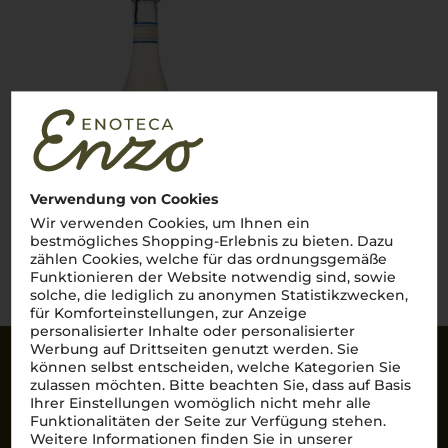
9,95
€
pro Flasche (0.75l),
€ 13,27
/L
inkl. MwSt. zzgl.
Versand
Verwendung von Cookies
Wir verwenden Cookies, um Ihnen ein
bestmögliches Shopping-Erlebnis zu bieten. Dazu
Lebensmittel­angaben
zählen Cookies, welche für das ordnungsgemäße
Funktionieren der Website notwendig sind, sowie
solche, die lediglich zu anonymen Statistikzwecken,
für Komforteinstellungen, zur Anzeige
personalisierter Inhalte oder personalisierter
Werbung auf Drittseiten genutzt werden. Sie
können selbst entscheiden, welche Kategorien Sie
Sicherheit
zulassen möchten. Bitte beachten Sie, dass auf Basis
Ihrer Einstellungen womöglich nicht mehr alle
SSL-Daten­verschlüs­selung: Ihre Daten können
Funktionalitäten der Seite zur Verfügung stehen.
nicht von Unbe­fugten gelesen werden.
Weitere Informationen finden Sie in unserer