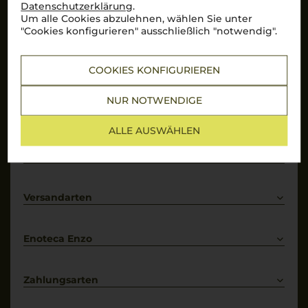
Datenschutzerklärung
.
Um alle Cookies abzulehnen, wählen Sie unter
Hervorragend
"Cookies konfigurieren" ausschließlich "notwendig".
Über 10.000 Bewertungen auf
COOKIES KONFIGURIEREN
Mehr Informationen
NUR NOTWENDIGE
Top Links
ALLE AUSWÄHLEN
Rotwein
Weißwein
Services
Prosecco
Lieferkonditionen
Primitivo
Kontakt
Versandarten
Bestellung widerrufen
Enoteca Enzo
Über uns
Bewertungs-Richtlinien
Zahlungsarten